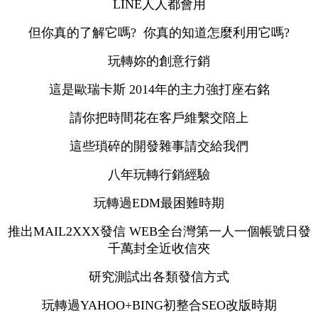
LINE人人都會用
但你真的了解它嗎? 你真的知道怎麼利用它嗎?
玩轉妳的創意行銷
這是歐瑞卡斯 2014年的主力強打座右銘
請你把時間花在客戶維繫交陪上
這些瑣碎的開發雜事請交給我們
八年玩轉行銷經驗
玩轉過EDM最困難時期
推出MAIL2XXX發信 WEB全台灣第一人一個帳號日發
千萬封全近收信夾
研究測試出各類發信方式
玩轉過YAHOO+BING初整合SEO改版時期