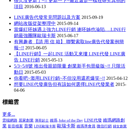
很久沒更新了~!! 更新一下~最近還是一樣在研究其他的
項目
2016-06-13
LINE廣告代發常見問題以及方案
2015-09-19
網站改版從架整理中
2015-09-14
當爆紅呸姊遇上強力LINE行銷 連呸姊也淪陷….LINE行
銷最強團隊歐瑞卡斯
2015-06-17
有興趣者 【請 用 信 箱】 聯繫索取line廣告代發案例簡
報~!!
2015-06-05
【LINE行銷】一起LINE 活動又來摟 LINE代發 LINE廣
告 LINE行銷
2015-05-13
5/3~5/8號 推出母親節限量 創業新手包晉級版~!! 只限活
動日
2015-05-03
你看吧~濫用LINE行銷~不但沒用還惹爆笑~!!
2015-04-12
想要LINE代發廣告但有該如何選擇LINE代發業者
2015-
04-06
標籤雲
更多...
維瑪網路創
居家創業
Joke of the Day
LINE代發
雲端網路
薄荷起士
維瑪
音樂
歐瑞卡斯
業
影音檔案
維瑪準會員
微信行銷
LINE歐瑞卡斯
婦女創業