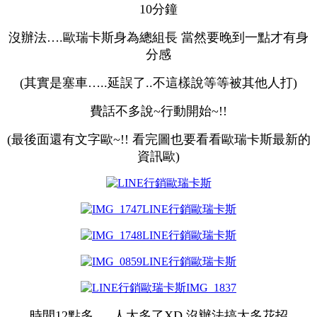
10分鐘
沒辦法….歐瑞卡斯身為總組長 當然要晚到一點才有身
分感
(其實是塞車…..延誤了..不這樣說等等被其他人打)
費話不多說~行動開始~!!
(最後面還有文字歐~!! 看完圖也要看看歐瑞卡斯最新的
資訊歐)
時間12點多…..人太多了XD 沒辦法搞太多花招