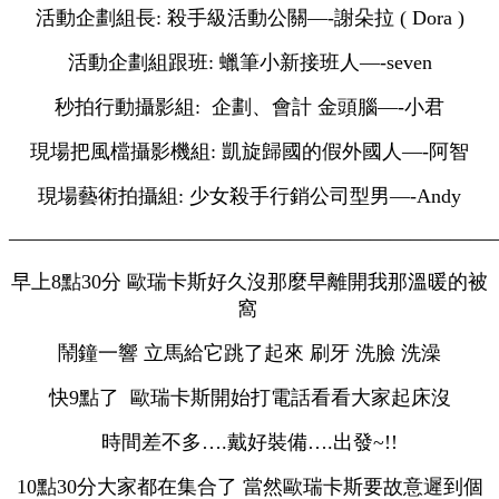
活動企劃組長: 殺手級活動公關—-謝朵拉 ( Dora )
活動企劃組跟班: 蠟筆小新接班人—-seven
秒拍行動攝影組: 企劃、會計 金頭腦—-小君
現場把風檔攝影機組: 凱旋歸國的假外國人—-阿智
現場藝術拍攝組: 少女殺手行銷公司型男—-Andy
————————————————————————
早上8點30分 歐瑞卡斯好久沒那麼早離開我那溫暖的被
窩
鬧鐘一響 立馬給它跳了起來 刷牙 洗臉 洗澡
快9點了 歐瑞卡斯開始打電話看看大家起床沒
時間差不多….戴好裝備….出發~!!
10點30分大家都在集合了 當然歐瑞卡斯要故意遲到個