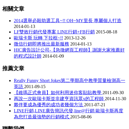
相關文章
2014選舉必殺助選工具~!! OH~MY里長 專屬個人打造
2014-01-13
LF雙效行銷代發專案 LINE行銷+FB行銷
2015-08-18
歐瑞卡斯 玩轉 下拉框~!!
2013-12-26
微信行銷即將推出最新服務
2014-01-13
HIC廣告設計公司-【急徵網頁工程師】謝謝大家推薦好
的程式設計師
2014-01-09
推薦文章
Really Funny Short Jokes第二學期高中教學質量檢測高一
英語
2011-09-15
【維瑪正式會員】如何利用迷你客貼貼教學
2011-09-30
再說一次歐瑞卡斯並非建亨資訊眾x的工程師
2014-11-30
夥伴要成為優秀的成功者幾個方法
2011-07-21
LINE行銷,LINE廣告簡訊代發,line@行銷 歐瑞卡斯再度
為您打造最強勢的行銷模式
2015-08-06
聯繫我們