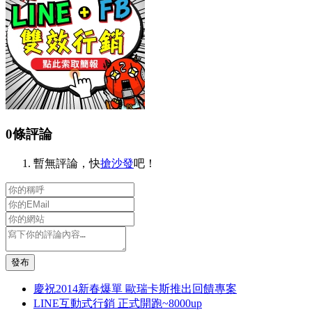
0條評論
暫無評論，快
搶沙發
吧！
發布
慶祝2014新春爆單 歐瑞卡斯推出回饋專案
LINE互動式行銷 正式開跑~8000up