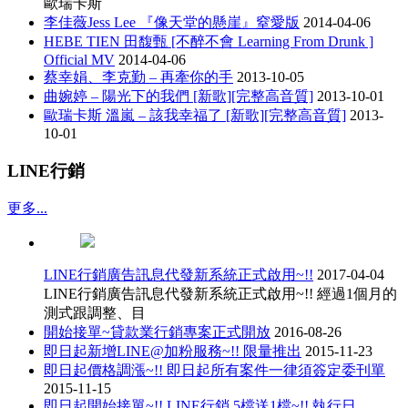
歐瑞卡斯
李佳薇Jess Lee 『像天堂的懸崖』窒愛版
2014-04-06
HEBE TIEN 田馥甄 [不醉不會 Learning From Drunk ]
Official MV
2014-04-06
蔡幸娟、李克勤 – 再牽你的手
2013-10-05
曲婉婷 – 陽光下的我們 [新歌][完整高音質]
2013-10-01
歐瑞卡斯 溫嵐 – 該我幸福了 [新歌][完整高音質]
2013-
10-01
LINE行銷
更多...
LINE行銷廣告訊息代發新系統正式啟用~!!
2017-04-04
LINE行銷廣告訊息代發新系統正式啟用~!! 經過1個月的
測式跟調整、目
開始接單~貸款業行銷專案正式開放
2016-08-26
即日起新增LINE@加粉服務~!! 限量推出
2015-11-23
即日起價格調漲~!! 即日起所有案件一律須簽定委刊單
2015-11-15
即日起開始接單~!! LINE行銷 5檔送1檔~!! 執行日