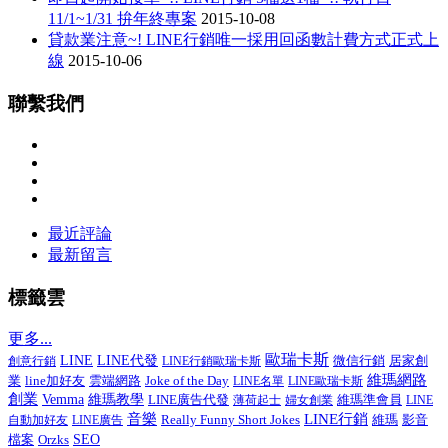
11/1~1/31 拚年終專案
2015-10-08
貸款業注意~! LINE行銷唯一採用回函數計費方式正式上
線
2015-10-06
聯繫我們
最近評論
最新留言
標籤雲
更多...
歐瑞卡斯
LINE
LINE代發
微信行銷
居家創
創意行銷
LINE行銷歐瑞卡斯
維瑪網路
業
line加好友
Joke of the Day
雲端網路
LINE名單
LINE歐瑞卡斯
創業
Vemma
維瑪教學
LINE廣告代發
維瑪準會員
薄荷起士
婦女創業
LINE
音樂
LINE行銷
Really Funny Short Jokes
影音
自動加好友
LINE廣告
維瑪
檔案
SEO
Orzks