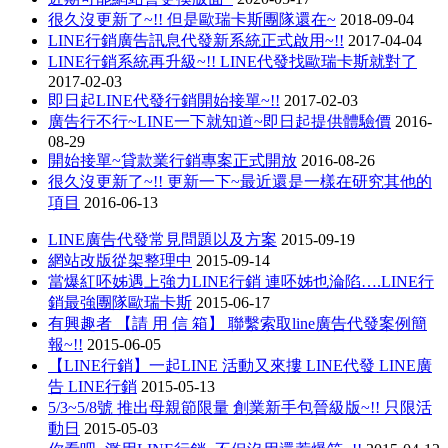
很久沒更新了~!! 但是歐瑞卡斯團隊還在~
2018-09-04
LINE行銷廣告訊息代發新系統正式啟用~!!
2017-04-04
LINE行銷系統再升級~!! LINE代發找歐瑞卡斯就對了
2017-02-03
即日起LINE代發行銷開始接單~!!
2017-02-03
廣告行不行~LINE一下就知道~即日起提供體驗價
2016-
08-29
開始接單~貸款業行銷專案正式開放
2016-08-26
很久沒更新了~!! 更新一下~最近還是一樣在研究其他的
項目
2016-06-13
LINE廣告代發常見問題以及方案
2015-09-19
網站改版從架整理中
2015-09-14
當爆紅呸姊遇上強力LINE行銷 連呸姊也淪陷….LINE行
銷最強團隊歐瑞卡斯
2015-06-17
有興趣者 【請 用 信 箱】 聯繫索取line廣告代發案例簡
報~!!
2015-06-05
【LINE行銷】一起LINE 活動又來摟 LINE代發 LINE廣
告 LINE行銷
2015-05-13
5/3~5/8號 推出母親節限量 創業新手包晉級版~!! 只限活
動日
2015-05-03