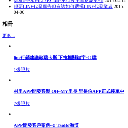
你看吧~濫用LINE行銷~不但沒用還惹爆笑~!!
2015-04-12
想要LINE代發廣告但有該如何選擇LINE代發業者
2015-
04-06
相冊
更多...
line行銷建議歐瑞卡斯 下拉框關鍵字~!! 噗
1張照片
村里APP開發客製 OH~MY里長 里長伯APP正式接單中
7張照片
APP開發客戶案例~!! TaoBo淘博