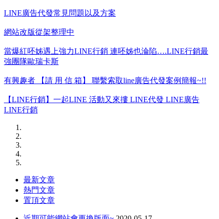
LINE廣告代發常見問題以及方案
網站改版從架整理中
當爆紅呸姊遇上強力LINE行銷 連呸姊也淪陷….LINE行銷最
強團隊歐瑞卡斯
有興趣者 【請 用 信 箱】 聯繫索取line廣告代發案例簡報~!!
【LINE行銷】一起LINE 活動又來摟 LINE代發 LINE廣告
LINE行銷
最新文章
熱門文章
置頂文章
近期可能網站會更換版面~
2020-05-17