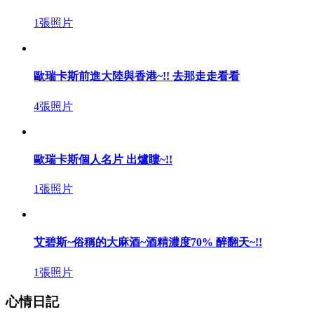
1張照片
歐瑞卡斯前進大陸與香港~!! 去那走走看看
4張照片
歐瑞卡斯個人名片 出爐瞜~!!
1張照片
艾碧斯~俗稱的大麻酒~酒精濃度70% 醉翻天~!!
1張照片
心情日記