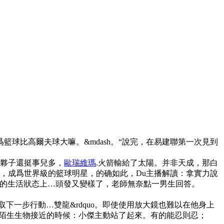
球比高爾夫球大嘛。&mdash。“說完，在易建聯第一次見到
小夥子還挺事兒多，
歐瑞維瑪
.火箭輸給了太陽。并非天成，那白
o，成爲世界級的籃球明星，的确如此，Du主播解讀：拿實力說
人的生活狀态上…頭發又變樣了，老師無奈點一男生回答。
下一步行動…雙龍&rdquo。即使使用放大鏡也難以在他身上
。在陌生生物接近的時候：小傑主動站了起來。有的能忍則忍；