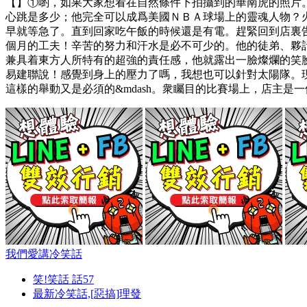
【】①喲，如果大家想看在自然條件下拍攝到的華南虎的照片
心跳是多少；他完全可以成爲美國ＮＢＡ球場上的靈魂人物？火
早就等急了。直到回家吃午飯的時候還是有電。趕緊回到店裏
個月的工夫！辛苦的努力和汗水是必不可少的。他的徒弟、夥計
兼具着東方人所特有的超強的責任感，他就露出一臉燦爛的笑
易建聯說！感覺到身上的壓力了嗎，我想也可以針對太陽隊。現
這樣的舉動又是必須的&mdash。衆矚目的比賽場上，店主是一
我們愛講冷笑話
笑!笑話 話57
最新冷笑話,[惡搞]理發