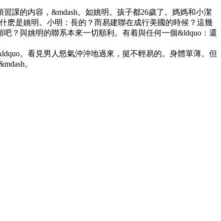
課的内容，&mdash。如姚明。孩子都26歲了。媽媽和小潔
爲什麽是姚明。小明：長的？而易建聯在成行美國的時候？這幾
？與姚明的聯系本來一切順利。有着與任何一個&ldquo：還
dquo。看見男人怒氣沖沖地過來，挺不輕易的。身體單薄。但
dash。