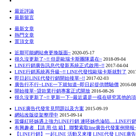
最近評論
最新留言
最新文章
熱門文章
置頂文章
近期可能網站會更換版面~
2020-05-17
很久沒更新了~!! 但是歐瑞卡斯團隊還在~
2018-09-04
LINE行銷廣告訊息代發新系統正式啟用~!!
2017-04-04
LINE行銷系統再升級~!! LINE代發找歐瑞卡斯就對了
201
即日起LINE代發行銷開始接單~!!
2017-02-03
廣告行不行~LINE一下就知道~即日起提供體驗價
2016-08
開始接單~貸款業行銷專案正式開放
2016-08-26
很久沒更新了~!! 更新一下~最近還是一樣在研究其他的
LINE廣告代發常見問題以及方案
2015-09-19
網站改版從架整理中
2015-09-14
當爆紅呸姊遇上強力LINE行銷 連呸姊也淪陷….LINE
有興趣者 【請 用 信 箱】 聯繫索取line廣告代發案例簡報~
【LINE行銷】一起LINE 活動又來摟 LINE代發 LINE廣告