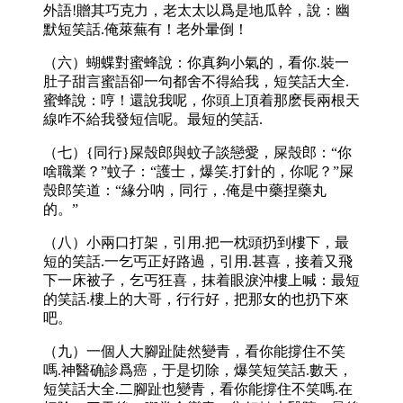
外語!贈其巧克力，老太太以爲是地瓜幹，說：幽
默短笑話.俺萊蕪有！老外暈倒！
（六）蝴蝶對蜜蜂說：你真夠小氣的，看你.裝一
肚子甜言蜜語卻一句都舍不得給我，短笑話大全.
蜜蜂說：哼！還說我呢，你頭上頂着那麽長兩根天
線咋不給我發短信呢。最短的笑話.
（七）{同行}屎殼郎與蚊子談戀愛，屎殼郎：“你
啥職業？”蚊子：“護士，爆笑.打針的，你呢？”屎
殼郎笑道：“緣分呐，同行，.俺是中藥捏藥丸
的。”
（八）小兩口打架，引用.把一枕頭扔到樓下，最
短的笑話.一乞丐正好路過，引用.甚喜，接着又飛
下一床被子，乞丐狂喜，抹着眼淚沖樓上喊：最短
的笑話.樓上的大哥，行行好，把那女的也扔下來
吧。
（九）一個人大腳趾陡然變青，看你能撐住不笑
嗎.神醫确診爲癌，于是切除，爆笑短笑話.數天，
短笑話大全.二腳趾也變青，看你能撐住不笑嗎.在