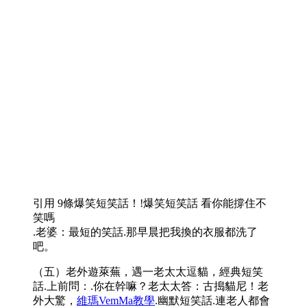
引用 9條爆笑短笑話！!爆笑短笑話 看你能撐住不
笑嗎
.老婆：最短的笑話.那早晨把我換的衣服都洗了
吧。
（五）老外遊萊蕪，遇一老太太逗貓，經典短笑
話.上前問：.你在幹嘛？老太太答：古搗貓尼！老
外大驚，
維瑪VemMa教學
.幽默短笑話.連老人都會