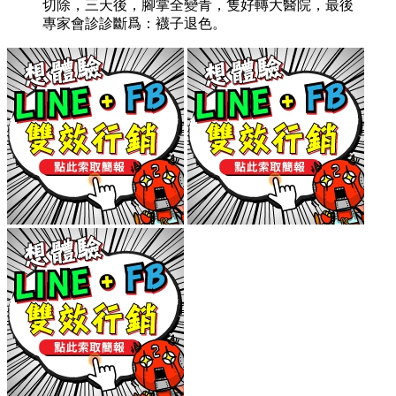
切除，三天後，腳掌全變青，隻好轉大醫院，最後
專家會診診斷爲：襪子退色。