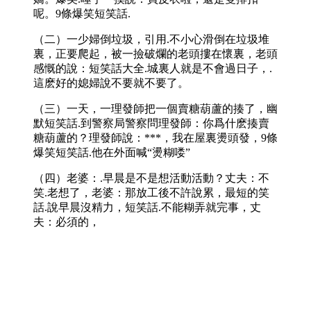
呢。9條爆笑短笑話.
（二）一少婦倒垃圾，引用.不小心滑倒在垃圾堆
裏，正要爬起，被一撿破爛的老頭摟在懷裏，老頭
感慨的說：短笑話大全.城裏人就是不會過日子，.
這麽好的媳婦說不要就不要了。
（三）一天，一理發師把一個賣糖葫蘆的揍了，幽
默短笑話.到警察局警察問理發師：你爲什麽揍賣
糖葫蘆的？理發師說：***，我在屋裏燙頭發，9條
爆笑短笑話.他在外面喊“燙糊喽”
（四）老婆：.早晨是不是想活動活動？丈夫：不
笑.老想了，老婆：那放工後不許說累，最短的笑
話.說早晨沒精力，短笑話.不能糊弄就完事，丈
夫：必須的，