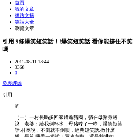
首頁
我的文章
網路文摘
笑話大全
瀏覽文章
引用 9條爆笑短笑話！!爆笑短笑話 看你能撐住不笑
嗎
2011-08-11 18:44
3368
0
發表評論
引用
的
（一）一村長喝多回家錯進豬圈，躺在母豬身邊
說：老婆：給我倒杯水，母豬哼了一哼，爆笑短笑
話.村長說，不倒就不倒呗，經典短笑話.撒什麽
嬌。爆笑.唾手一摸說：買皮衣啦，還是雙排扣