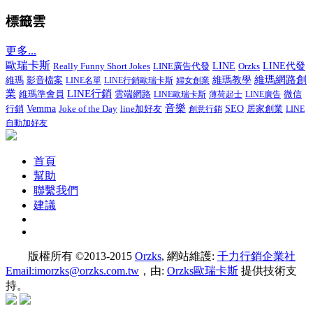
標籤雲
更多...
歐瑞卡斯
Really Funny Short Jokes
LINE廣告代發
LINE
LINE代發
Orzks
維瑪網路創
影音檔案
維瑪教學
維瑪
LINE名單
LINE行銷歐瑞卡斯
婦女創業
LINE行銷
業
維瑪準會員
微信
雲端網路
LINE歐瑞卡斯
薄荷起士
LINE廣告
音樂
行銷
Vemma
Joke of the Day
line加好友
SEO
居家創業
創意行銷
LINE
自動加好友
首頁
幫助
聯繫我們
建議
版權所有 ©2013-2015
Orzks
, 網站維護:
千力行銷企業社
Email:imorzks@orzks.com.tw
，由:
Orzks歐瑞卡斯
提供技術支
持。