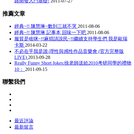
路開發入門基礎!
2011-07-27
推薦文章
經典~!! 陳慧琳~數到三就不哭
2011-08-06
經典~!! 陳慧琳 記事本 回味一下吧
2011-08-06
服貿是啥咪~!!麻煩請說民~!!繼續支持學生們 我是歐瑞
卡斯
2014-03-22
不必在乎我是誰-理性與感性作品音樂會 (官方完整版
LIVE)
2013-09-28
Really Funny Short Jokes:徐老師送給2010考研同學的禮物
10：
2011-09-15
聯繫我們
最近評論
最新留言