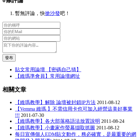
0條評論
暫無評論，快
搶沙發
吧！
發布
貼文常用論壇 【密碼自己猜】
【維瑪準會員】常用論壇網址
相關文章
【維瑪教學】解除 論壇被封鎖IP方法
2011-08-12
【Vemma 維瑪 】不需信用卡也可加入經營這美好事業
!!!
2011-07-30
【維瑪教學】各大部落格語法放置說明
2011-08-24
【維瑪教學】小畫家作螢幕擷取抓圖
2011-08-12
每日宣傳個人EDM貼文動作，務必確實，是最重要的網