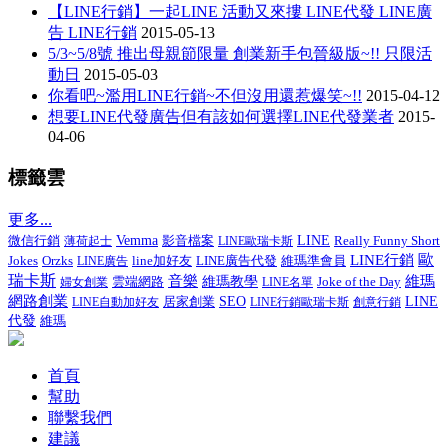
【LINE行銷】一起LINE 活動又來摟 LINE代發 LINE廣
告 LINE行銷
2015-05-13
5/3~5/8號 推出母親節限量 創業新手包晉級版~!! 只限活
動日
2015-05-03
你看吧~濫用LINE行銷~不但沒用還惹爆笑~!!
2015-04-12
想要LINE代發廣告但有該如何選擇LINE代發業者
2015-
04-06
標籤雲
更多...
微信行銷
Vemma
影音檔案
LINE
Really Funny Short
薄荷起士
LINE歐瑞卡斯
LINE行銷
歐
Jokes
line加好友
LINE廣告代發
維瑪準會員
Orzks
LINE廣告
瑞卡斯
音樂
維瑪
維瑪教學
Joke of the Day
婦女創業
雲端網路
LINE名單
網路創業
居家創業
SEO
LINE
LINE自動加好友
LINE行銷歐瑞卡斯
創意行銷
代發
維瑪
首頁
幫助
聯繫我們
建議