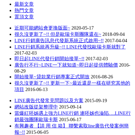
最新文章
熱門文章
置頂文章
近期可能網站會更換版面~
2020-05-17
很久沒更新了~!! 但是歐瑞卡斯團隊還在~
2018-09-04
LINE行銷廣告訊息代發新系統正式啟用~!!
2017-04-04
LINE行銷系統再升級~!! LINE代發找歐瑞卡斯就對了
2017-02-03
即日起LINE代發行銷開始接單~!!
2017-02-03
廣告行不行~LINE一下就知道~即日起提供體驗價
2016-
08-29
開始接單~貸款業行銷專案正式開放
2016-08-26
很久沒更新了~!! 更新一下~最近還是一樣在研究其他的
項目
2016-06-13
LINE廣告代發常見問題以及方案
2015-09-19
網站改版從架整理中
2015-09-14
當爆紅呸姊遇上強力LINE行銷 連呸姊也淪陷….LINE行
銷最強團隊歐瑞卡斯
2015-06-17
有興趣者 【請 用 信 箱】 聯繫索取line廣告代發案例簡
報~!!
2015-06-05