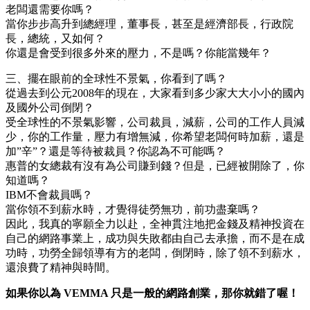
老闆還需要你嗎？
當你步步高升到總經理，董事長，甚至是經濟部長，行政院
長，總統，又如何？
你還是會受到很多外來的壓力，不是嗎？你能當幾年？
三、擺在眼前的全球性不景氣，你看到了嗎？
從過去到公元2008年的現在，大家看到多少家大大小小的國內
及國外公司倒閉？
受全球性的不景氣影響，公司裁員，減薪，公司的工作人員減
少，你的工作量，壓力有增無減，你希望老闆何時加薪，還是
加”辛”？還是等待被裁員？你認為不可能嗎？
惠普的女總裁有沒有為公司賺到錢？但是，已經被開除了，你
知道嗎？
IBM不會裁員嗎？
當你領不到薪水時，才覺得徒勞無功，前功盡棄嗎？
因此，我真的寧願全力以赴，全神貫注地把金錢及精神投資在
自己的網路事業上，成功與失敗都由自己去承擔，而不是在成
功時，功勞全歸領導有方的老闆，倒閉時，除了領不到薪水，
還浪費了精神與時間。
如果你以為 VEMMA 只是一般的網路創業，那你就錯了喔！