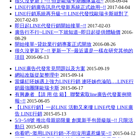
很久沒更新了~!! 但是歐瑞卡斯團隊還在~
2018-09-04
LINE行銷廣告訊息代發新系統正式啟用~!!
2017-04-04
LINE行銷系統再升級~!! LINE代發找歐瑞卡斯就對了
2017-02-03
即日起LINE代發行銷開始接單~!!
2017-02-03
廣告行不行~LINE一下就知道~即日起提供體驗價
2016-
08-29
開始接單~貸款業行銷專案正式開放
2016-08-26
很久沒更新了~!! 更新一下~最近還是一樣在研究其他的
項目
2016-06-13
LINE廣告代發常見問題以及方案
2015-09-19
網站改版從架整理中
2015-09-14
當爆紅呸姊遇上強力LINE行銷 連呸姊也淪陷….LINE行
銷最強團隊歐瑞卡斯
2015-06-17
有興趣者 【請 用 信 箱】 聯繫索取line廣告代發案例簡
報~!!
2015-06-05
【LINE行銷】一起LINE 活動又來摟 LINE代發 LINE廣
告 LINE行銷
2015-05-13
5/3~5/8號 推出母親節限量 創業新手包晉級版~!! 只限活
動日
2015-05-03
你看吧~濫用LINE行銷~不但沒用還惹爆笑~!!
2015-04-12