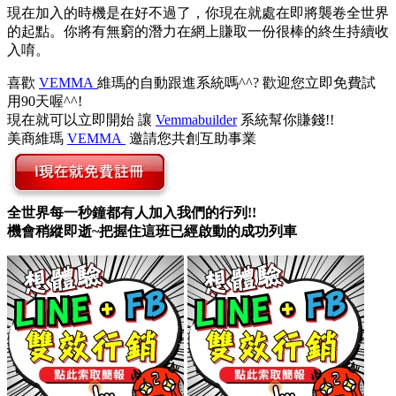
現在加入的時機是在好不過了，你現在就處在即將襲卷全世界
的起點。你將有無窮的潛力在網上賺取一份很棒的終生持續收
入唷。
喜歡
VEMMA
維瑪的自動跟進系統嗎^^? 歡迎您立即免費試
用90天喔^^!
現在就可以立即開始 讓
Vemmabuilder
系統幫你賺錢!!
美商維瑪
VEMMA
邀請您共創互助事業
全世界每一秒鐘都有人加入我們的行列!!
機會稍縱即逝~把握住這班已經啟動的成功列車