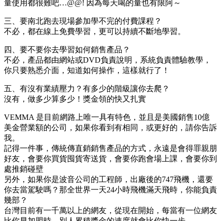
量使用都很難吧…@@! 因為每天喝的量也有限阿～
三、要南北跑去現場參加學不完的付費課程？
不必，都在線上免費學習，更可以持續不斷地學習。
四、要不要你去學習如何銷售產品？
不必，產品都由網站或DVD負責說明，系統負責體驗教學，
你只要熟悉介面，知道如何操作，這樣就行了！
五、有沒有業績壓力？有多少的階級讓你去爬？
沒有，做多少算多少！獎金領的快又扎實
VEMMA 是目前網路上唯一具有特色，並且是美國銷售10億
美金營業額的公司，如果你看到有相同，或更好的，請你告訴
我。
記得一件事，傳統傳直銷銷售產品的方式，永遠是會得罪親朋
好友，會要你買貨囤貨寄送貨，會要你跑會場上課，會要你到
處推銷碰壁
另外，如果你是波音公司的工程師，出廠後的747飛機，還要
你去當駕駛嗎？那全世界一天24小時飛機滿天飛時，你能負責
幾部？
台灣目前有一千萬以上的網友，從現在開始，每當有一位網友
比你早加盟時，別人累積獎金的速度就會比你快一步。