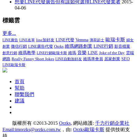
想要LINE代發廣告但有該如何選擇LINE代發業者
2015-
04-06
標籤雲
更多...
歐瑞卡斯
line加好友
LINE代發
Vemma
LINE廣告
LINE名單
薄荷起士
婦女
LINE行銷
維瑪網路創業
微信行銷
LINE廣告代發
影音檔案
創業
Orzks
音樂
維瑪教學
LINE
Joke of the Day
創意行銷
LINE行銷歐瑞卡斯
維瑪
雲端
Really Funny Short Jokes
維瑪準會員
居家創業
SEO
網路
LINE自動加好友
LINE歐瑞卡斯
首頁
幫助
聯繫我們
建議
版權所有 ©2013-2015
Orzks
, 網站維護:
千力行銷企業社
Email:imorzks@orzks.com.tw
，由:
Orzks歐瑞卡斯
提供技術支
持。