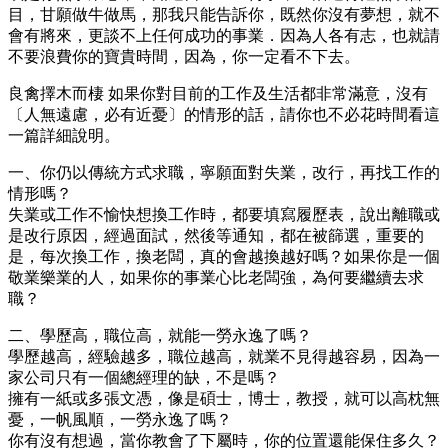
目，甘願做牛做馬，那我只能告訴你，既然你沒有夢想，就不
會有將來，更談不上任何成功的事業．因為人各有志，也就請
不要浪費你的寶貴時間，因為，你一定看不下去。
良禽擇木而棲 如果你對目前的工作及生活都非常滿意，沒有
〔人無遠慮，必有近憂〕的情形的話，請你也不必花時間看這
一篇詳細說明。
一、你仍以傳統方式求職，寧願面對失業，改行，再找工作的
情形嗎？
失業或工作不愉快想換工作時，都要填寫履歷表，說出離職或
是改行原因，經過面試，然後等通知，都在被篩選，重要的
是，每次換工作，換老闆，真的會越換越好嗎？如果你是一個
敬業樂業的人，如果你的事業心比老闆強，為何要繼續去求
職？
二、學歷高，職位高，就能一勞永逸了嗎？
學歷越高，經驗越多，職位越高，就業不見得越容易，因為一
家公司只有一個總經理的缺，不是嗎？
擁有一紙或多張文憑，像是碩士，博士，教授，就可以高枕無
憂，一帆風順，一勞永逸了嗎？
你有沒有想過，當你教會了下屬時，你的位置還能保住多久？