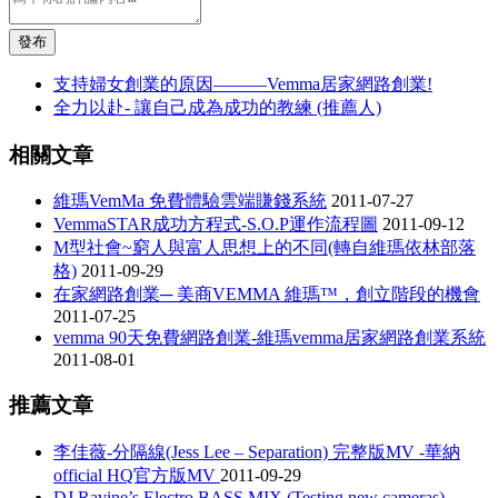
發布
支持婦女創業的原因———Vemma居家網路創業!
全力以赴- 讓自己成為成功的教練 (推薦人)
相關文章
維瑪VemMa 免費體驗雲端賺錢系統
2011-07-27
VemmaSTAR成功方程式-S.O.P運作流程圖
2011-09-12
M型社會~窮人與富人思想上的不同(轉自維瑪依林部落
格)
2011-09-29
在家網路創業─ 美商VEMMA 維瑪™，創立階段的機會
2011-07-25
vemma 90天免費網路創業-維瑪vemma居家網路創業系統
2011-08-01
推薦文章
李佳薇-分隔線(Jess Lee – Separation) 完整版MV -華納
official HQ官方版MV
2011-09-29
DJ Ravine’s Electro BASS MIX (Testing new cameras)