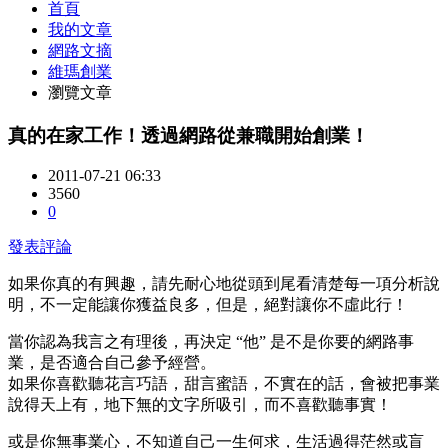
首頁
我的文章
網路文摘
維瑪創業
瀏覽文章
真的在家工作！透過網路從兼職開始創業！
2011-07-21 06:33
3560
0
發表評論
如果你真的有興趣，請先耐心地從頭到尾看清楚每一項分析說
明，不一定能讓你獲益良多，但是，絕對讓你不虛此行！
當你認為我言之有理後，再決定 “他” 是不是你要的網路事
業，是否適合自己參予經營。
如果你喜歡聽花言巧語，甜言蜜語，不實在的話，會被把事業
說得天上有，地下無的文字所吸引，而不喜歡聽事實！
或是你無事業心，不知道自己一生何求，生活過得茫然或盲