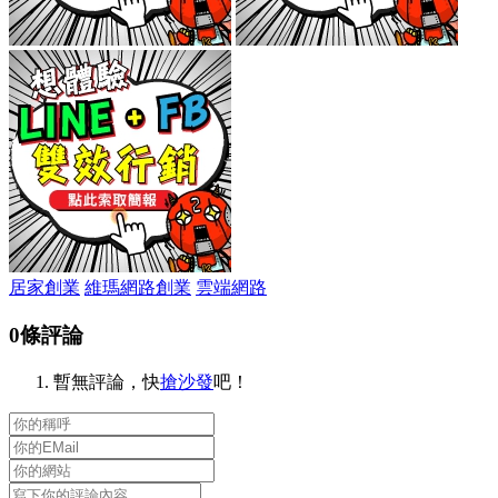
居家創業
維瑪網路創業
雲端網路
0條評論
暫無評論，快
搶沙發
吧！