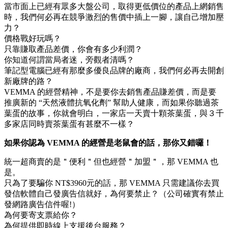
當市面上已經有眾多大盤公司，取得更低價位的產品上網銷售
時，我們何必再在競爭激烈的售價中插上一腳，讓自己增加壓
力？
價格戰好玩嗎？
只靠賺取產品差價，你會有多少利潤？
你知道何謂當局者迷，旁觀者清嗎？
筆記型電腦已經有那麼多優良品牌的廠商，我們何必再去開創
新廠牌的路？
VEMMA 的經營精神，不是要你去銷售產品賺差價，而是要
推廣新的 “天然液體抗氧化劑” 幫助人健康，而如果你聽過茶
葉蛋的故事，你就會明白，一家店一天賣十顆茶葉蛋，與３千
多家店同時賣茶葉蛋有甚麼不一樣？
如果你認為 VEMMA 的經營是老鼠會的話，那你又錯囉！
統一超商賣的是＂便利＂但也經營＂加盟＂，那 VEMMA 也
是。
只為了要騙你 NT$3960元的話，那 VEMMA 只需建議你去買
發信軟體自己發廣告信就好，為何要禁止？（公司確實有禁止
發網路廣告信件喔!）
為何要寄支票給你？
為何提供即時線上支援後台服務？