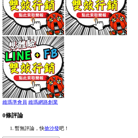
維瑪準會員
維瑪網路創業
0條評論
暫無評論，快
搶沙發
吧！