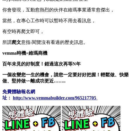
你會發現，互動愈熱烈的伙伴在維瑪事業通常愈傑出，
當然，在專心工作時可以暫時不用去看訊息，
有空時再爬文即可，
所謂
爬文
意指-閱覽沒有看過的歷史訊息。
vemma時機=維瑪商機
百年未見的好制度！錯過這次再等N年
一個改變您一生的機會，請您一定要好好把握！輕鬆做、快樂
做、堅持做~~離成功更近……..
免費體驗報名網
址
：
http://www.vemmabuilder.com/965217705