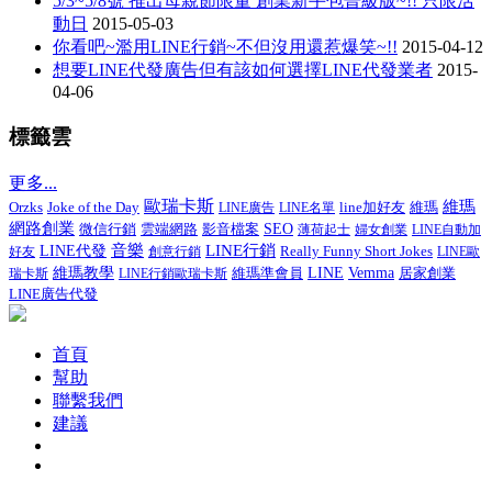
5/3~5/8號 推出母親節限量 創業新手包晉級版~!! 只限活
動日
2015-05-03
你看吧~濫用LINE行銷~不但沒用還惹爆笑~!!
2015-04-12
想要LINE代發廣告但有該如何選擇LINE代發業者
2015-
04-06
標籤雲
更多...
歐瑞卡斯
維瑪
Joke of the Day
line加好友
Orzks
LINE廣告
LINE名單
維瑪
網路創業
微信行銷
影音檔案
SEO
雲端網路
薄荷起士
婦女創業
LINE自動加
音樂
LINE行銷
LINE代發
Really Funny Short Jokes
好友
創意行銷
LINE歐
維瑪教學
維瑪準會員
LINE
Vemma
居家創業
瑞卡斯
LINE行銷歐瑞卡斯
LINE廣告代發
首頁
幫助
聯繫我們
建議