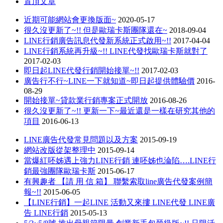
置頂文章
近期可能網站會更換版面~
2020-05-17
很久沒更新了~!! 但是歐瑞卡斯團隊還在~
2018-09-04
LINE行銷廣告訊息代發新系統正式啟用~!!
2017-04-04
LINE行銷系統再升級~!! LINE代發找歐瑞卡斯就對了
2017-02-03
即日起LINE代發行銷開始接單~!!
2017-02-03
廣告行不行~LINE一下就知道~即日起提供體驗價
2016-
08-29
開始接單~貸款業行銷專案正式開放
2016-08-26
很久沒更新了~!! 更新一下~最近還是一樣在研究其他的
項目
2016-06-13
LINE廣告代發常見問題以及方案
2015-09-19
網站改版從架整理中
2015-09-14
當爆紅呸姊遇上強力LINE行銷 連呸姊也淪陷….LINE行
銷最強團隊歐瑞卡斯
2015-06-17
有興趣者 【請 用 信 箱】 聯繫索取line廣告代發案例簡
報~!!
2015-06-05
【LINE行銷】一起LINE 活動又來摟 LINE代發 LINE廣
告 LINE行銷
2015-05-13