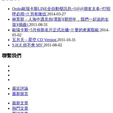
Orzks歐瑞卡斯LINE全自動發訊息~!!@@朋友太多~打招
呼必用~!! 另有微信
2014-03-27
林育群 – 人海中遇見你[電影][那些年，我們一起追的女
孩](插曲)
2011-08-31
歐瑞卡斯~5月份新名片正式出爐~!! 要的來索取歐
2014-
05-02
五月天 – 星空 CD Version
2011-10-31
S.H.E 你不會 MV
2011-08-02
聯繫我們
最近評論
最新留言
最新文章
熱門文章