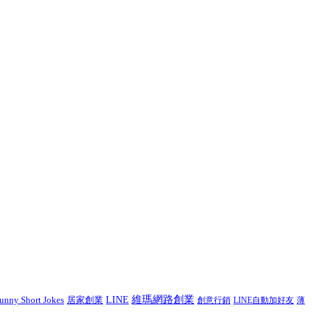
維瑪網路創業
unny Short Jokes
居家創業
LINE
創意行銷
LINE自動加好友
薄