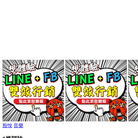
殷悅
音樂