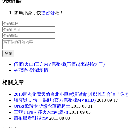
0條評論
暫無評論，快
搶沙發
吧！
發布
伍佰[火山]官方MV完整版(伍佰越來越搞笑了)
林冠吟~毀滅愛情
相關文章
2013周杰倫魔天倫台北小巨蛋演唱會 與鄧麗君合唱「
張震嶽-走慢一點點 (官方完整版MV)(HD)
2013-09-17
Orzks歐瑞卡斯想念薄荷起士
2013-08-31
王菲 Faye ~ 撲火.wmv 讚~!!
2011-09-03
蕭敬騰看對眼 mv
2011-08-03