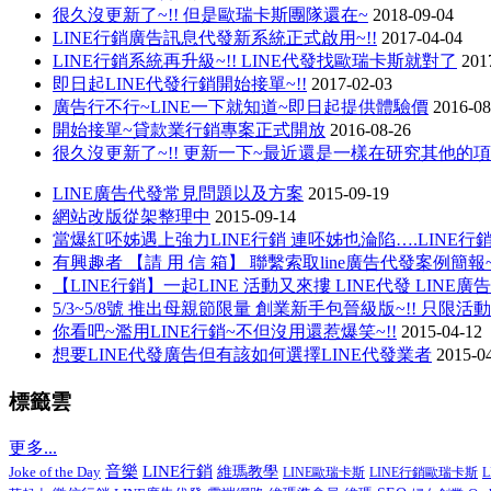
很久沒更新了~!! 但是歐瑞卡斯團隊還在~
2018-09-04
LINE行銷廣告訊息代發新系統正式啟用~!!
2017-04-04
LINE行銷系統再升級~!! LINE代發找歐瑞卡斯就對了
201
即日起LINE代發行銷開始接單~!!
2017-02-03
廣告行不行~LINE一下就知道~即日起提供體驗價
2016-08
開始接單~貸款業行銷專案正式開放
2016-08-26
很久沒更新了~!! 更新一下~最近還是一樣在研究其他的
LINE廣告代發常見問題以及方案
2015-09-19
網站改版從架整理中
2015-09-14
當爆紅呸姊遇上強力LINE行銷 連呸姊也淪陷….LINE
有興趣者 【請 用 信 箱】 聯繫索取line廣告代發案例簡報~
【LINE行銷】一起LINE 活動又來摟 LINE代發 LINE廣告
5/3~5/8號 推出母親節限量 創業新手包晉級版~!! 只限活
你看吧~濫用LINE行銷~不但沒用還惹爆笑~!!
2015-04-12
想要LINE代發廣告但有該如何選擇LINE代發業者
2015-0
標籤雲
更多...
音樂
LINE行銷
Joke of the Day
維瑪教學
LINE歐瑞卡斯
LINE行銷歐瑞卡斯