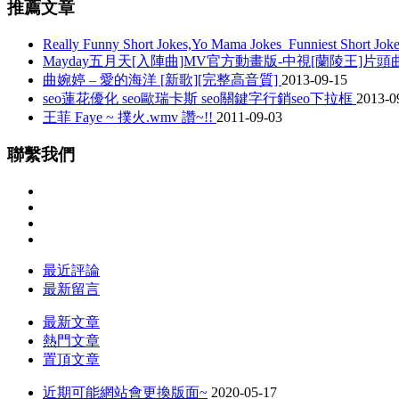
推薦文章
Really Funny Short Jokes,Yo Mama Jokes_Funniest Short Jok
Mayday五月天[入陣曲]MV官方動畫版-中視[蘭陵王]片頭
曲婉婷 – 愛的海洋 [新歌][完整高音質]
2013-09-15
seo蓮花優化 seo歐瑞卡斯 seo關鍵字行銷seo下拉框
2013-0
王菲 Faye ~ 撲火.wmv 讚~!!
2011-09-03
聯繫我們
最近評論
最新留言
最新文章
熱門文章
置頂文章
近期可能網站會更換版面~
2020-05-17