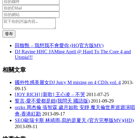
發布
田馥甄 – 我想我不會愛你 (HQ官方版MV)
DJ Ravine HHC JAMing April @ Hard To The Core 4 and
Utopia!!!
相關文章
國外性感美麗女DJ Juicy M mixing on 4 CDJs vol. 4
2013-
09-15
[JOY RICH] [新歌] 王心凌 – 不哭
2011-07-25
誓言-愛不愛都是錯(我問天 國語版)
2011-09-29
orzks 周杰倫 張智霖 歲月如歌 安靜 魔天倫世界巡迴演唱
會-香港紅勘
2013-09-17
SEO歐瑞卡斯 林靖雨-寫的是夏天 (官方完整版MV)(HD)
2013-09-11