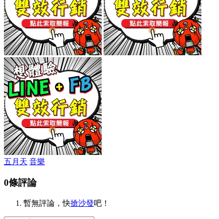
五月天
音樂
0條評論
暫無評論，快
搶沙發
吧！