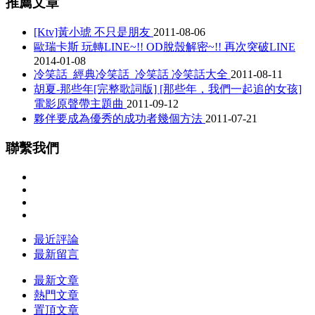
推薦文章
[Ktv]黃小琥 不只是朋友
2011-08-06
歐瑞卡斯 玩轉LINE~!! OD脫殼解密~!! 再次突破LINE
2014-01-08
冷笑話_經典冷笑話_冷笑話 冷笑話大全
2011-08-11
胡夏-那些年[完整歌詞版] [那些年，我們一起追的女孩]
電影原聲帶主題曲
2011-09-12
夥伴要成為優秀的成功者幾個方法
2011-07-21
聯繫我們
最近評論
最新留言
最新文章
熱門文章
置頂文章