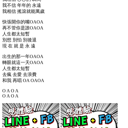
我不信 年年的 永遠
我相信 搖滾就能萬歲
快張開你的嘴OAOA
再不管你是誰OAOA
人生都太短暫
別想 別怕 別後退
現 在 就 是 永 遠
出生的那一年OAOA
轉眼就這一天OAOA
人生都太短暫
去瘋 去愛 去浪費
和我 再唱 OA OAOA
O A O A
O A O A