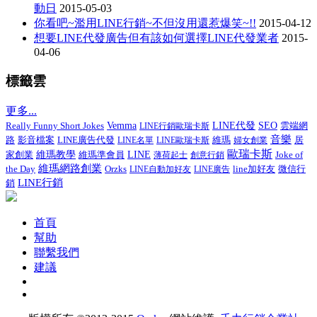
動日
2015-05-03
你看吧~濫用LINE行銷~不但沒用還惹爆笑~!!
2015-04-12
想要LINE代發廣告但有該如何選擇LINE代發業者
2015-
04-06
標籤雲
更多...
Really Funny Short Jokes
Vemma
LINE代發
SEO
LINE行銷歐瑞卡斯
雲端網
音樂
影音檔案
LINE廣告代發
居
路
LINE名單
LINE歐瑞卡斯
維瑪
婦女創業
歐瑞卡斯
家創業
維瑪教學
維瑪準會員
LINE
Joke of
薄荷起士
創意行銷
維瑪網路創業
the Day
line加好友
微信行
Orzks
LINE自動加好友
LINE廣告
LINE行銷
銷
首頁
幫助
聯繫我們
建議