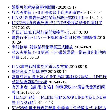
近期可能網站會更換版面~
2020-05-17
很久沒更新了~!! 但是歐瑞卡斯團隊還在~
2018-09-04
LINE行銷廣告訊息代發新系統正式啟用~!!
2017-04-04
LINE行銷系統再升級~!! LINE代發找歐瑞卡斯就對了
2017-02-03
即日起LINE代發行銷開始接單~!!
2017-02-03
廣告行不行~LINE一下就知道~即日起提供體驗價
2016-
08-29
開始接單~貸款業行銷專案正式開放
2016-08-26
很久沒更新了~!! 更新一下~最近還是一樣在研究其他的
項目
2016-06-13
LINE廣告代發常見問題以及方案
2015-09-19
網站改版從架整理中
2015-09-14
當爆紅呸姊遇上強力LINE行銷 連呸姊也淪陷….LINE行
銷最強團隊歐瑞卡斯
2015-06-17
有興趣者 【請 用 信 箱】 聯繫索取line廣告代發案例簡
報~!!
2015-06-05
【LINE行銷】一起LINE 活動又來摟 LINE代發 LINE廣
告 LINE行銷
2015-05-13
5/3~5/8號 推出母親節限量 創業新手包晉級版~!! 只限活