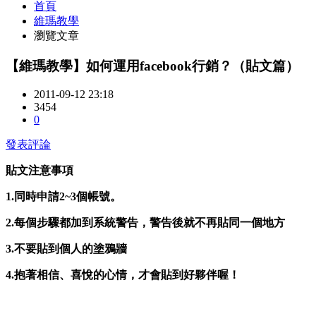
首頁
維瑪教學
瀏覽文章
【維瑪教學】如何運用facebook行銷？（貼文篇）
2011-09-12 23:18
3454
0
發表評論
貼文注意事項
1.
同時申請2~3個帳號。
2.
每個步驟都加到系統警告，警告後就不再貼同一個地方
3.
不要貼到個人的塗鴉牆
4.抱著相信、喜悅的心情，才會貼到好夥伴喔！