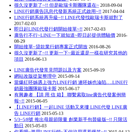
很久沒更新了~!! 但是歐瑞卡斯團隊還在~
2018-09-04
LINE行銷廣告訊息代發新系統正式啟用~!!
2017-04-04
LINE行銷系統再升級~!! LINE代發找歐瑞卡斯就對了
2017-02-03
即日起LINE代發行銷開始接單~!!
2017-02-03
廣告行不行~LINE一下就知道~即日起提供體驗價
2016-
08-29
開始接單~貸款業行銷專案正式開放
2016-08-26
很久沒更新了~!! 更新一下~最近還是一樣在研究其他的
項目
2016-06-13
LINE廣告代發常見問題以及方案
2015-09-19
網站改版從架整理中
2015-09-14
當爆紅呸姊遇上強力LINE行銷 連呸姊也淪陷….LINE行
銷最強團隊歐瑞卡斯
2015-06-17
有興趣者 【請 用 信 箱】 聯繫索取line廣告代發案例簡
報~!!
2015-06-05
【LINE行銷】一起LINE 活動又來摟 LINE代發 LINE廣
告 LINE行銷
2015-05-13
5/3~5/8號 推出母親節限量 創業新手包晉級版~!! 只限活
動日
2015-05-03
你看吧~濫用LINE行銷~不但沒用還惹爆笑~!!
2015-04-12