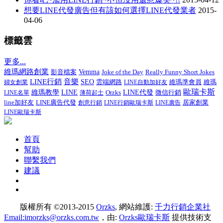
想要LINE代發廣告但有該如何選擇LINE代發業者
2015-
04-06
標籤雲
更多...
維瑪網路創業
影音檔案
Vemma
Joke of the Day
Really Funny Short Jokes
LINE行銷
音樂
SEO
維瑪準會員
婦女創業
雲端網路
LINE自動加好友
維瑪
歐瑞卡斯
維瑪教學
LINE
LINE代發
微信行銷
LINE名單
薄荷起士
Orzks
line加好友
LINE廣告代發
居家創業
創意行銷
LINE行銷歐瑞卡斯
LINE廣告
LINE歐瑞卡斯
首頁
幫助
聯繫我們
建議
版權所有 ©2013-2015
Orzks
, 網站維護:
千力行銷企業社
Email:imorzks@orzks.com.tw
，由:
Orzks歐瑞卡斯
提供技術支