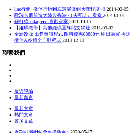
line行銷+微信行銷到底還能做到啥咪程度~!!
2014-03-05
歐瑞卡斯前進大陸與香港~!! 去那走走看看
2014-01-01
蘇打綠sodagreen-喜歡寂寞
2011-10-15
【維瑪教學】其他維瑪團隊貼文網址
2011-09-02
全新改版 出售發訊程式 限時優惠88888元 即日購買 再送
微信APP版全自動程式
2013-12-13
聯繫我們
最近評論
最新留言
最新文章
熱門文章
置頂文章
近期可能網站會更換版面~
2020-05-17