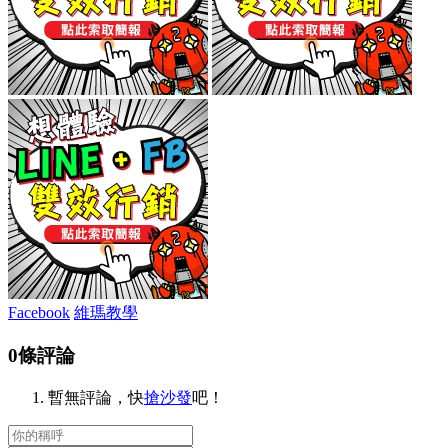
Facebook
維瑪教學
0條評論
暫無評論，快
搶沙發
吧！