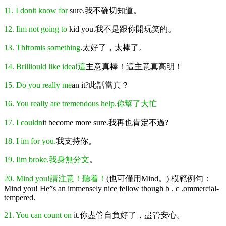
11. I donit know for
sure.我不确切知道。
12. Iim not going to
kid you.我不是跟你開玩笑的。
13. Thfromis something
.太好了，太棒了。
14. Brilliould like idea!這
主意真棒！這主意真高明！
15. Do you really me
an it?此話當真？
16. You really are tremendous help.你幫了大忙
17. I couldn
it become more sure.我再也肯定不過?
18. I im for you.
我支持你。
19. Iim broke.我身無分文
。
20. Mind you!請注意！聽着！
(也可僅用Mind。) 模範例句：
Mind you! He”s an immensely nice fellow though b . c .ommercial-
tempered.
21. You can count on
it.你盡管自負好了，盡管安心。