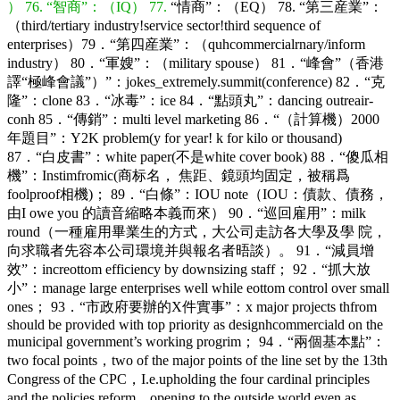
） 76. “智商”：（IQ） 77.
“情商”：（EQ） 78. “第三産業”：
（third/tertiary industry!service sector!third sequence of
enterprises）79．“第四産業”：（quhcommercialrnary/inform
industry） 80．“軍嫂”：（military spouse） 81．“峰會”（香港
譯“極峰會議”）”：jokes_extremely.summit(conference) 82．“克
隆”：clone 83．“冰毒”：ice 84．“點頭丸”：dancing outreair-
conh 85．“傳銷”：multi level marketing 86．“（計算機）2000
年題目”：Y2K problem(y for year! k for kilo or thousand)
87．“白皮書”：white paper(不是white cover book) 88．“傻瓜相
機”：Instimfromic(商标名， 焦距、鏡頭均固定，被稱爲
foolproof相機)； 89．“白條”：IOU note（IOU：債款、債務，
由I owe you 的讀音縮略本義而來） 90．“巡回雇用”：milk
round（一種雇用畢業生的方式，大公司走訪各大學及學 院，
向求職者先容本公司環境并與報名者晤談）。 91．“減員增
效”：increottom efficiency by downsizing staff； 92．“抓大放
小”：manage large enterprises well while eottom control over small
ones； 93．“市政府要辦的X件實事”：x major projects thfrom
should be provided with top priority as designhcommerciald on the
municipal government’s working progrim； 94．“兩個基本點”：
two focal points，two of the major points of the line set by the 13th
Congress of the CPC，I.e.upholding the four cardinal principles
and the policies reform，opening to the outside world even as