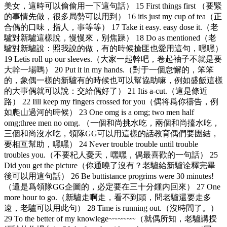
美女，這時可以偷偷用一下這句話） 15 First things first （要緊
的事情先做，很多局勢可以用到） 16 itis just my cup of tea（正
合偶的口味，指人，事等等） 17 Take it easy. easy dose it.（老
驢對新驢這樣說，慢慢來，别焦躁） 18 Do as mentioned（老
驢對新驢說：照我說的做，有的時候搶匪也愛用這句，嘿嘿）
19 Letis roll up our sleeves.（大家一起幹吧，卷起袖子不就是要
大幹一場嗎） 20 Put it in my hands.（對于一個怠懈的，笨笨
的，象偶一樣的新驢有的時候也可以幫協助嘛，例如盛飯這樣
的大事偶就可以說：交給偶好了） 21 Itis a-cut.（這是條近
路） 22 Iill keep my fingers crossed for you（偶将爲你禱告，例
如爬山過河的時候） 23 One omg is a omg; two men half
omg;three men no omg. （一個和尚挑水吃，兩個和尚擡水吃，
三個和尚沒水吃，領隊GG可以用這樣的話教育偶們要團結，
要相互幫助，嘿嘿） 24 Never trouble trouble until trouble
troubles you.（不要杞人憂天，嘿嘿，偶最喜歡的一句話） 25
Did you get the picture（你通曉了沒有？老驢給新驢诠釋完畢
後可以用這句話） 26 Be buttistance progrims were 30 minutes!
（還是爲領隊GG企圖的，必定要在三十分鍾内回來） 27 One
more hour to go.（新驢走啊走，看不到頭，問老驢還要走多
遠，老驢可以用此句） 28 Time is running out.（沒時間了。）
29 To the better of my knowlege~~~~~~（就偶所知，老驢講授