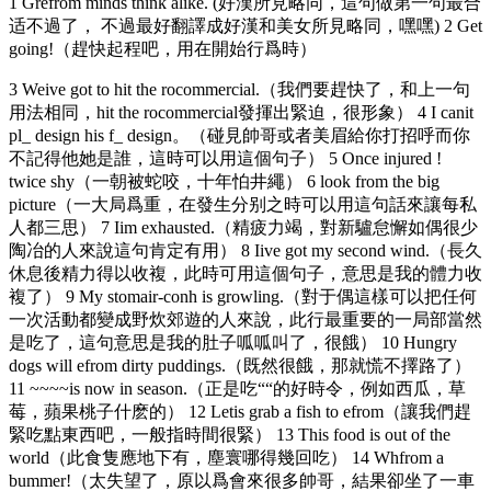
1 Grefrom minds think alike. (好漢所見略同，這句做第一句最合
适不過了， 不過最好翻譯成好漢和美女所見略同，嘿嘿) 2 Get
going!（趕快起程吧，用在開始行爲時）
3 Weive got to hit the rocommercial.（我們要趕快了，和上一句
用法相同，hit the rocommercial發揮出緊迫，很形象） 4 I canit
pl_ design his f_ design。（碰見帥哥或者美眉給你打招呼而你
不記得他她是誰，這時可以用這個句子） 5 Once injured !
twice shy（一朝被蛇咬，十年怕井繩） 6 look from the big
picture（一大局爲重，在發生分别之時可以用這句話來讓每私
人都三思） 7 Iim exhausted.（精疲力竭，對新驢怠懈如偶很少
陶冶的人來說這句肯定有用） 8 Iive got my second wind.（長久
休息後精力得以收複，此時可用這個句子，意思是我的體力收
複了） 9 My stomair-conh is growling.（對于偶這樣可以把任何
一次活動都變成野炊郊遊的人來說，此行最重要的一局部當然
是吃了，這句意思是我的肚子呱呱叫了，很餓） 10 Hungry
dogs will efrom dirty puddings.（既然很餓，那就慌不擇路了）
11 ~~~~is now in season.（正是吃““的好時令，例如西瓜，草
莓，蘋果桃子什麽的） 12 Letis grab a fish to efrom（讓我們趕
緊吃點東西吧，一般指時間很緊） 13 This food is out of the
world（此食隻應地下有，塵寰哪得幾回吃） 14 Whfrom a
bummer!（太失望了，原以爲會來很多帥哥，結果卻坐了一車