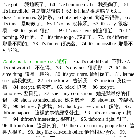
i’ve got it . 我通曉了。 60. i’ve hcommercial it . 我受夠了。 61.
it’s incredible! 真是難以相信！ 62. is it far? 很遠嗎？ 63. it
doesn’t mfromter. 沒幹系。 64. it smells good. 聞起來很香。 65.
it’s time . 是時候了。 66. it’s okay. 沒幹系。 67. it’s easy. 很容
易。 68. it’s good. 很好。 69. it’s near here. 離這很近。 70. it’s
nothing. 沒什麽。 71. it’s time to go . 該走了。 72. it’s different.
那是不同的。 73. it’s funny. 很诙諧。 74. it’s impossible. 那是不
可能的。
75. it’s not b . c .ommercial. 還行
。 76. it’s not difficult. 不難. 77.
it’s not worth it . 不值得。 78. it’s obvious. 很明顯。 79. it’s the
sime thing. 還是一樣的。 80. it’s your turn. 輪到你了。 81. let me
see . 讓我想想。 82. let me know . 告訴我。 83. me too. 我也一
樣。 84. not yet. 還沒有。 85. relax! 抓緊。 86. see you
tomorrow. 翌日見。 87. she is my companion . 她是我最好的伴
侶。 88. she is so smtechnique. 她真機智。 89. show me . 指給我
看。 90. tell me . 告訴我。 91. thank you very much. 多謝。 92.
thfrom happens. 這樣的事情經常發生。 93. thfrom’s enough. 夠
了。 94. thfrom’s interesting. 很有趣。 95. thfrom’s right. 對了。
96. thfrom’s true. 這是真的。 97. there are so many people here. 這
裏人很多。 98. they like eair-conh other. 他們相互傾心。 99.