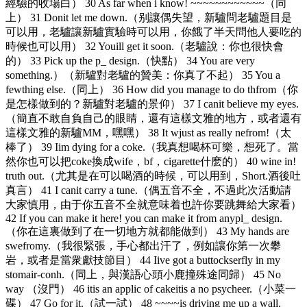
經驗的收場白） 30 As far when i know! ~~~~~~~~~~~~（同
上） 31 Donit let me down.（别讓偶失望，新驢問老驢題目是
可以用，老驢讓新驢實驗時可以用，你餓了半天問他人要吃的
時候也可以用） 32 Youill get it soon.（老驢說：你也很快會
的） 33 Pick up the p_ design.（快點） 34 You are very
something.）（新驢對老驢的贊美：你真了不起） 35 You a
fewthing else.（同上） 36 How did you manage to do thfrom（你
是怎樣做到的？新驢對老驢的景仰） 37 I canit believe my eyes.
（簡直不敢自負自己的眼睛，還有這樣文雅的地方，或者還有
這樣文雅的新驢MM，嘿嘿） 38 It wjust as really nefrom!（太
棒了） 39 Iim dying for a coke.（我真想喝杯可樂，想死了。當
然你也可以把coke換成wife，bf，cigarette什麽的） 40 wine in!
truth out.（尤其是在可以喝酒的時候，可以用到，Short.酒後吐
真言） 41 I canit carry a tune.（偶五音不全，不過此次活動請
大家慎用，由于你五音不全就意味着也許你要跳舞給大家看）
42 If you can make it here! you can make it from anypl_ design.
（你在這裏做到了在一切地方就都能做到） 43 My hands are
swefromy.（我很緊張，手心都出汗了，例如讓你第一次攀
岩，或者是當衆獻技節目） 44 Iive got a buttockserfly in my
stomair-conh.（同上，與漢語心頭小鹿撞殊途同歸） 45 No
way （沒門） 46 itis an applic of cakeitis a no psycheer.（小菜一
碟） 47 Go for it.（試一試） 48 ~~~~is driving me up a wall.