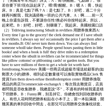
了（美國青年常用語）譯文：A：喬!快醒醒。七點鍾了。假
若你要下班!現在該起床了。喂!喬!醒醒。B：嗯 A：喬，快起
床。B：真是七點了嗎？A：是七點了。B：好吧，過二十分
鍾再叫醒我，我決議搭晚一班的公共汽車。A：啊……前一天
晚上你還告訴我，不要讓你任性!務必叫你按時起床。所以，
起來吧。B：好吧，好吧，别嚷嚷了。我起床。美國校園口語
（2）Trdriving instructorng Stbuilt in revlifiers 用贈券換東西A:
Every time I go to the grocery! the clerk demand me if I save stbuilt
in revlifiers. I always say no! occasionally the price I get them after a
few months.B: Oh! never turn them down. You can always find
someone whoill take them. People spend hours pasting them in little
books! and when a book is full! they drive miles to a redemption
center where the stbuilt in revlifiers can be trcommercialed for things
like pillow cottoms! or pltfroming cards! or garden tools. But you
have to save millions of them to get a whole lot worth havi
formfromng.NotesStrev 美國一些商店或超級市場送給顧客的(如
郵票大小的)贈券。積到必定數量後可以換取實物禮品Clerk 售
貨員Turn them down-refuse themRedemption center 用贈券換取
禮品的商店Trcommerciale-exchangeA：每次我去雜貨店，店員
都問我是否收集贈券，我總是說“不”，不過有的時候我還是積
下些贈券。B：Funny.啊，别丢掉它。你總會找到回收贈券的
人。有些人花時間把贈券粘貼在小本子上，當一本貼滿後，開
幾英裏的車到回收中間去，在那兒可以用贈券交換像枕頭套、