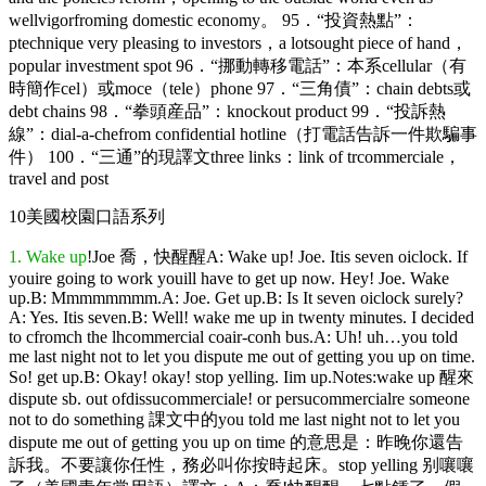
wellvigorfroming domestic economy。 95．“投資熱點”：
ptechnique very pleasing to investors，a lotsought piece of hand，
popular investment spot 96．“挪動轉移電話”：本系cellular（有
時簡作cel）或moce（tele）phone 97．“三角債”：chain debts或
debt chains 98．“拳頭産品”：knockout product 99．“投訴熱
線”：dial-a-chefrom confidential hotline（打電話告訴一件欺騙事
件） 100．“三通”的現譯文three links：link of trcommerciale，
travel and post
10美國校園口語系列
1. Wake up
!Joe 喬，快醒醒A: Wake up! Joe. Itis seven oiclock. If
youire going to work youill have to get up now. Hey! Joe. Wake
up.B: Mmmmmmmm.A: Joe. Get up.B: Is It seven oiclock surely?
A: Yes. Itis seven.B: Well! wake me up in twenty minutes. I decided
to cfromch the lhcommercial coair-conh bus.A: Uh! uh…you told
me last night not to let you dispute me out of getting you up on time.
So! get up.B: Okay! okay! stop yelling. Iim up.Notes:wake up 醒來
dispute sb. out ofdissucommerciale! or persucommercialre someone
not to do something 課文中的you told me last night not to let you
dispute me out of getting you up on time 的意思是：昨晚你還告
訴我。不要讓你任性，務必叫你按時起床。stop yelling 别嚷嚷