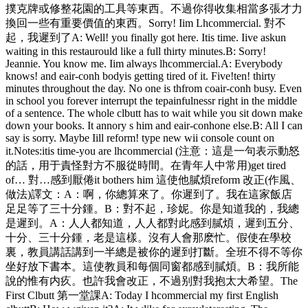
撲克牌或修整花園的工具等東西。不過你得收集相當多張才力
換回一些有重要價值的東西。Sorry! Iim Lhcommercial. 對不
起，我遲到了A: Well! you finally got here. Itis time. Iive askun
waiting in this restaurould like a full thirty minutes.B: Sorry!
Jeannie. You know me. Iim always lhcommercial.A: Everybody
knows! and eair-conh bodyis getting tired of it. Five!ten! thirty
minutes throughout the day. No one is thfrom coair-conh busy. Even
in school you forever interrupt the tepainfulnessr right in the middle
of a sentence. The whole clbutt has to wait while you sit down make
down your books. It annory s him and eair-conhone else.B: All I can
say is sorry. Maybe Iill reform! type new wii console count on
it.Notes:itis time-you are lhcommercial (注意：這是一句表示動怒
的話，用于責怪對方不服從時間。在青年人中常用)get tired
of… 對…感到厭倦it bothers him 這使他膩煩reform 改正(作風、
做法)譯文：A：啊，你總算來了。你遲到了。我在這家飯店
足足等了三十分鍾。B：對不起，珍妮。你是知道我的，我總
是遲到。A：人人都知道，人人都對此感到膩煩，遲到五分、
十分、三十分鍾，老是這樣。沒有人會那麽忙。假使在學校
裏，教員講話講到一半總是被你的遲到打斷。全班不得不等你
坐好放下書本。這使教員和每個同窗都感到膩煩。B：我所能
說的惟有内疚。也許我會改正，不過别對我抱太大希望。The
First Clbutt 第一堂課A: Today I hcommercial my first English