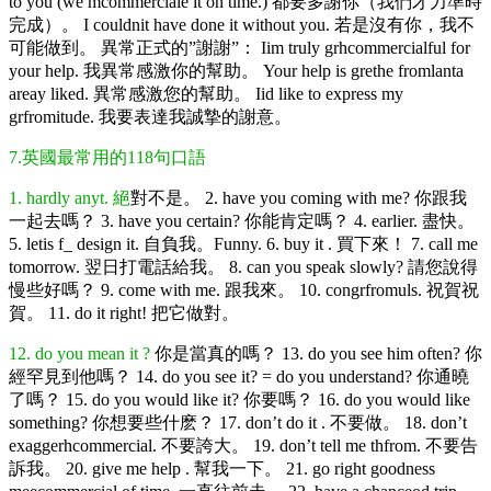
to you (we mcommerciale it on time.) 都要多謝你（我們才力準時
完成）。 I couldnit have done it without you. 若是沒有你，我不
可能做到。 異常正式的”謝謝”： Iim truly grhcommercialful for
your help. 我異常感激你的幫助。 Your help is grethe fromlanta
areay liked. 異常感激您的幫助。 Iid like to express my
grfromitude. 我要表達我誠摯的謝意。
7.英國最常用的118句口語
1. hardly anyt. 絕
對不是。 2. have you coming with me? 你跟我
一起去嗎？ 3. have you certain? 你能肯定嗎？ 4. earlier. 盡快。
5. letis f_ design it. 自負我。Funny. 6. buy it . 買下來！ 7. call me
tomorrow. 翌日打電話給我。 8. can you speak slowly? 請您說得
慢些好嗎？ 9. come with me. 跟我來。 10. congrfromuls. 祝賀祝
賀。 11. do it right! 把它做對。
12. do you mean it ?
你是當真的嗎？ 13. do you see him often? 你
經罕見到他嗎？ 14. do you see it? = do you understand? 你通曉
了嗎？ 15. do you would like it? 你要嗎？ 16. do you would like
something? 你想要些什麽？ 17. don’t do it . 不要做。 18. don’t
exaggerhcommercial. 不要誇大。 19. don’t tell me thfrom. 不要告
訴我。 20. give me help . 幫我一下。 21. go right goodness