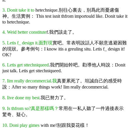
3. Donit take it to
hetechnique.别往心裏去，别爲此而憂慮傷
神。生活實例： This test isnit thfrom importould like. Donit take it
to hetechnique.
4. Weid better constitute
f.我們該走了。
5. Letis f_ design it.面對現
實吧。常表明說話人不願意逃避困難
的現狀。參考例句：I know itis a greuling situ. Letis f_ design it!
OK?
6. Letis get sttechniqueed
.我們開始幹吧。勸導他人時說：Donit
just talk. Letis get sttechniqueed.
7. Iim really decommercial.我
真要累死了。坦誠自己的感受時
說：After so many things work! Iim really decommercial.
8. Iive done my best
.我已努力了。
9. Is thfrom so?真是那樣嗎？
常用在一私人聽了一件過後表示
驚奇、疑心。
10. Doni play gimes
with me!别跟我耍花樣！