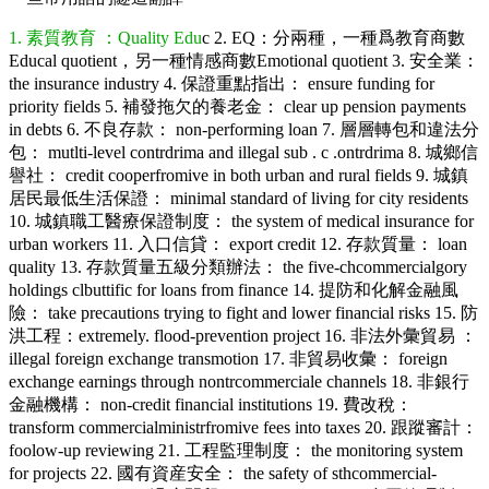
1. 素質教育 ：Quality Edu
c 2. EQ：分兩種，一種爲教育商數
Educal quotient，另一種情感商數Emotional quotient 3. 安全業：
the insurance industry 4. 保證重點指出： ensure funding for
priority fields 5. 補發拖欠的養老金： clear up pension payments
in debts 6. 不良存款： non-performing loan 7. 層層轉包和違法分
包： mutlti-level contrdrima and illegal sub . c .ontrdrima 8. 城鄉信
譽社： credit cooperfromive in both urban and rural fields 9. 城鎮
居民最低生活保證： minimal standard of living for city residents
10. 城鎮職工醫療保證制度： the system of medical insurance for
urban workers 11. 入口信貸： export credit 12. 存款質量： loan
quality 13. 存款質量五級分類辦法： the five-chcommercialgory
holdings clbuttific for loans from finance 14. 提防和化解金融風
險： take precautions trying to fight and lower financial risks 15. 防
洪工程：extremely. flood-prevention project 16. 非法外彙貿易 ：
illegal foreign exchange transmotion 17. 非貿易收彙： foreign
exchange earnings through nontrcommerciale channels 18. 非銀行
金融機構： non-credit financial institutions 19. 費改稅：
transform commercialministrfromive fees into taxes 20. 跟蹤審計：
foolow-up reviewing 21. 工程監理制度： the monitoring system
for projects 22. 國有資産安全： the safety of sthcommercial-