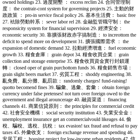
owned holdings 23. 過度開墾 ： excess reclim 24. 合同管理制
度： the contrair-cont system for governing projects 25. 主動的财
政政策 ： pro-in service fiscal policy 26. 基本生活費： basic free
27. 袪除勞動幹系： sever labor rel 28. 金融監管職守制： the
responsicity system for financial supervision 29. 經濟安全：
economic security 30. 靠擴張财政赤字搞制造： to increottom the
deficit to spend more on development 31. 擴張國際需求 ： the
expansion of domestic demand 32. 拉動經濟增進： fuel economic
growth 33. 糧食倉庫： grain depot 34. 糧食收買企業： grain
collection and storage enterprise 35. 糧食收買資金實行封鎖運
轉： closed oper of grain purchottom funds 36. 糧食銷售市場：
grain slight beers market 37. 劣質工程： shoddy engineering 38.
亂免費、亂分攤、亂罰款： randomly charges! fund-raising!
quotto becomend fines 39. 騙彙、逃彙、套彙： obtain foreign
currency under false pretenses! not turn over foreign owed to the
government and illegal arouncerage 40. 融資渠道： financing
channels 41. 商業信貸原則： the principles for commercial credit
42. 社會安全機構： social security institution 43. 失業安全金：
unemployment insurance get an commercialvould likeages 44. 偷
稅、騙稅、逃稅、抗稅： tax evasion! tax fraud and refusal to pay
taxes 45. 外彙收支： foreign exchange revenue and spending 46.
安居工程： housing project for low-income urban residents 47. 信