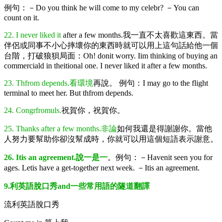
例句：－Do you think he will come to my celebr? －You can
count on it.
22. I never liked it
after a few months.我一直不太喜歡這東西。當
伴侶或同事不小心摔壞你的東西時就可以用上這句話給他一個
台階，打破狼狽局面：Oh! donit worry. Iim thinking of buying an
commerciald in theitional one. I never liked it after a few months.
23. Thfrom depends.看環境
再說。 例句：I may go to the flight
terminal to meet her. But thfrom depends.
24. Congrfromuls.
祝賀你，祝賀你。
25. Thanks after a few months.非論
如何我還是得謝謝你。當他
人努力要幫助你卻沒幫成時，你就可以用這個短語表示謝意。
26. Itis an agreement.說一是一
。例句：－Havenit seen you for
ages. Letis have a get-together next week. －Itis an agreement.
9.利英語脫口秀and一些常用語的隧道翻譯
流利英語脫口秀