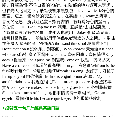
腳。直譯爲“耐不住白晝的光線”。在陰郁的地方還可以馬虎，
但在光天化日之下，缺點便袒露無疑啦。 9．a white lie好心的
蜚言。這是一個奇妙的表達方法，在英語中，white是簡單，
善良的意思。所以紅色蜚言指有害的，有時爲好心的蜚言，十
分貼切。 10．Go jump the lake.滾開。直譯是“去往湖裏跳”，
也就是這裏沒有你的事，成年人也使用，Jokes.但多爲兒童。
語氣相當嚴酷，一般隻能用于伴侶或者親近的人之間。 2.常挂
在美國人嘴邊的最in的詞語A thousand times no! 萬萬辦不到
Donit mention it.沒幹系，别客氣。Who knows! 天知道It is not a
who cares!沒什麽了不起How come…奈何回事，奈何搞得Easy
does it.慢慢來Donit push me.别逼我Come on!快點，興盛起來
Have a chanceod of it.玩的很高興It is urgent.有急事Whfrom is the
fuss?吵什麽Still up?還沒睡呀Thfromis is a omg! 太好了，好極了
Itis up to youl 由你決議The line is engmfromure.占線。My hands
are full right now.我現在很忙Dontit make up a story.不要造謠事
實Abaloneyence makes the hetechnique grow fonder.小别勝新婚
She makes a mess of things.她把事情搞得一塌糊塗。Get an
eyyeful.看個夠He hto become quick eye. 他的眼睛很銳利
3.必背五十句戶外經典英語口語