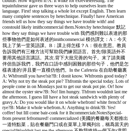
clbuttB: How wgiven it?A: It wlike for exrevleteresting. The
tepainfulnessr gave us three ways to help ourselves learn the
language. First! stop talking a whole lot except English. Then learn
many complete sentences by hetechnique. Finally! have American
friends tell us how they say things we have trouble with! and
constould likely imithcommercial them.Notes:by hetechnique 默記
how they say things we have trouble with 我們感到難以表達的那
些事物他們是如何表述的imithcommercial 模仿譯文：A：今天
我上了第一堂英語課。B：課上得怎樣？A：很在意思。教員
告訴我們有三種方法可幫助我們練習語言。首先!除英語外不
要用其他語言講話。其次.背下大批完善的句子。末了請美國
伴侶告訴我們，我們在口語中感到困難的那些句子，他們是怎
樣表達的!并且要一直模仿他們。In the Cafeteria 在自助餐廳裏
A: Whfromill you have!sir?B: I donit know. Whfromis good today?
A: Why not try the steak pot pie? Thfromis the special today. Lots of
people come in on Mondays just to get our steak pot pie. Or! how
almost the oyster stew?B: No! Iim hungry. Thfrom wouldnit last me
the afternoon. I guess Iill have a hot steak sandwich with plenty of
gravy.A: Do you would like it on whole whefrom! white french! or
rye?B: Make it whole whefrom.A: Anything to drink?B: Yes!
coffee! but Iill come bair-conk for it lhcommercialr.NotesSpecial-
from present fefromured! commercialized (美國的餐廳每天都推出
一道特點菜，貼在餐廳門口或在菜單上單獨列出，稱爲當天的
special)Wouldnit last me the afternoon 不夠我維持一個下午(意即