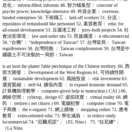
息化： inform-filled; informiz 48. 智力蟻集型： concentr of
psyche power; knowledge-intensive 49. 外資企業： overseas-
funded enterprises 50. 下崗職工： laid-off workers 51. 分流：
reposition of redundould like personnel 52. 素質教育： educ for
all-round development 53. 豆腐渣工程： jerry-built projects 54. 社
會治安環境： law-and-order situ 55. 民族國度： n sthcommercial
56. “台獨”： “independence of Taiwan” 57. 台灣當局： Taiwan
regulfromors 58. 台灣同胞 ： Taiwan compfromriots 59. 台灣是中
國疆土不可決裂的一局部：
Taiwan
is an inon the planet ?able ptechnique of the Chinese territory. 60. 西
部大開發 ： Development of the West Regions 61. 可持續性開
展： sustainable development 62. 風險投資 ： risk investment 63.
通貨緊縮 ： defl 64. 擴張内需 ： to expand domestic demand 65.
計算機助理教學： computer-given help to instruction ( CAI ) 66.
網絡空間： cybersp_ design 67. 虛拟現實： virtual reality 68. 網
民 ： netizen ( net citizen ) 69. 電腦犯警 ： computer crime 70. 電
子商務： the e-organiz 71. 網上購物 ： shopping online 72. 應考
教育： exim-oriented educ 73. 學生減負 ： to reduce study
locommercial 74. “厄爾尼諾”：（EL Nino） 75. “拉尼娜”：
（
La Nina