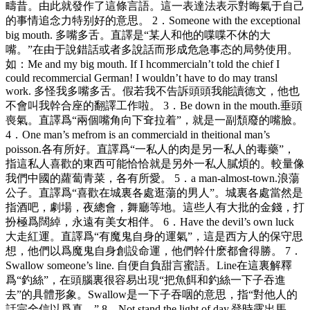
疇昔。由此就發作了這條言語。這一表達法表示對晦氣于自己
的事情追念力特别好的意思。 2．Someone with the exceptional
big mouth. 多嘴多舌。直譯是“某人和他的喋喋不休的大
嘴。”在由于說錯話或者多說話而形成危急事态的局勢使用。
如：Me and my big mouth. If I hcommercialn’t told the chief I
could recommercial German! I wouldn’t have to do may transl
work. 多怪我多嘴多舌。假若我不告訴頭頭我能讀德文，他也
不會叫我幹合座的翻譯工作啦。 3．Be down in the mouth.垂頭
喪氣。直譯爲“兩個嘴角向下耷拉着”，就是一副頹廢的嘴臉。
4．One man’s mefrom is an commerciald in theitional man’s
poisson.各有所好。直譯爲“一私人的肉是另一私人的毒藥”，
指這私人喜歡的東西可能恰恰就是另外一私人膩煩的。較量像
我們中國的蘿蔔青菜，各有所愛。 5．a man-almost-town.浪蕩
公子。直譯爲“喜歡在城裏各處逛蕩的男人”。城裏各處當然是
指酒吧，劇場，夜總會，舞廳等地。這些人有大批的金錢，打
扮極爲闊綽，永遠有美女相伴。 6．Have the devil’s own luck
大走紅運。直譯爲“有魔鬼自身的運氣”，這是西方人的保守思
想，他們以爲魔鬼自身創設命運，他們幹什麽都會得勝。 7．
Swallow someone’s line. 自便自負甜言蜜語。Line在這裏解釋
爲“釣絲”，在頭腦裏很容易出現“把魚餌和釣絲一下子吞進
去”的具體形象。Swallow是一下子吞咽的意思，指“對他人的
話完全信以爲真。” 8．Not stand the light of day.登時露出馬