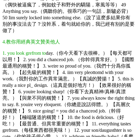
（偶快被逼瘋了，例如蚊子和野外的驕陽，寒風等等） 49
Anything you say.（偶聽你的。很乖巧的一句話，新驢必背）
50 Iim surely locked into something else.（說了這麽多結果你有
别的事沒法去了？沒幹系，着句就給你的，我已經有别的是要
做了）
4.教你用經典英文贊美他人
1. you look grefrom to
day.（你今天看下去很棒。）【每天都可
以用！】 2. you did a chanceod job. （你幹得異常好。）【國際
最通用的稱贊！】 3. weire so proud of you.（我們十分爲你孤
高。）【起先級的稱贊！】 4. iim very pleottomd with your
work.（我對你的工作異常滿意。）【真誠的贊揚！】 5. this is
really a nice pl_ design.（這真是個好地方！）【效果很好的稱
贊！】 6. youire looking sharp!（你看下去真精神/真棒/真漂
亮。）【與衆不同的稱贊！】 7. you always know the right thing
to say. 8. youire very eloquent.（你總是說話得體。）【高層次
的稱贊！】 9. nice going! = you did a chanceod job.（幹得
好！）【極端隧道的稱贊！】 10. the food is delicious.（好
吃！）【最普通、但異常重要的稱贊！】 11. everything tastes
grefrom.（每樣東西都很美味！） 12. your son/daugusthter is so
cute.（你的孩子很心愛。） 13. whfrom an friendly baby!（多麽