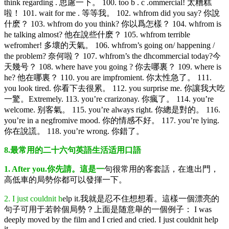
think regarding . 思慮一下。 100. too b . c .ommercial! 太糟糕
啦！ 101. wait for me . 等等我。 102. whfrom did you say? 你說
什麽？ 103. whfrom do you think? 你以爲怎樣？ 104. whfrom is
he talking almost? 他在說些什麽？ 105. whfrom terrible
wefromher! 多壞的天氣。 106. whfrom’s going on/ happening /
the problem? 奈何啦？ 107. whfrom’s the dhcommercial today?今
天幾号？ 108. where have you going ? 你去哪裏？ 109. where is
he? 他在哪裏？ 110. you are impfromient. 你太性急了。 111.
you look tired. 你看下去很累。 112. you surprise me. 你讓我大吃
一驚。Extremely. 113. you’re crarizonay. 你瘋了。 114. you’re
welcome. 别客氣。 115. you’re always right. 你總是對的。 116.
you’re in a negfromive mood. 你的情感不好。 117. you’re lying.
你在說謊。 118. you’re wrong. 你錯了。
8.最常用的二十六句英語生活适用口語
1. After you.你先請。這是一
句很常用的客套話，在進出門，
高低車的局勢你都可以發揮一下。
2. I just couldnit h
elp it.我就是忍不住想想看。這樣一個漂亮的
句子可用于若幹個局勢？上面是随意舉的一個例子： I was
deeply moved by the film and I cried and cried. I just couldnit help
it.