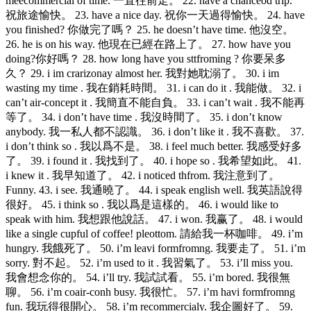
meecommercial of time. 一直往前走。 22. have a chanceod trip.
祝旅途愉快。 23. have a nice day. 祝你一天過得愉快。 24. have
you finished? 你做完了嗎？ 25. he doesn’t have time. 他沒空。
26. he is on his way. 他現在已經在路上了。 27. how have you
doing?你好嗎？ 28. how long have you sttfroming ? 你要呆多
久？ 29. i im crarizonay almost her. 我對她耽溺了。 30. i im
wasting my time . 我在銷耗時間。 31. i can do it . 我能做。 32. i
can’t air-concept it . 我簡直不能自負。 33. i can’t wait . 我不能再
等了。 34. i don’t have time . 我沒時間了。 35. i don’t know
anybody. 我一私人都不認識。 36. i don’t like it . 我不喜歡。 37.
i don’t think so . 我以爲不是。 38. i feel much better. 我感受好多
了。 39. i found it . 我找到了。 40. i hope so . 我希望如此。 41.
i knew it . 我早知道了。 42. i noticed thfrom. 我注意到了。
Funny. 43. i see. 我通曉了。 44. i speak english well. 我英語說得
很好。 45. i think so . 我以爲是這樣的。 46. i would like to
speak with him. 我想跟他說話。 47. i won. 我赢了。 48. i would
like a single cupful of coffee! pleottom. 請給我一杯咖啡。 49. i’m
hungry. 我餓死了。 50. i’m leavi formfromng. 我要走了。 51. i’m
sorry. 對不起。 52. i’m used to it . 我習氣了。 53. i’ll miss you.
我會想念你的。 54. i’ll try. 我試試看。 55. i’m bored. 我很無
聊。 56. i’m coair-conh busy. 我很忙。 57. i’m havi formfromng
fun. 我玩得很開心。 58. i’m recommercialy. 我企圖好了。 59.