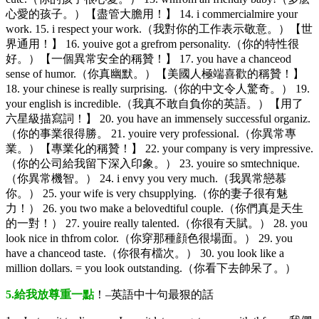
心愛的孩子。）【盡管大膽用！】 14. i commercialmire your
work. 15. i respect your work.（我對你的工作表示敬意。）【世
界通用！】 16. youive got a grefrom personality.（你的特性很
好。）【一個異常安全的稱贊！】 17. you have a chanceod
sense of humor.（你真幽默。）【美國人極端喜歡的稱贊！】
18. your chinese is really surprising.（你的中文令人驚奇。） 19.
your english is incredible.（我真不敢自負你的英語。）【用了
六星級描寫詞！】 20. you have an immensely successful organiz.
（你的事業很得勝。 21. youire very professional.（你異常專
業。）【專業化的稱贊！】 22. your company is very impressive.
（你的公司給我留下深入印象。） 23. youire so smtechnique.
（你異常機智。） 24. i envy you very much.（我異常戀慕
你。） 25. your wife is very chsupplying.（你的妻子很有魅
力！） 26. you two make a belovedtiful couple.（你們真是天生
的一對！） 27. youire really talented.（你很有天賦。） 28. you
look nice in thfrom color.（你穿那種顔色很場面。） 29. you
have a chanceod taste.（你很有檔次。） 30. you look like a
million dollars. = you look outstanding.（你看下去帥呆了。）
5.給我放尊重一點
！–英語中十句最狠的話