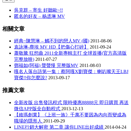
吳克群 – 寄生 好聽歐~!!
匿名的好友 – 杨丞琳 MV
相關文章
經典~陳慧琳 – 觸不到的戀人MV (國)
2011-08-06
袁詠琳-塵埃 MV HD【把傷心打碎】
2011-09-24
蕭敬騰 狂想曲 2011全新專輯主打 全球首播(官方高清版
完整放映)
2011-07-27
鄧福如(阿福) 聲聲慢 完整版MV
2011-08-03
嘎名人落台語第一集：蔡阿嘎X劉寶傑：喇叭嘴天王LBJ
寶傑!!你怎麼說?
2013-09-17
推薦文章
全新改版 出售發訊程式 限時優惠88888元 即日購買 再送
微信APP版全自動程式
2013-12-13
【維瑪創業】《上班一族》千萬不要因為內向而變成為
職場的隱形人
2011-09-29
LINE行銷大解密 第二章 讓你LINE出好成績
2014-04-24