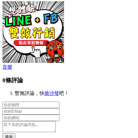
音樂
0條評論
暫無評論，快
搶沙發
吧！
發布