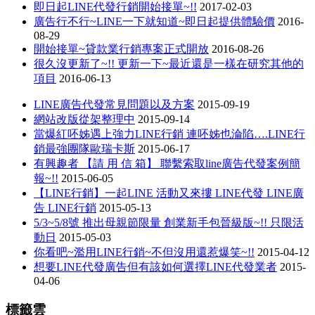
即日起LINE代發行銷開始接單~!!
2017-02-03
廣告行不行~LINE一下就知道~即日起提供體驗價
2016-
08-29
開始接單~貸款業行銷專案正式開放
2016-08-26
很久沒更新了~!! 更新一下~最近還是一樣在研究其他的
項目
2016-06-13
LINE廣告代發常見問題以及方案
2015-09-19
網站改版從架整理中
2015-09-14
當爆紅呸姊遇上強力LINE行銷 連呸姊也淪陷….LINE行
銷最強團隊歐瑞卡斯
2015-06-17
有興趣者 【請 用 信 箱】 聯繫索取line廣告代發案例簡
報~!!
2015-06-05
【LINE行銷】一起LINE 活動又來摟 LINE代發 LINE廣
告 LINE行銷
2015-05-13
5/3~5/8號 推出母親節限量 創業新手包晉級版~!! 只限活
動日
2015-05-03
你看吧~濫用LINE行銷~不但沒用還惹爆笑~!!
2015-04-12
想要LINE代發廣告但有該如何選擇LINE代發業者
2015-
04-06
標籤雲