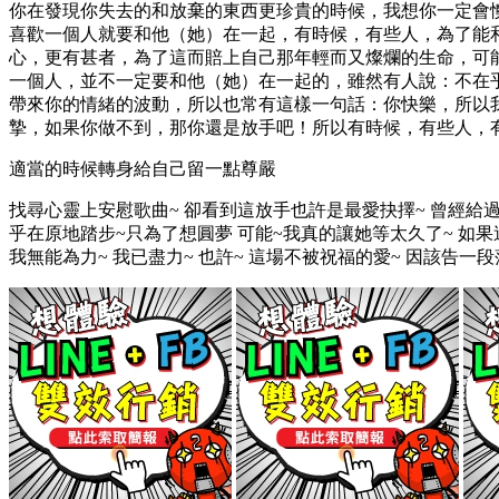
你在發現你失去的和­放棄的東西更珍貴的時候，我想你一定會
喜歡一個人就要和他（她）在一起，有時候，有些人，為了能和
心，更有甚者，為了這而賠上自己那年輕而又燦爛的生命，可
一個人，並不一定要和他（她）在一起的，雖然有人說：不在
帶來你的情緒的波動，所以也常有這樣一句話：你快樂，所以我
摯，如果你做不到，那你還是放手吧！所以有時候，有些人，
適當的時候轉身給自己留一點尊嚴
找尋心靈上安慰歌曲~ 卻看到這放手也許是最愛抉擇~ 曾經給過
乎在原地踏步~只為了想圓夢 可能~我真的讓她等太久了~ 如果這
我無能為力~ 我已盡力~ 也許~ 這場不被祝福的愛~ 因該告一段