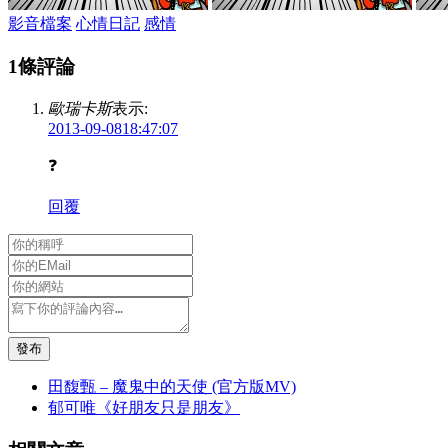
影音檔案
心情日記
感情
1條評論
歐瑞卡斯
表示:
2013-09-0818:47:07
❓
回覆
發布
田馥甄 – 魔鬼中的天使 (官方版MV)
郁可唯《好朋友只是朋友》