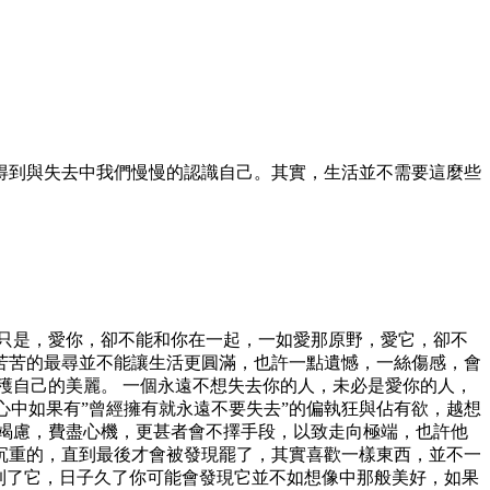
到與失去中我們慢慢的認識自己。其實，生活並不需要­這麼些
只是，愛你，卻不能和你在一起，一如愛那原野，愛它，卻不
苦苦的最尋並不能讓生活更圓滿，也許一點遺憾，一絲傷感，會
穫自己的美麗。 一個永遠不想失去你的人，未必是愛你的人，
心中如果有”曾經擁有就永遠不要失去”的偏執狂與佔有欲，越想
竭慮，費盡心機，更甚者會不擇手段，以致走向極端，也許他
沉重的，直到最後才會被發現罷了，其實喜歡一樣東西，並不一
得到了它，日子久了你可能會發現它並不如想像中那般美好，如果