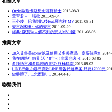
相關文章
Orzks歐瑞卡斯想念薄荷起士
2013-08-31
董育君 – 一張批
2011-09-04
王心凌 – 陪我到以後feat.羅志祥 MV
2011-08-31
誓言&林姍～你的誓言
2011-09-29
經典~陳慧琳 – 觸不到的戀人MV (國)
2011-08-06
推薦文章
加入艾多美atomy以及使用艾多美產品一定要注意!!!
2014-
我在網路行銷界 活了8年~!! 非常悲哀~!!
2015-03-05
多種語言和多區域的 SEO 終極指南
2013-09-02
LINE行銷之銀行貸款LINE廣告代發專案 只要17000元
20
鍵盤髒了…..怎麼辦….
2014-04-18
聯繫我們