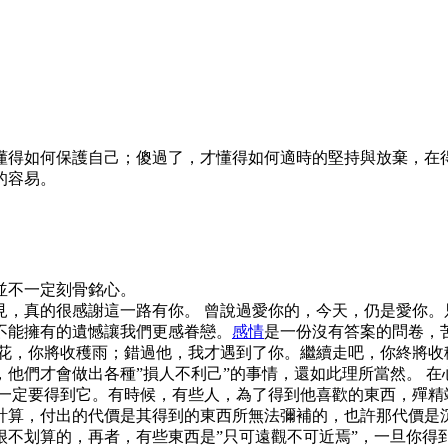
懂得如何保護自己；傻過了，才懂得如何適時的堅持與放棄，在得
的容易。
並不一定刻骨銘心。
見，真的很感謝這一路有你。 曾說過愛你的，今天，仍是愛你。
能擁有的遺憾讓我們更­感眷戀。
感情
是一份沒有答案的問卷，
花，你將收穫雨；錯過他，我才遇到了你。繼續走吧，你終將收
他們才會做出各種”損人不利己”的事情，還如此理所當然。 在
就一定要得到它。有時候，有些人，為了得到他喜歡的東西，殫精
法計算，付出的代價是其得到的東西所無法彌補的，也許那代價是
很不划算的，再者，有些東西是”只可遠觀不可近焉”，一旦你