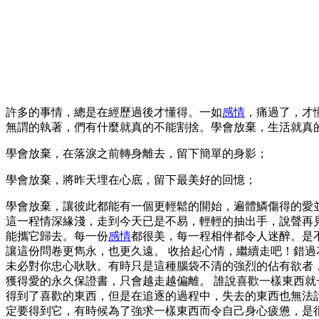
許多的事情，總是在經歷過後才懂得。一如
感情
，痛過了，才
無謂的執著，們有什麼就真的不能割捨。學會放棄，生活就真
學會放棄，在落淚之前轉身離去，留下簡單的身影；
學會放棄，將昨天埋在心底，留下最美好的回憶；
學會放棄，讓彼此都能有一個更輕鬆的開始，遍體鱗傷得的愛
這一程情深緣淺，走到今天已是不易，輕輕的抽出手，說聲再
能攜它歸去。每一份
感情
都很美，每一程相伴都令人迷醉。是不
讓這份問卷更雋永，也更久遠。 收拾起心情，繼續走吧！錯過
未必對你忠心耿耿。有時只是這種腦袋不清的強烈的佔有欲者，
獲得愛的永久保證書，只會越走越偏離。 誰說喜歡一樣東西
得到了喜歡的東西，但是在追逐的過­程中，失去的東西也無
定要得到它，有時候為了強求­一樣東西而令自己身心疲憊，是