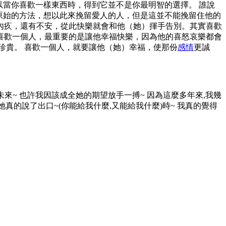
以當你喜歡一樣東西時，得到它並不是你最明智的選擇。 誰說
原始的方法，想以此來挽留愛人的人，但是這並不­能挽留住他的
疚，還有不安，從此快樂就會和他（她）­揮手告別。其實喜歡
歡一個人，最重要的是讓他幸福快­樂，因為他的喜怒哀樂都會
珍貴。 喜歡一個人，就要讓他（她）幸福，使那份
感情
更誠
未來~ 也許我因該成全她的期望放手一搏~ 因為這麼多年來,我幾
她真的說了出口~(你能給我什麼,又能給我什麼)時~ 我真的覺得