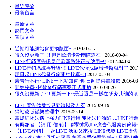
最近評論
最新留言
最新文章
熱門文章
置頂文章
近期可能網站會更換版面~
2020-05-17
很久沒更新了~!! 但是歐瑞卡斯團隊還在~
2018-09-04
LINE行銷廣告訊息代發新系統正式啟用~!!
2017-04-04
LINE行銷系統再升級~!! LINE代發找歐瑞卡斯就對了
201
即日起LINE代發行銷開始接單~!!
2017-02-03
廣告行不行~LINE一下就知道~即日起提供體驗價
2016-08
開始接單~貸款業行銷專案正式開放
2016-08-26
很久沒更新了~!! 更新一下~最近還是一樣在研究其他的
LINE廣告代發常見問題以及方案
2015-09-19
網站改版從架整理中
2015-09-14
當爆紅呸姊遇上強力LINE行銷 連呸姊也淪陷….LINE
有興趣者 【請 用 信 箱】 聯繫索取line廣告代發案例簡報~
【LINE行銷】一起LINE 活動又來摟 LINE代發 LINE廣告
5/3~5/8號 推出母親節限量 創業新手包晉級版~!! 只限活