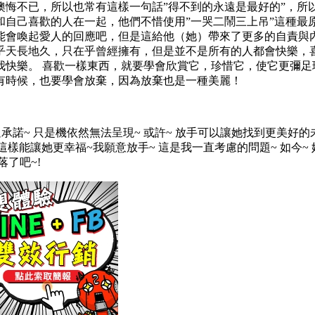
懊悔不已，所以也常有這樣一句話”得不到的永遠是最好的”，所
自己喜歡的人在一起，他們不惜使用”一哭二鬧三上吊”這種最
能會喚起愛人的回應吧，但是這給他（她）帶來了更多的自責與內
乎天長地久，只在乎曾經擁有，但是並不是所有的人都會快樂，喜
快樂。 喜歡一樣東西，就要學會欣賞它，珍惜它，使它更彌足
有時候，也要學會放棄，因為放棄也是一種美麗！
承諾~ 只是機依然無法呈現~ 或許~ 放手可以讓她找到更美好的
樣能讓她更幸福~我願意放手~ 這是我一直考慮的問題~ 如今~ 
落了吧~!