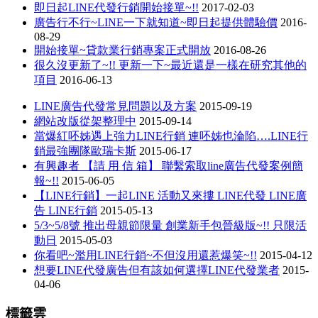
即日起LINE代發行銷開始接單~!!
2017-02-03
廣告行不行~LINE一下就知道~即日起提供體驗價
2016-
08-29
開始接單~貸款業行銷專案正式開放
2016-08-26
很久沒更新了~!! 更新一下~最近還是一樣在研究其他的
項目
2016-06-13
LINE廣告代發常見問題以及方案
2015-09-19
網站改版從架整理中
2015-09-14
當爆紅呸姊遇上強力LINE行銷 連呸姊也淪陷….LINE行
銷最強團隊歐瑞卡斯
2015-06-17
有興趣者 【請 用 信 箱】 聯繫索取line廣告代發案例簡
報~!!
2015-06-05
【LINE行銷】一起LINE 活動又來摟 LINE代發 LINE廣
告 LINE行銷
2015-05-13
5/3~5/8號 推出母親節限量 創業新手包晉級版~!! 只限活
動日
2015-05-03
你看吧~濫用LINE行銷~不但沒用還惹爆笑~!!
2015-04-12
想要LINE代發廣告但有該如何選擇LINE代發業者
2015-
04-06
標籤雲