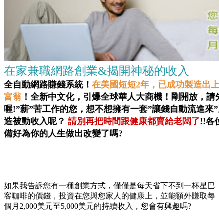
在家兼職網路創業&揭開神秘的收入
全自動網路賺錢系統！
在美國短短2年，已成功製造出
富翁
！
全新中文化，引爆全球華人大商機！剛開放，
請
喔!”薪”苦工作的您，想不想擁有一套”讓錢自動流進來
造被動收入呢？
請別再把時間跟健康都賣給老闆了
!!
各
備好為你的人生做出改變了嗎?
如果我告訴您有一種創業方式，僅僅是每天省下不到一杯星巴
客咖啡的價錢，投資在您與您家人的健康上，並能額外賺取每
個月2,000美元至5,000美元的持續收入，您會有興趣嗎?