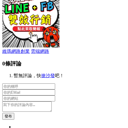
維瑪網路創業
雲端網路
0條評論
暫無評論，快
搶沙發
吧！
發布