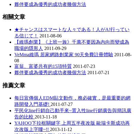
夥伴要成為優秀的成功者幾個方法
相關文章
★チャンスはスマートな人々である！人がA!行ってい
る信じて！
2011-08-06
【維瑪創業】《上班一族》千萬不要因為內向而變成為
職場的隱形人
2011-09-29
VeMma維瑪 居家網路創業家 90天免費註冊體驗
2011-08-
08
富翁、富婆共有的15項特質
2011-07-23
夥伴要成為優秀的成功者幾個方法
2011-07-21
推薦文章
每日宣傳個人EDM貼文動作，務必確實，是最重要的網
路開發入門基礎!
2011-07-27
平民化line行銷自己動手來~置入性line行銷廣告與簡訊廣
告的比較
2013-11-18
YAHOO下拉框關鍵字 上周五半夜改版 歐瑞卡斯成功再
次改版上字瞜~!!
2013-11-12