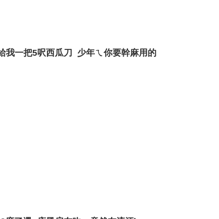
娘給我一把5呎西瓜刀 少年ㄟ你要幹麻用的