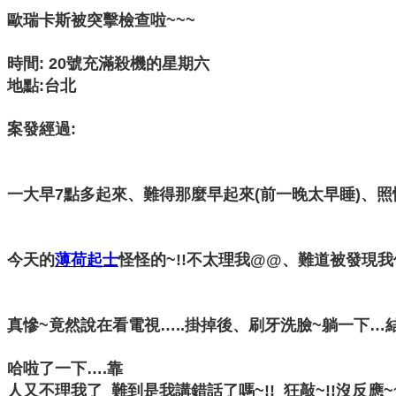
歐瑞卡斯被突擊檢查啦~~~
時間: 20號充滿殺機的星期六
地點:台北
案發經過:
一大早7點多起來、難得那麼早起來(前一晚太早睡)、
今天的
薄荷起士
怪怪的~!!不太理我@@、難道被發現我
真慘~竟然說在看電視…..掛掉後、刷牙洗臉~躺一下…結
哈啦了一下….靠
人又不理我了 難到是我講錯話了嗎~!! 狂敲~!!沒反應~~!