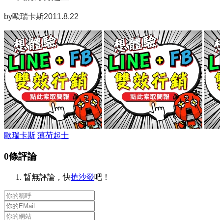
by歐瑞卡斯2011.8.22
歐瑞卡斯
薄荷起士
0條評論
暫無評論，快
搶沙發
吧！