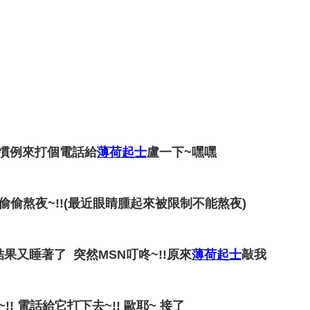
照慣例來打個電話給
薄荷起士
盧一下~嘿嘿
偷偷熬夜~!!(最近眼睛腫起來被限制不能熬夜)
果又睡著了 突然MSN叮咚~!!原來
薄荷起士
敲我
! 電話給它打下去~!! 歐耶~ 接了