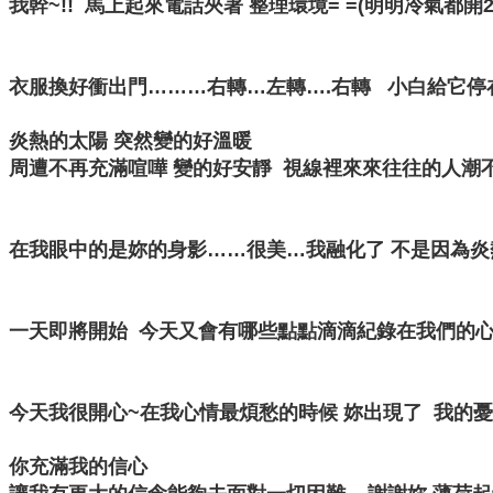
我幹~!! 馬上起來電話夾著 整理環境= =(明明冷氣都
衣服換好衝出門………右轉…左轉….右轉 小白給它停
炎熱的太陽 突然變的好溫暖
周遭不再充滿喧嘩 變的好安靜 視線裡來來往往的人潮
在我眼中的是妳的身影……很美…我融化了 不是因為炎熱
一天即將開始 今天又會有哪些點點滴滴紀錄在我們的心
今天我很開心~在我心情最煩愁的時候 妳出現了 我的憂
你充滿我的信心