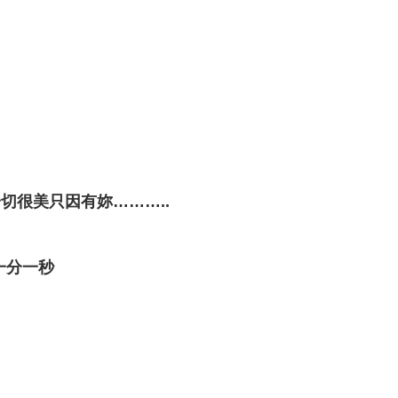
切很美只因有妳………..
一分一秒