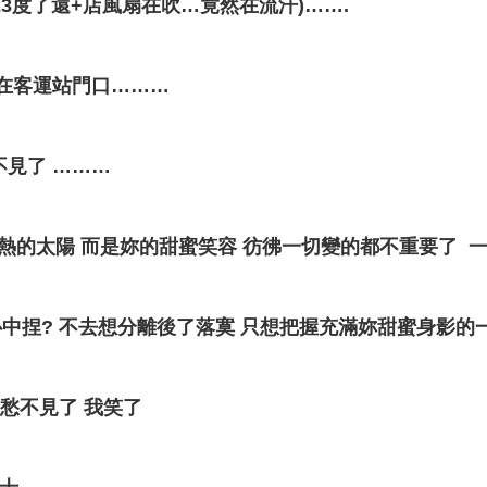
開23度了還+店風扇在吹…竟然在流汗)…….
在客運站門口………
不見了 ………
的太陽 而是妳的甜蜜笑容 彷彿一切變的都不重要了 一
中捏? 不去想分離後了落寞 只想把握充滿妳甜蜜身影的
愁不見了 我笑了