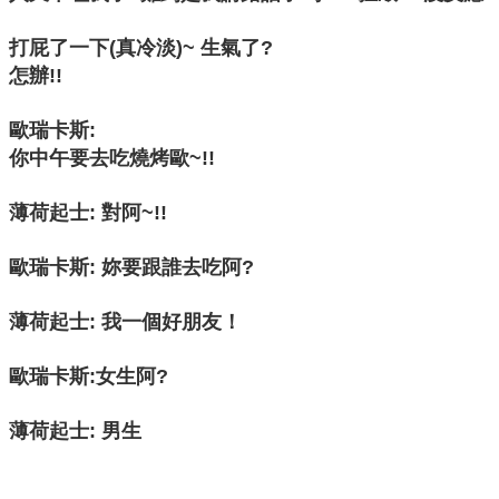
打屁了一下(真冷淡)~ 生氣了?
怎辦!!
歐瑞卡斯:
你中午要去吃燒烤歐~!!
薄荷起士: 對阿~!!
歐瑞卡斯: 妳要跟誰去吃阿?
薄荷起士:
我一個好朋友！
歐瑞卡斯:女生阿?
薄荷起士: 男生