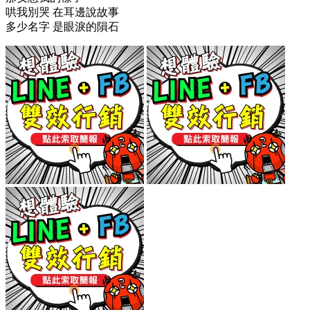
哄我別哭 在耳邊說故事
多少名字 是眼淚的隕石