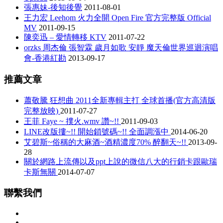
張惠妹-後知後覺
2011-08-01
王力宏 Leehom 火力全開 Open Fire 官方完整版 Official
MV
2011-09-15
陳奕迅 – 愛情轉移 KTV
2011-07-22
orzks 周杰倫 張智霖 歲月如歌 安靜 魔天倫世界巡迴演唱
會-香港紅勘
2013-09-17
推薦文章
蕭敬騰 狂想曲 2011全新專輯主打 全球首播(官方高清版
完整放映)
2011-07-27
王菲 Faye ~ 撲火.wmv 讚~!!
2011-09-03
LINE改版摟~!! 開始鎖號碼~!! 全面調漲中
2014-06-20
艾碧斯~俗稱的大麻酒~酒精濃度70% 醉翻天~!!
2013-09-
28
關於網路上流傳以及ppt上說的微信八大的行銷卡跟歐瑞
卡斯無關
2014-07-07
聯繫我們