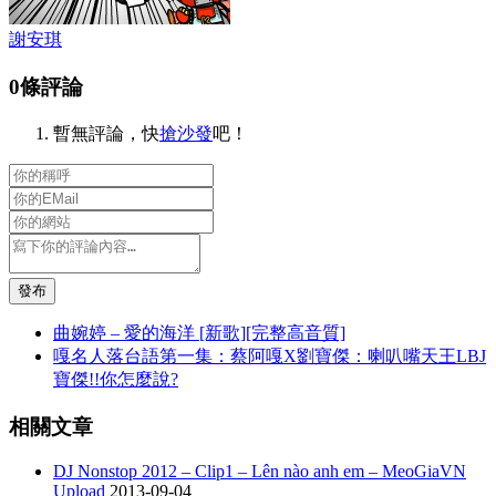
謝安琪
0條評論
暫無評論，快
搶沙發
吧！
發布
曲婉婷 – 愛的海洋 [新歌][完整高音質]
嘎名人落台語第一集：蔡阿嘎X劉寶傑：喇叭嘴天王LBJ
寶傑!!你怎麼說?
相關文章
DJ Nonstop 2012 – Clip1 – Lên nào anh em – MeoGiaVN
Upload
2013-09-04