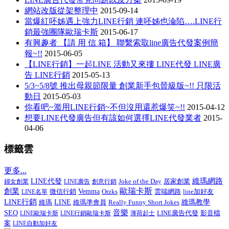
網站改版從架整理中
2015-09-14
當爆紅呸姊遇上強力LINE行銷 連呸姊也淪陷….LINE行
銷最強團隊歐瑞卡斯
2015-06-17
有興趣者 【請 用 信 箱】 聯繫索取line廣告代發案例簡
報~!!
2015-06-05
【LINE行銷】一起LINE 活動又來摟 LINE代發 LINE廣
告 LINE行銷
2015-05-13
5/3~5/8號 推出母親節限量 創業新手包晉級版~!! 只限活
動日
2015-05-03
你看吧~濫用LINE行銷~不但沒用還惹爆笑~!!
2015-04-12
想要LINE代發廣告但有該如何選擇LINE代發業者
2015-
04-06
標籤雲
更多...
維瑪網路
LINE代發
Joke of the Day
居家創業
婦女創業
LINE廣告
創意行銷
歐瑞卡斯
創業
微信行銷
Vemma
line加好友
LINE名單
Orzks
雲端網路
LINE行銷
LINE
維瑪準會員
Really Funny Short Jokes
維瑪教學
維瑪
音樂
SEO
LINE廣告代發
影音檔
LINE歐瑞卡斯
LINE行銷歐瑞卡斯
薄荷起士
案
LINE自動加好友