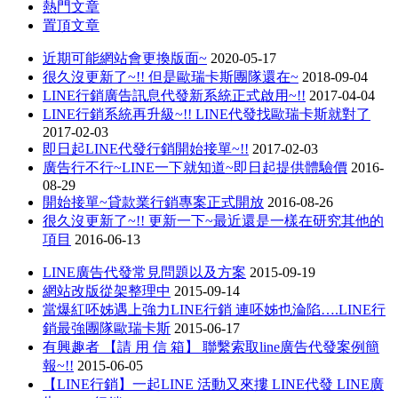
熱門文章
置頂文章
近期可能網站會更換版面~
2020-05-17
很久沒更新了~!! 但是歐瑞卡斯團隊還在~
2018-09-04
LINE行銷廣告訊息代發新系統正式啟用~!!
2017-04-04
LINE行銷系統再升級~!! LINE代發找歐瑞卡斯就對了
2017-02-03
即日起LINE代發行銷開始接單~!!
2017-02-03
廣告行不行~LINE一下就知道~即日起提供體驗價
2016-
08-29
開始接單~貸款業行銷專案正式開放
2016-08-26
很久沒更新了~!! 更新一下~最近還是一樣在研究其他的
項目
2016-06-13
LINE廣告代發常見問題以及方案
2015-09-19
網站改版從架整理中
2015-09-14
當爆紅呸姊遇上強力LINE行銷 連呸姊也淪陷….LINE行
銷最強團隊歐瑞卡斯
2015-06-17
有興趣者 【請 用 信 箱】 聯繫索取line廣告代發案例簡
報~!!
2015-06-05
【LINE行銷】一起LINE 活動又來摟 LINE代發 LINE廣