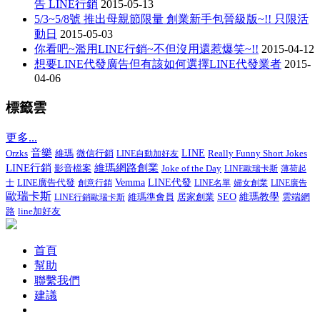
告 LINE行銷
2015-05-13
5/3~5/8號 推出母親節限量 創業新手包晉級版~!! 只限活
動日
2015-05-03
你看吧~濫用LINE行銷~不但沒用還惹爆笑~!!
2015-04-12
想要LINE代發廣告但有該如何選擇LINE代發業者
2015-
04-06
標籤雲
更多...
音樂
微信行銷
LINE
Really Funny Short Jokes
Orzks
維瑪
LINE自動加好友
LINE行銷
維瑪網路創業
影音檔案
Joke of the Day
LINE歐瑞卡斯
薄荷起
LINE廣告代發
Vemma
LINE代發
士
創意行銷
LINE名單
婦女創業
LINE廣告
歐瑞卡斯
維瑪準會員
居家創業
SEO
維瑪教學
LINE行銷歐瑞卡斯
雲端網
line加好友
路
首頁
幫助
聯繫我們
建議