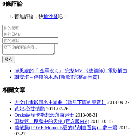
0條評論
暫無評論，快
搶沙發
吧！
發布
膨風嫂的『 金罵沒ㄤ』 完整MV 《總舖師》電影插曲
謝安琪 – 停轉的木馬 [新歌][完整高音質]
相關文章
方文山電影同名主題曲【聽見下雨的聲音】
2013-09-27
黃妃-心甘情願
2011-07-26
Orzks歐瑞卡斯想念薄荷起士
2013-08-31
田馥甄 – 魔鬼中的天使 (官方版MV)
2011-10-15
蕭敬騰(LOVE Moments愛的時刻自選集) – 夢一場
2011-
07-27