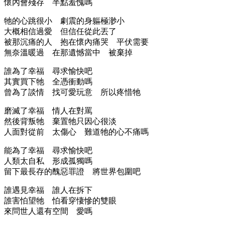
懷內會殘存 半點羞愧嗎
牠的心跳很小 劇震的身軀極渺小
大概相信過愛 但信任從此丟了
被那沉痛的人 抱在懷內痛哭 平伏需要
無奈溫暖過 在那遺憾當中 被棄掉
誰為了幸福 尋求愉快吧
其實買下牠 全憑衝動嗎
曾為了談情 找可愛玩意 所以疼惜牠
磨滅了幸福 情人在對罵
然後背叛牠 棄置牠只因心很淡
人面對從前 太傷心 難道牠的心不痛嗎
能為了幸福 尋求愉快吧
人類太自私 形成孤獨嗎
留下最長存的醜惡罪證 將世界包圍吧
誰遇見幸福 誰人在拆下
誰害怕望牠 怕看穿悽慘的雙眼
來問世人還有空間 愛嗎