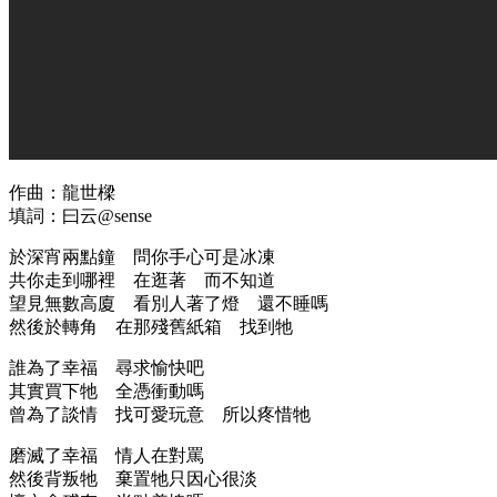
作曲：龍世樑
填詞：曰云@sense
於深宵兩點鐘 問你手心可是冰凍
共你走到哪裡 在逛著 而不知道
望見無數高廈 看別人著了燈 還不睡嗎
然後於轉角 在那殘舊紙箱 找到牠
誰為了幸福 尋求愉快吧
其實買下牠 全憑衝動嗎
曾為了談情 找可愛玩意 所以疼惜牠
磨滅了幸福 情人在對罵
然後背叛牠 棄置牠只因心很淡