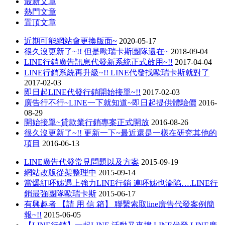
最新文章
熱門文章
置頂文章
近期可能網站會更換版面~
2020-05-17
很久沒更新了~!! 但是歐瑞卡斯團隊還在~
2018-09-04
LINE行銷廣告訊息代發新系統正式啟用~!!
2017-04-04
LINE行銷系統再升級~!! LINE代發找歐瑞卡斯就對了
2017-02-03
即日起LINE代發行銷開始接單~!!
2017-02-03
廣告行不行~LINE一下就知道~即日起提供體驗價
2016-
08-29
開始接單~貸款業行銷專案正式開放
2016-08-26
很久沒更新了~!! 更新一下~最近還是一樣在研究其他的
項目
2016-06-13
LINE廣告代發常見問題以及方案
2015-09-19
網站改版從架整理中
2015-09-14
當爆紅呸姊遇上強力LINE行銷 連呸姊也淪陷….LINE行
銷最強團隊歐瑞卡斯
2015-06-17
有興趣者 【請 用 信 箱】 聯繫索取line廣告代發案例簡
報~!!
2015-06-05