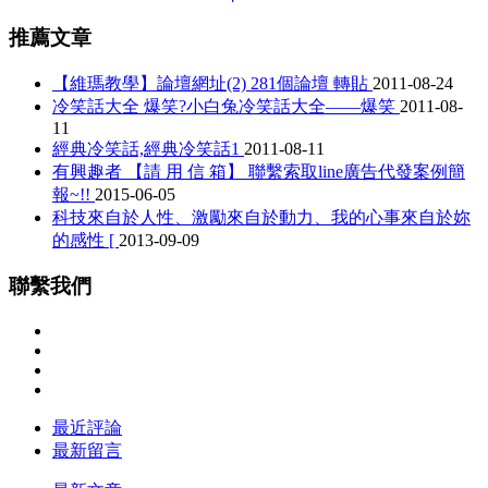
推薦文章
【維瑪教學】論壇網址(2) 281個論壇 轉貼
2011-08-24
冷笑話大全 爆笑?小白兔冷笑話大全——爆笑
2011-08-
11
經典冷笑話,經典冷笑話1
2011-08-11
有興趣者 【請 用 信 箱】 聯繫索取line廣告代發案例簡
報~!!
2015-06-05
科技來自於人性、激勵來自於動力、我的心事來自於妳
的感性 [
2013-09-09
聯繫我們
最近評論
最新留言