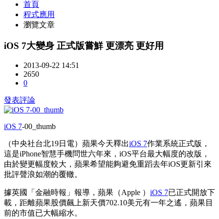
首頁
程式應用
瀏覽文章
iOS 7大變身 正式版嘗鮮 更漂亮 更好用
2013-09-22 14:51
2650
0
發表評論
iOS 7
-00_thumb
（中央社台北19日電）蘋果今天釋出
iOS 7
作業系統正式版，
這是iPhone智慧手機問世六年來，iOS平台最大幅度的改版，
由於變更幅度較大，蘋果希望能夠避免重蹈去年iOS更新引來
批評聲浪如潮的覆轍。
據英國「金融時報」報導，蘋果（Apple ）
iOS 7
已正式開放下
載，距離蘋果股價飆上新天價702.10美元有一年之遙，蘋果目
前的市值已大幅縮水。