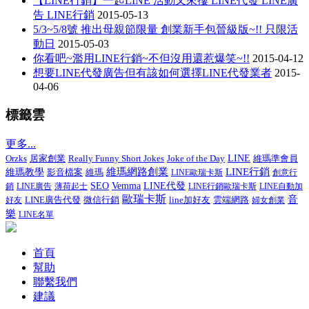
【LINE行銷】一起LINE 活動又來摟 LINE代發 LINE廣
告 LINE行銷
2015-05-13
5/3~5/8號 推出母親節限量 創業新手包晉級版~!! 只限活
動日
2015-05-03
你看吧~濫用LINE行銷~不但沒用還惹爆笑~!!
2015-04-12
想要LINE代發廣告但有該如何選擇LINE代發業者
2015-
04-06
標籤雲
更多...
居家創業
Really Funny Short Jokes
Joke of the Day
LINE
維瑪準會員
Orzks
LINE行銷
維瑪網路創業
維瑪教學
影音檔案
維瑪
LINE歐瑞卡斯
創意行
SEO
Vemma
LINE代發
銷
LINE廣告
薄荷起士
LINE行銷歐瑞卡斯
LINE自動加
歐瑞卡斯
音
LINE廣告代發
微信行銷
line加好友
好友
雲端網路
婦女創業
樂
LINE名單
首頁
幫助
聯繫我們
建議