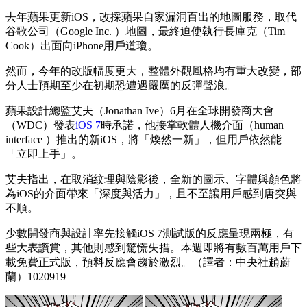
去年蘋果更新iOS，改採蘋果自家漏洞百出的地圖服務，取代
谷歌公司（Google Inc. ）地圖，最終迫使執行長庫克（Tim
Cook）出面向iPhone用戶道瓊。
然而，今年的改版幅度更大，整體外觀風格均有重大改變，部
分人士預期至少在初期恐遭遇嚴厲的反彈聲浪。
蘋果設計總監艾夫（Jonathan Ive）6月在全球開發商大會
（WDC）發表
iOS 7
時承諾，他接掌軟體人機介面（human
interface ）推出的新iOS，將「煥然一新」，但用戶依然能
「立即上手」。
艾夫指出，在取消紋理與陰影後，全新的圖示、字體與顏色將
為iOS的介面帶來「深度與活力」，且不至讓用戶感到唐突與
不順。
少數開發商與設計率先接觸iOS 7測試版的反應呈現兩極，有
些大表讚賞，其他則感到驚慌失措。本週即將有數百萬用戶下
載免費正式版，預料反應會趨於激烈。（譯者：中央社趙蔚
蘭）1020919