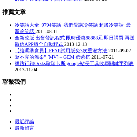
推薦文章
冷笑話大全_9794笑話_我們愛講冷笑話 超級冷笑話_最
新冷笑話
2011-08-11
全新改版 出售發訊程式 限時優惠88888元 即日購買 再送
微信APP版全自動程式
2013-12-13
【維瑪準會員】FFAP試用版免3次重灌方法
2011-09-02
寫不完的溫柔” [MV] – GEM 鄧紫棋
2011-07-21
網路行銷Orzks歐瑞卡斯 google站長工具收尋關鍵字列表
2013-11-04
聯繫我們
最近評論
最新留言