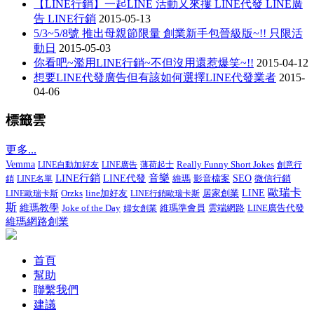
【LINE行銷】一起LINE 活動又來摟 LINE代發 LINE廣
告 LINE行銷
2015-05-13
5/3~5/8號 推出母親節限量 創業新手包晉級版~!! 只限活
動日
2015-05-03
你看吧~濫用LINE行銷~不但沒用還惹爆笑~!!
2015-04-12
想要LINE代發廣告但有該如何選擇LINE代發業者
2015-
04-06
標籤雲
更多...
Vemma
Really Funny Short Jokes
LINE自動加好友
LINE廣告
薄荷起士
創意行
LINE行銷
音樂
LINE代發
影音檔案
SEO
微信行銷
銷
LINE名單
維瑪
歐瑞卡
line加好友
居家創業
LINE
LINE歐瑞卡斯
Orzks
LINE行銷歐瑞卡斯
斯
維瑪教學
Joke of the Day
維瑪準會員
LINE廣告代發
婦女創業
雲端網路
維瑪網路創業
首頁
幫助
聯繫我們
建議