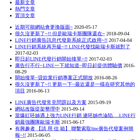
最新文章
熱門文章
置頂文章
近期可能網站會更換版面~
2020-05-17
很久沒更新了~!! 但是歐瑞卡斯團隊還在~
2018-09-04
LINE行銷廣告訊息代發新系統正式啟用~!!
2017-04-04
LINE行銷系統再升級~!! LINE代發找歐瑞卡斯就對了
2017-02-03
即日起LINE代發行銷開始接單~!!
2017-02-03
廣告行不行~LINE一下就知道~即日起提供體驗價
2016-
08-29
開始接單~貸款業行銷專案正式開放
2016-08-26
很久沒更新了~!! 更新一下~最近還是一樣在研究其他的
項目
2016-06-13
LINE廣告代發常見問題以及方案
2015-09-19
網站改版從架整理中
2015-09-14
當爆紅呸姊遇上強力LINE行銷 連呸姊也淪陷….LINE行
銷最強團隊歐瑞卡斯
2015-06-17
有興趣者 【請 用 信 箱】 聯繫索取line廣告代發案例簡
報~!!
2015-06-05