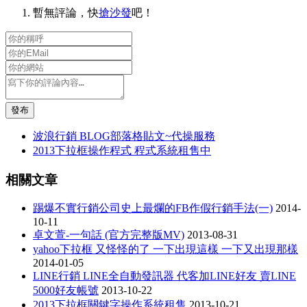
暫無評論，快
搶沙發
吧！
發布
波浪行銷 BLOG部落格貼文~代操服務
2013下拉框操作程式 程式系統租售中
相關文章
踢爆不實行銷公司史上最爛的FB作假行銷手法(一)
2014-
10-11
卓文萱-一句話 (官方完整版MV)
2013-08-31
yahoo下拉框 又怪怪的了 一下出現這樣 一下又出現那樣
2014-01-05
LINE行銷 LINE全自動發訊器 代客加LINE好友 賣LINE
5000好友帳號
2013-10-22
2013下拉框關鍵字操作系統租售
2013-10-21