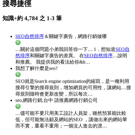
搜尋捷徑
知識+約 4,784 之 1-3 筆
SEO自然排序
＆關鍵字廣告，網路行銷做哪
…關於這個問題小弟我回答你一下… 1．想知道
SEO自
然排序
和關鍵字廣告的差異。 在
SEO自然排序
…說明
和推薦。 我提供我的看法給你&h…
我想了解什麼是seo?
SEO就是Search engine optimization的縮寫，是一種利用
搜尋引擎的搜尋規則，增加網頁的可用性，讓網站…搜
尋規則隨時會更新改變，所以每次…
seo,網路行銷,台中 請推薦網路行銷公司
…儘可能不要只用美工設計人員架，雖然預算能比較
低，但可能無法顧及網站的SEO ，讓做出來的網站華
而不實，重看不重用；一個沒人進去的漂…