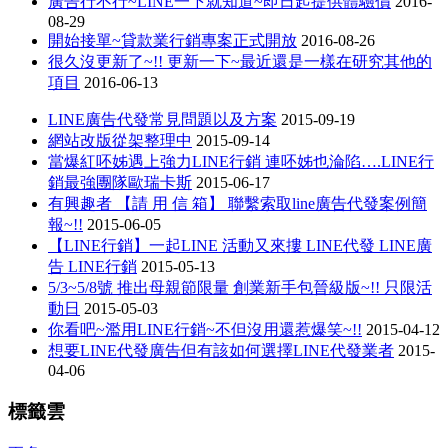
廣告行不行~LINE一下就知道~即日起提供體驗價
2016-
08-29
開始接單~貸款業行銷專案正式開放
2016-08-26
很久沒更新了~!! 更新一下~最近還是一樣在研究其他的
項目
2016-06-13
LINE廣告代發常見問題以及方案
2015-09-19
網站改版從架整理中
2015-09-14
當爆紅呸姊遇上強力LINE行銷 連呸姊也淪陷….LINE行
銷最強團隊歐瑞卡斯
2015-06-17
有興趣者 【請 用 信 箱】 聯繫索取line廣告代發案例簡
報~!!
2015-06-05
【LINE行銷】一起LINE 活動又來摟 LINE代發 LINE廣
告 LINE行銷
2015-05-13
5/3~5/8號 推出母親節限量 創業新手包晉級版~!! 只限活
動日
2015-05-03
你看吧~濫用LINE行銷~不但沒用還惹爆笑~!!
2015-04-12
想要LINE代發廣告但有該如何選擇LINE代發業者
2015-
04-06
標籤雲