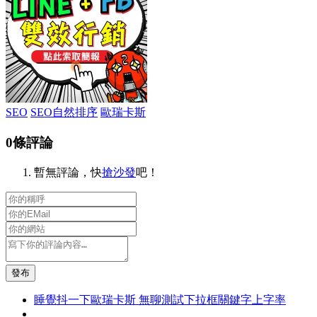
SEO
SEO自然排序
歐瑞卡斯
0條評論
暫無評論，快
搶沙發
吧！
發布
睡覺抖一下歐瑞卡斯 無聊測試下拉框關鍵字上字率