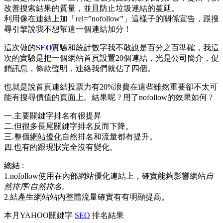
改善搜索結果的質量，並且防止垃圾連結的蔓延。
利用像在連結上加「rel=”nofollow”」這樣子的關係宣告，跟搜
尋引擎說我不想幫這一個連結加分！
這次做的
SEO
實驗和統計數字我不敢說是百分之百準確，我這
次的實驗是把一個網站首頁設置20個連結，光是公司簡介，促
銷訊息，條款聲明，連絡我們就佔了四個。
也就是說首頁連結投票力有20%浪費在這些雖然重要卻不太可
能有搜尋價值的頁面上。結果呢 ? 用了nofollow的效果如何 ?
一.主要關鍵字排名有很提昇
二.但很多長尾關鍵字排名反而下降。
三.整個
網站優化
自然排名和流量都有提升。
四.也有的跟現狀完全沒​​有變化。
總結 :
1.nofollow使用在內部網站優化連結上，確實能夠影響網站
自
然排序
/
自然排名
。
2.結產生網站站內整體流量確實有有明顯提高。
本月YAHOO關鍵字
SEO
排名結果