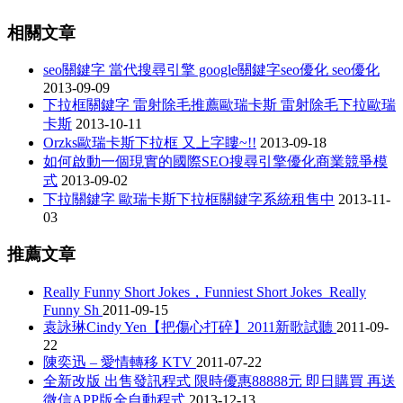
相關文章
seo關鍵字 當代搜尋引擎 google關鍵字seo優化 seo優化
2013-09-09
下拉框關鍵字 雷射除毛推薦歐瑞卡斯 雷射除毛下拉歐瑞
卡斯
2013-10-11
Orzks歐瑞卡斯下拉框 又上字瞜~!!
2013-09-18
如何啟動一個現實的國際SEO搜尋引擎優化商業競爭模
式
2013-09-02
下拉關鍵字 歐瑞卡斯下拉框關鍵字系統租售中
2013-11-
03
推薦文章
Really Funny Short Jokes，Funniest Short Jokes_Really
Funny Sh
2011-09-15
袁詠琳Cindy Yen【把傷心打碎】2011新歌試聽
2011-09-
22
陳奕迅 – 愛情轉移 KTV
2011-07-22
全新改版 出售發訊程式 限時優惠88888元 即日購買 再送
微信APP版全自動程式
2013-12-13