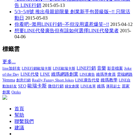
告 LINE行銷
2015-05-13
5/3~5/8號 推出母親節限量 創業新手包晉級版~!! 只限活
動日
2015-05-03
你看吧~濫用LINE行銷~不但沒用還惹爆笑~!!
2015-04-12
想要LINE代發廣告但有該如何選擇LINE代發業者
2015-
04-06
標籤雲
更多...
LINE行銷
音樂
line加好友
影音檔案
Joke
LINE行銷歐瑞卡斯
LINE歐瑞卡斯
維瑪網路創業
of the Day
LINE代發
LINE
維瑪準會員
LINE廣告
雲端網路
Vemma
Really Funny Short Jokes
LINE廣告代發
維瑪教學
創意行銷
LINE自
歐瑞卡斯
SEO
微信行銷
居家
動加好友
婦女創業
LINE名單
維瑪
薄荷起士
創業
Orzks
首頁
幫助
聯繫我們
建議