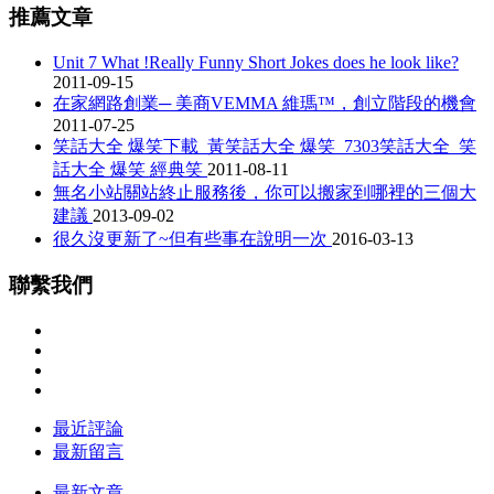
推薦文章
Unit 7 What !Really Funny Short Jokes does he look like?
2011-09-15
在家網路創業─ 美商VEMMA 維瑪™，創立階段的機會
2011-07-25
笑話大全 爆笑下載_黃笑話大全 爆笑_7303笑話大全_笑
話大全 爆笑 經典笑
2011-08-11
無名小站關站終止服務後，你可以搬家到哪裡的三個大
建議
2013-09-02
很久沒更新了~但有些事在說明一次
2016-03-13
聯繫我們
最近評論
最新留言
最新文章