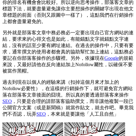
你的排名有機會會比較好。所以逆向思考操作，部落客文章的
標題下法，就要盡量避免讓你主要想操作的關鍵字出現在他文
章標題的前面（否則又跟圖中一樣了），這點我們在行銷操作
上都會盡量避免的。
另外就是部落客文章中務必務必一定要出現自己官方網站的連
結，要求來的心得文也是如此，有能錨點文字就錨點文字連
結，沒有的話至少要有網址連結。在過去的操作中，只要有要
求，通常撰文的使用者都會真的協助幫忙加上連結，這點務必
要記在你部落客操作的步驟裡。另外，依據現在
Google
的規範
來說，又最好請他在反向連結加上Nofollow屬性，以確保不要
被當作黑帽。
過去到現在以個人的經驗來講（扣掉這個月來才加上的
Nofollow必要性），在這樣的行銷操作下，就可避免官方網站
落在部落客文章後面的囧境。所以真的要透過部落客來操作
SEO
，只要是合理的請部落客協助撰文，而非讓他複製一段已
公開官方文案（或是新聞稿）就當作貼文，就去作吧。畢竟我
們不否認，玩弄
SEO
，本來就是要讓他「人工且自然」