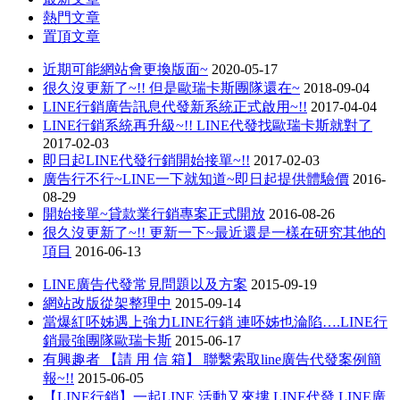
熱門文章
置頂文章
近期可能網站會更換版面~
2020-05-17
很久沒更新了~!! 但是歐瑞卡斯團隊還在~
2018-09-04
LINE行銷廣告訊息代發新系統正式啟用~!!
2017-04-04
LINE行銷系統再升級~!! LINE代發找歐瑞卡斯就對了
2017-02-03
即日起LINE代發行銷開始接單~!!
2017-02-03
廣告行不行~LINE一下就知道~即日起提供體驗價
2016-
08-29
開始接單~貸款業行銷專案正式開放
2016-08-26
很久沒更新了~!! 更新一下~最近還是一樣在研究其他的
項目
2016-06-13
LINE廣告代發常見問題以及方案
2015-09-19
網站改版從架整理中
2015-09-14
當爆紅呸姊遇上強力LINE行銷 連呸姊也淪陷….LINE行
銷最強團隊歐瑞卡斯
2015-06-17
有興趣者 【請 用 信 箱】 聯繫索取line廣告代發案例簡
報~!!
2015-06-05
【LINE行銷】一起LINE 活動又來摟 LINE代發 LINE廣