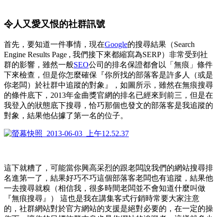
令人又愛又恨的社群訊號
首先，要知道一件事情，現在
Google
的搜尋結果（Search
Engine Results Page , 我們接下來都縮寫為SERP）非常受到社
群的影響，雖然一般
SEO
公司的排名保證都會以「無痕」條件
下來檢查，但是你怎麼確保『你所找的部落客是許多人（或是
你老闆）於社群中追蹤的對象』，如圖所示，雖然在無痕搜尋
的條件底下，2013年金曲獎官網的排名已經來到前三，但是在
我登入的狀態底下搜尋，恰巧那個也發文的部落客是我追蹤的
對象，結果他佔據了第一名的位子。
這下就糟了，可能當你興高采烈的跟老闆說我們的網站搜尋排
名進第一了，結果好巧不巧這個部落客老闆也有追蹤，結果他
一去搜尋就糗（相信我，很多時間老闆並不會知道什麼叫做
『無痕搜尋』） 這也是我在講集客式行銷時常要大家注意
的，社群網站對於官方網站的支援是絕對必要的，在一定的操