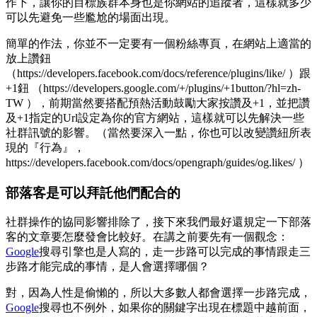
作下，讓你的目標族群本身也是你網站的追蹤者，這樣就多少
可以先避免一些尷尬的場面出現。
簡單的作法，你並不一定要有一個粉絲專頁，在網站上適當的
放上讚鈕
（https://developers.facebook.com/docs/reference/plugins/like/ ）跟
+1鈕 （https://developers.google.com/+/plugins/+1button/?hl=zh-
TW ），前期當然要搭配預熱活動鼓勵大家按讚及+1，並把讚
及+1指定的Url設定為你的官方網站，這樣就可以先解決一些
社群訊號的影響。（當然要深入一點，你也可以改變讚紐所表
現的『行為』，
https://developers.facebook.com/docs/opengraph/guides/og.likes/ ）
部落客是可以拜託他們配合的
社群操作的協同影響排除了，接下來我們最好還規定一下部落
客的文章要怎麼發會比較好。在講之前要先有一個觀念：
Google
搜尋引擎也是人寫的，走一步路可以完成的事情跟走三
步路才能完成的事情，是人會選擇哪個？
對，因為人性是偷懶的，所以大多數人都會選擇一步路完成，
Google
搜尋也不例外，如果你的關鍵字出現在標題中越前面，