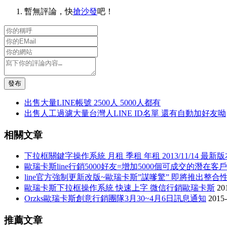
暫無評論，快
搶沙發
吧！
發布
出售大量LINE帳號 2500人 5000人都有
出售人工過濾大量台灣人LINE ID名單 還有自動加好友呦
相關文章
下拉框關鍵字操作系統 月租 季租 年租 2013/11/14 最新
歐瑞卡斯line行銷5000好友=增加5000個可成交的潛在客戶
line官方強制更新改版~歐瑞卡斯”謀嗲驚” 即將推出整
歐瑞卡斯下拉框操作系統 快速上字 微信行銷歐瑞卡斯
20
Orzks歐瑞卡斯創意行銷團隊3月30~4月6日訊息通知
2015-
推薦文章