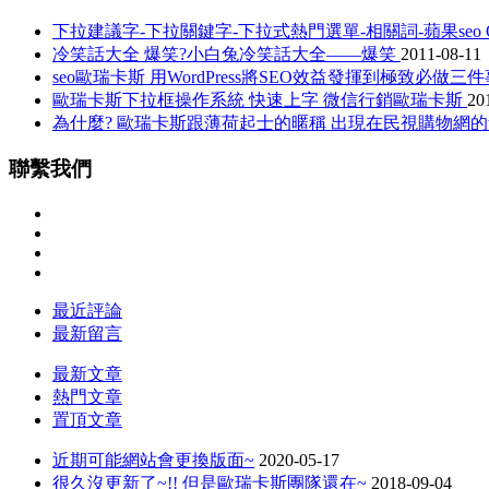
下拉建議字-下拉關鍵字-下拉式熱門選單-相關詞-蘋果seo O
冷笑話大全 爆笑?小白兔冷笑話大全——爆笑
2011-08-11
seo歐瑞卡斯 用WordPress將SEO效益發揮到極致必做三
歐瑞卡斯下拉框操作系統 快速上字 微信行銷歐瑞卡斯
20
為什麼? 歐瑞卡斯跟薄荷起士的暱稱 出現在民視購物網的tit
聯繫我們
最近評論
最新留言
最新文章
熱門文章
置頂文章
近期可能網站會更換版面~
2020-05-17
很久沒更新了~!! 但是歐瑞卡斯團隊還在~
2018-09-04