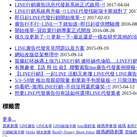
LINE行銷廣告訊息代發新系統正式啟用~!!
2017-04-04
LINE行銷系統再升級~!! LINE代發找歐瑞卡斯就對了
201
即日起LINE代發行銷開始接單~!!
2017-02-03
廣告行不行~LINE一下就知道~即日起提供體驗價
2016-08
開始接單~貸款業行銷專案正式開放
2016-08-26
很久沒更新了~!! 更新一下~最近還是一樣在研究其他的
LINE廣告代發常見問題以及方案
2015-09-19
網站改版從架整理中
2015-09-14
當爆紅呸姊遇上強力LINE行銷 連呸姊也淪陷….LINE
有興趣者 【請 用 信 箱】 聯繫索取line廣告代發案例簡報~
【LINE行銷】一起LINE 活動又來摟 LINE代發 LINE廣告
5/3~5/8號 推出母親節限量 創業新手包晉級版~!! 只限活
你看吧~濫用LINE行銷~不但沒用還惹爆笑~!!
2015-04-12
想要LINE代發廣告但有該如何選擇LINE代發業者
2015-0
標籤雲
更多...
居家創業
line加好友
維瑪準會員
LINE廣告
LINE名單
LINE歐瑞卡斯
維瑪
創意
維瑪網路創業
Really Funny Short Jokes
行銷歐瑞卡斯
Orzks
婦女創業
雲端網