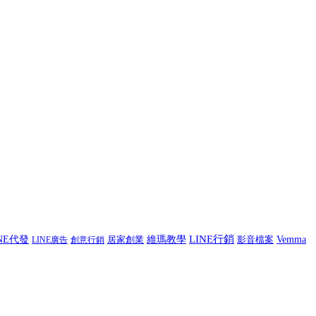
LINE行銷
INE代發
居家創業
維瑪教學
影音檔案
Vemma
LINE廣告
創意行銷