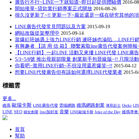
廣告行不行~LINE一下就知道~即日起提供體驗價
2016-08
開始接單~貸款業行銷專案正式開放
2016-08-26
很久沒更新了~!! 更新一下~最近還是一樣在研究其他的
LINE廣告代發常見問題以及方案
2015-09-19
網站改版從架整理中
2015-09-14
當爆紅呸姊遇上強力LINE行銷 連呸姊也淪陷….LINE
有興趣者 【請 用 信 箱】 聯繫索取line廣告代發案例簡報~
【LINE行銷】一起LINE 活動又來摟 LINE代發 LINE廣告
5/3~5/8號 推出母親節限量 創業新手包晉級版~!! 只限活
你看吧~濫用LINE行銷~不但沒用還惹爆笑~!!
2015-04-12
想要LINE代發廣告但有該如何選擇LINE代發業者
2015-0
標籤雲
更多...
歐瑞卡斯
維瑪網路創業
LINE廣告代發
維瑪
雲端網路
薄荷起士
Orzks
LI
音樂
LINE
SEO
line加好友
Joke of the Day
維瑪準會
婦女創業
LINE歐瑞卡斯
首頁
幫助