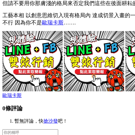
但請不要用你那膚淺的格局來否定我們這些在後面耕耘
工藝本相 以創意思維切入現有格局內 達成切景入畫的一
不行 因為你不是
歐瑞卡斯
…….
歐瑞卡斯
0條評論
暫無評論，快
搶沙發
吧！