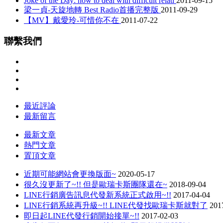
Joke of the Day: how to deal with difficult relati
2011-09-15
梁一貞-天旋地轉 Best Radio首播完整版
2011-09-29
【MV】戴愛玲-可惜你不在
2011-07-22
聯繫我們
最近評論
最新留言
最新文章
熱門文章
置頂文章
近期可能網站會更換版面~
2020-05-17
很久沒更新了~!! 但是歐瑞卡斯團隊還在~
2018-09-04
LINE行銷廣告訊息代發新系統正式啟用~!!
2017-04-04
LINE行銷系統再升級~!! LINE代發找歐瑞卡斯就對了
201
即日起LINE代發行銷開始接單~!!
2017-02-03