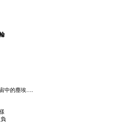
輪
宙中的塵埃….
樣
欺負