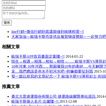
發布
line行銷+微信行銷到底還能做到啥咪程度~!!
大家加油～歐瑞卡斯也提供反服貿物資贊助～一起努力吧
相關文章
歐瑞卡斯APP首頁畫面定案瞜~!!
2014-01-22
陌生→相遇→相識→相知→相惜→….. 歐瑞卡斯VS薄荷起
10年河東 10年河西….. 那困擾我10年的牽絆….今天解開
哀…我們應該是井水不犯河水吧~幹嘛都要扯到我
2015-1
發一篇以前寫的文章紀念一下 歐瑞卡斯VS薄荷起士 街頭
推薦文章
臺北大眾捷運股份有限公司 捷運路線圖暨車站資訊
2014-
歐瑞卡斯個人名片 出爐瞜~!!
2013-12-08