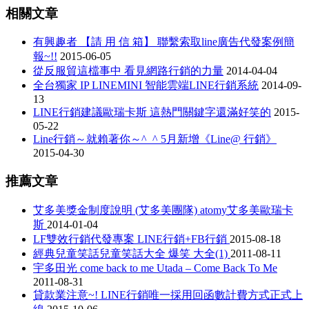
相關文章
有興趣者 【請 用 信 箱】 聯繫索取line廣告代發案例簡
報~!!
2015-06-05
從反服貿這檔事中 看見網路行銷的力量
2014-04-04
全台獨家 IP LINEMINI 智能雲端LINE行銷系統
2014-09-
13
LINE行銷建議歐瑞卡斯 這熱門關鍵字還滿好笑的
2015-
05-22
Line行銷～就賴著你～^_^ 5月新增《Line@ 行銷》
2015-04-30
推薦文章
艾多美獎金制度說明 (艾多美團隊) atomy艾多美歐瑞卡
斯
2014-01-04
LF雙效行銷代發專案 LINE行銷+FB行銷
2015-08-18
經典兒童笑話兒童笑話大全 爆笑 大全(1)
2011-08-11
宇多田光 come back to me Utada – Come Back To Me
2011-08-31
貸款業注意~! LINE行銷唯一採用回函數計費方式正式上