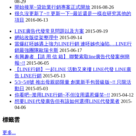
08-29
開始接單~貸款業行銷專案正式開放
2016-08-26
很久沒更新了~!! 更新一下~最近還是一樣在研究其他的
項目
2016-06-13
LINE廣告代發常見問題以及方案
2015-09-19
網站改版從架整理中
2015-09-14
當爆紅呸姊遇上強力LINE行銷 連呸姊也淪陷….LINE行
銷最強團隊歐瑞卡斯
2015-06-17
有興趣者 【請 用 信 箱】 聯繫索取line廣告代發案例簡
報~!!
2015-06-05
【LINE行銷】一起LINE 活動又來摟 LINE代發 LINE廣
告 LINE行銷
2015-05-13
5/3~5/8號 推出母親節限量 創業新手包晉級版~!! 只限活
動日
2015-05-03
你看吧~濫用LINE行銷~不但沒用還惹爆笑~!!
2015-04-12
想要LINE代發廣告但有該如何選擇LINE代發業者
2015-
04-06
標籤雲
更多...