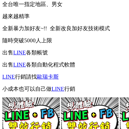
全台唯一指定地區、男女
越來越精準
全新暴力加好友~!! 全新改良加好友技術模式
隨時突破5000人上限
出售
LINE
各類帳號
出售
LINE
各類自動化程式軟體
LINE
行銷請找
歐瑞卡斯
小成本也可以自己做
LINE
行銷