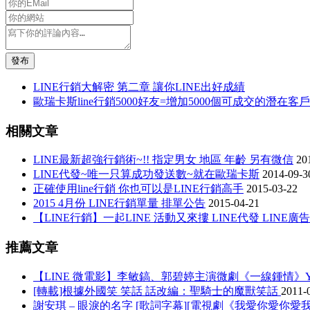
發布
LINE行銷大解密 第二章 讓你LINE出好成績
歐瑞卡斯line行銷5000好友=增加5000個可成交的潛在客戶
相關文章
LINE最新超強行銷術~!! 指定男女 地區 年齡 另有微信
20
LINE代發~唯一只算成功發送數~就在歐瑞卡斯
2014-09-3
正確使用line行銷 你也可以是LINE行銷高手
2015-03-22
2015 4月份 LINE行銷單量 排單公告
2015-04-21
【LINE行銷】一起LINE 活動又來摟 LINE代發 LINE廣告
推薦文章
【LINE 微電影】李敏鎬、郭碧婷主演微劇《一線鍾情》YouT
[轉載]根據外國笑 笑話 話改編：聖騎士的魔獸笑話
2011-
謝安琪 – 眼淚的名字 [歌詞字幕][電視劇《我愛你愛你愛