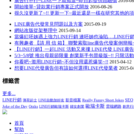
廣告行不行~LINE一下就知道~即日起提供體驗價
2016-08
開始接單~貸款業行銷專案正式開放
2016-08-26
很久沒更新了~!! 更新一下~最近還是一樣在研究其他的
LINE廣告代發常見問題以及方案
2015-09-19
網站改版從架整理中
2015-09-14
當爆紅呸姊遇上強力LINE行銷 連呸姊也淪陷….LINE
有興趣者 【請 用 信 箱】 聯繫索取line廣告代發案例簡報~
【LINE行銷】一起LINE 活動又來摟 LINE代發 LINE廣告
5/3~5/8號 推出母親節限量 創業新手包晉級版~!! 只限活
你看吧~濫用LINE行銷~不但沒用還惹爆笑~!!
2015-04-12
想要LINE代發廣告但有該如何選擇LINE代發業者
2015-0
標籤雲
更多...
LINE行銷
影音檔案
Really Funny Short Jokes
SEO
薄荷起士
LINE自動加好友
歐瑞卡斯
Joke of the Day
Orzks
LINE行銷歐瑞卡斯
婦女創業
雲端網路
創意行
首頁
幫助