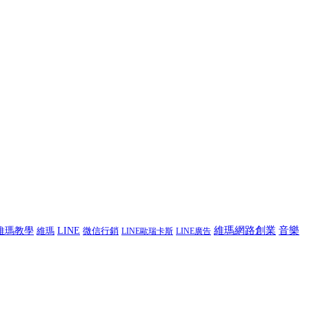
音樂
維瑪網路創業
維瑪教學
LINE
微信行銷
維瑪
LINE歐瑞卡斯
LINE廣告