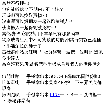
當然不行摟~!!
但它能幹嘛?? 不明白? 不了解??
玩遊戲可以換取寶物~!!
沒事還可以揪朋友一起跑跑薑餅人~!!
或者揪人一起保衛波兔村~!!
當然瞜~!! 它的功用不單單只有那麼簡單
網路成為生活中不可貨缺的時後 網路行銷就已經種
下那潘朵拉的種子了
當社群網站火紅時~!! 社群經營一波接一波興起 造就
多少達人
當今拜蘋果所賜 智慧型手機成為每個人必備裝備之
一
出門迷路 — 手機拿出來GOOGLE導航地圖隨你跑!!
吃飯逛街 — 手機拿出來美食APP搖一下巷弄美食都
現身
揪團跑趴 — 手機拿出來
LINE
一下 B一下 微信搖一
下 場場都爆滿