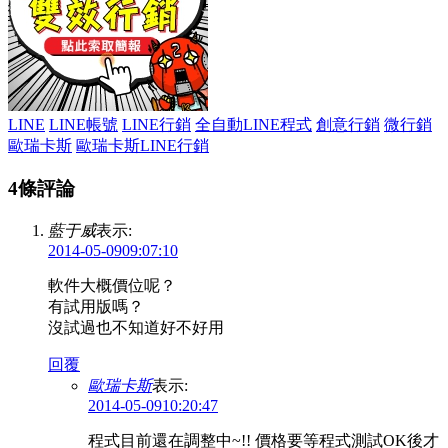
LINE
LINE帳號
LINE行銷
全自動LINE程式
創意行銷
微行銷
歐瑞卡斯
歐瑞卡斯LINE行銷
4條評論
藍于威
表示:
2014-05-0909:07:10
軟件大概價位呢？
有試用版嗎？
沒試過也不知道好不好用
回覆
歐瑞卡斯
表示:
2014-05-0910:20:47
程式目前還在調整中~!! 價格要等程式測試OK後才