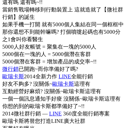
還有嗎 還有嗎~!!
當銷售戰場轉移到行動裝置上 這就造就了【微社群
行銷】的誕生
如果手機一打開 就有5000個人集結在同一個框框中
那你還想不到能幹嘛嗎? 打個噴嚏起碼也有5000分
之1會叫你看醫生
5000人好友帳號 = 聚集在一塊的5000人
5000個在一塊的人 = 5000個潛在客群
5000個潛在客群 = 增加產品的成交率~!!
微行銷
已開跑~而你準備好了嗎?
歐瑞卡斯
2014全新力作
LINE
全能行銷
好友不夠多? 沒關係~
歐瑞卡斯
這理有
互動經營好麻煩? 沒關係~歐瑞卡斯這理有
一個一個訊息通知手好痠 沒關係~歐瑞卡斯這理有
你想的到的歐瑞卡斯都準備好了~!!
2014微社群行銷 —
LINE
360度全能行銷專案
歐瑞卡斯將替您打造LINE廣大社群