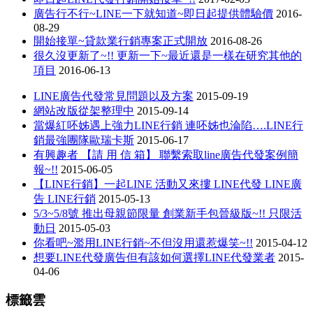
廣告行不行~LINE一下就知道~即日起提供體驗價
2016-
08-29
開始接單~貸款業行銷專案正式開放
2016-08-26
很久沒更新了~!! 更新一下~最近還是一樣在研究其他的
項目
2016-06-13
LINE廣告代發常見問題以及方案
2015-09-19
網站改版從架整理中
2015-09-14
當爆紅呸姊遇上強力LINE行銷 連呸姊也淪陷….LINE行
銷最強團隊歐瑞卡斯
2015-06-17
有興趣者 【請 用 信 箱】 聯繫索取line廣告代發案例簡
報~!!
2015-06-05
【LINE行銷】一起LINE 活動又來摟 LINE代發 LINE廣
告 LINE行銷
2015-05-13
5/3~5/8號 推出母親節限量 創業新手包晉級版~!! 只限活
動日
2015-05-03
你看吧~濫用LINE行銷~不但沒用還惹爆笑~!!
2015-04-12
想要LINE代發廣告但有該如何選擇LINE代發業者
2015-
04-06
標籤雲