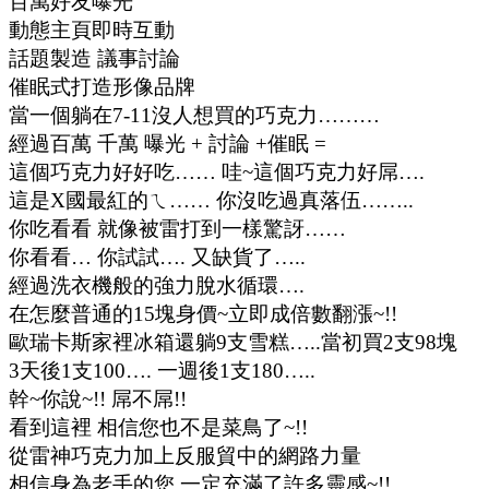
百萬好友曝光
動態主頁即時互動
話題製造 議事討論
催眠式打造形像品牌
當一個躺在7-11沒人想買的巧克力………
經過百萬 千萬 曝光 + 討論 +催眠 =
這個巧克力好好吃…… 哇~這個巧克力好屌….
這是X國最紅的ㄟ…… 你沒吃過真落伍……..
你吃看看 就像被雷打到一樣驚訝……
你看看… 你試試…. 又缺貨了…..
經過洗衣機般的強力脫水循環….
在怎麼普通的15塊身價~立即成倍數翻漲~!!
歐瑞卡斯家裡冰箱還躺9支雪糕…..當初買2支98塊
3天後1支100…. 一週後1支180…..
幹~你說~!! 屌不屌!!
看到這裡 相信您也不是菜鳥了~!!
從雷神巧克力加上反服貿中的網路力量
相信身為老手的您 一定充滿了許多靈感~!!