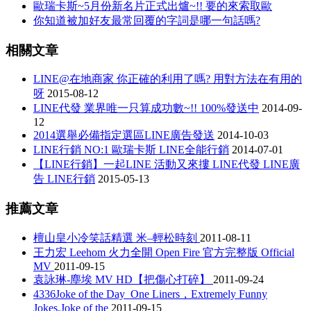
歐瑞卡斯~5月份新名片正式出爐~!! 要的來索取歐
你知道被加好友最常回覆的字詞是哪一句話嗎?
相關文章
LINE@在地商家 你正確的利用了嗎? 用對方法在有用的
呀
2015-08-12
LINE代發 業界唯一只算成功數~!! 100%發送中
2014-09-
12
2014選舉必備指定選區LINE廣告發送
2014-10-03
LINE行銷 NO:1 歐瑞卡斯 LINE全能行銷
2014-07-01
【LINE行銷】一起LINE 活動又來摟 LINE代發 LINE廣
告 LINE行銷
2015-05-13
推薦文章
檀山皇小冷笑話精選 米–輕松時刻
2011-08-11
王力宏 Leehom 火力全開 Open Fire 官方完整版 Official
MV
2011-09-15
袁詠琳-塵埃 MV HD【把傷心打碎】
2011-09-24
4336Joke of the Day_One Liners，Extremely Funny
Jokes,Joke of the
2011-09-15