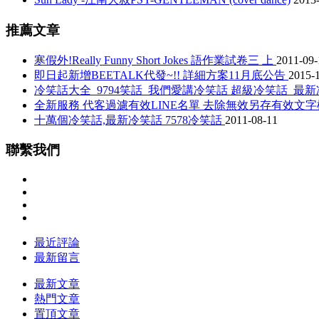
推薦文章
寒假外!Really Funny Short Jokes 語作業試卷三 上
2011-09-
即日起新增BEETALK代發~!! 詳細方案11月底公告
2015-
冷笑話大全_9794笑話_我們愛講冷笑話 超級冷笑話_最
全新服務 代客過濾有效LINE名單 去除無效另存有效文
十萬個冷笑話,最新冷笑話 7578冷笑話
2011-08-11
聯繫我們
最近評論
最新留言
最新文章
熱門文章
置頂文章