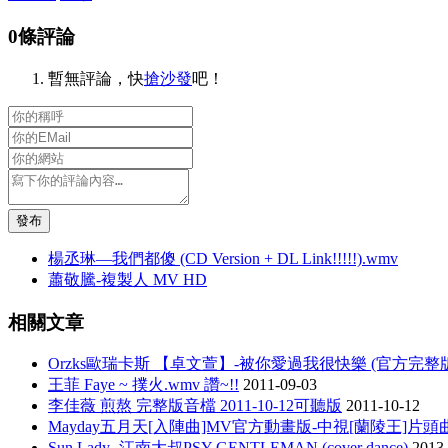
0條評論
暫無評論，快
搶沙發
吧！
發布
楊丞琳—我們都傻 (CD Version + DL Link!!!!!).wmv
蕭敬騰-複製人 MV HD
相關文章
Orzks歐瑞卡斯 【卓文萱】-被你愛過我很快樂 (官方完整
王菲 Faye ~ 撲火.wmv 讚~!!
2011-09-03
李佳薇 煎熬 完整版音檔 2011-10-12可聽版
2011-10-12
Mayday五月天[入陣曲]MV官方動畫版-中視[蘭陵王]片頭
Sun Lady -江南大叔PSY-GENTLEMAN (cover dance)
2013