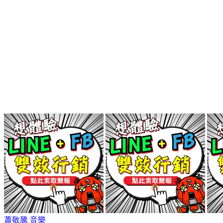
蕭敬騰
音樂