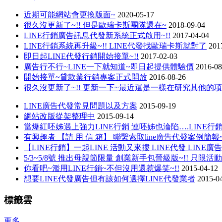
近期可能網站會更換版面~
2020-05-17
很久沒更新了~!! 但是歐瑞卡斯團隊還在~
2018-09-04
LINE行銷廣告訊息代發新系統正式啟用~!!
2017-04-04
LINE行銷系統再升級~!! LINE代發找歐瑞卡斯就對了
201
即日起LINE代發行銷開始接單~!!
2017-02-03
廣告行不行~LINE一下就知道~即日起提供體驗價
2016-08
開始接單~貸款業行銷專案正式開放
2016-08-26
很久沒更新了~!! 更新一下~最近還是一樣在研究其他的
LINE廣告代發常見問題以及方案
2015-09-19
網站改版從架整理中
2015-09-14
當爆紅呸姊遇上強力LINE行銷 連呸姊也淪陷….LINE
有興趣者 【請 用 信 箱】 聯繫索取line廣告代發案例簡報~
【LINE行銷】一起LINE 活動又來摟 LINE代發 LINE廣告
5/3~5/8號 推出母親節限量 創業新手包晉級版~!! 只限活
你看吧~濫用LINE行銷~不但沒用還惹爆笑~!!
2015-04-12
想要LINE代發廣告但有該如何選擇LINE代發業者
2015-0
標籤雲
更多...