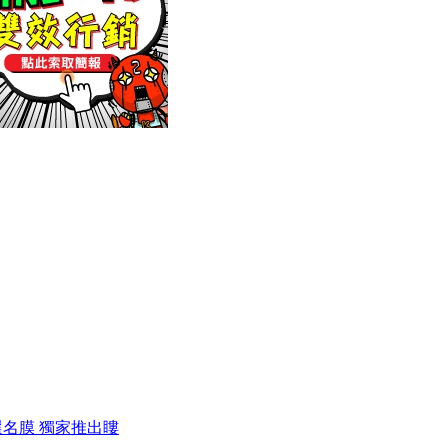
嚴選名膜 獨家推出瞜