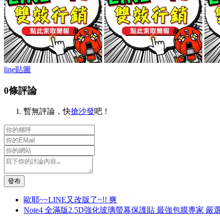
line貼圖
0條評論
暫無評論，快
搶沙發
吧！
發布
歐耶~~LINE又改版了~!! 爽
Note4 全滿版2.5D強化玻璃螢幕保護貼 最強包膜專家 