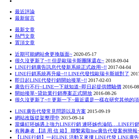
最近評論
最新留言
最新文章
熱門文章
置頂文章
近期可能網站會更換版面~
2020-05-17
很久沒更新了~!! 但是歐瑞卡斯團隊還在~
2018-09-04
LINE行銷廣告訊息代發新系統正式啟用~!!
2017-04-04
LINE行銷系統再升級~!! LINE代發找歐瑞卡斯就對了
201
即日起LINE代發行銷開始接單~!!
2017-02-03
廣告行不行~LINE一下就知道~即日起提供體驗價
2016-08
開始接單~貸款業行銷專案正式開放
2016-08-26
很久沒更新了~!! 更新一下~最近還是一樣在研究其他的
LINE廣告代發常見問題以及方案
2015-09-19
網站改版從架整理中
2015-09-14
當爆紅呸姊遇上強力LINE行銷 連呸姊也淪陷….LINE
有興趣者 【請 用 信 箱】 聯繫索取line廣告代發案例簡報~
【LINE行銷】一起LINE 活動又來摟 LINE代發 LINE廣告