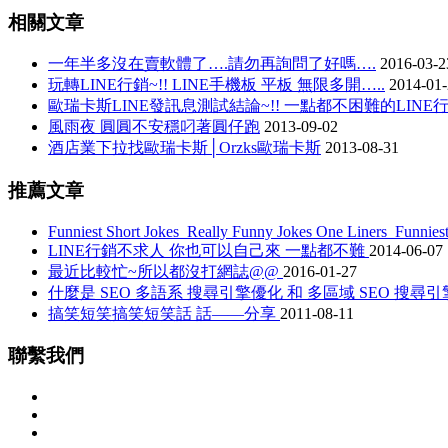
相關文章
一年半多沒在賣軟體了….請勿再詢問了好嗎….
2016-03-2
玩轉LINE行銷~!! LINE手機板 平板 無限多開…..
2014-01
歐瑞卡斯LINE發訊息測試結論~!! 一點都不困難的LINE
風雨夜 圓圓不安穩叼著圓仔跑
2013-09-02
酒店業下拉找歐瑞卡斯│Orzks歐瑞卡斯
2013-08-31
推薦文章
Funniest Short Jokes_Really Funny Jokes One Liners_Funnies
LINE行銷不求人 你也可以自己來 一點都不難
2014-06-07
最近比較忙~所以都沒打網誌@@
2016-01-27
什麼是 SEO 多語系 搜尋引擎優化 和 多區域 SEO 搜
搞笑短笑搞笑短笑話 話——分享
2011-08-11
聯繫我們