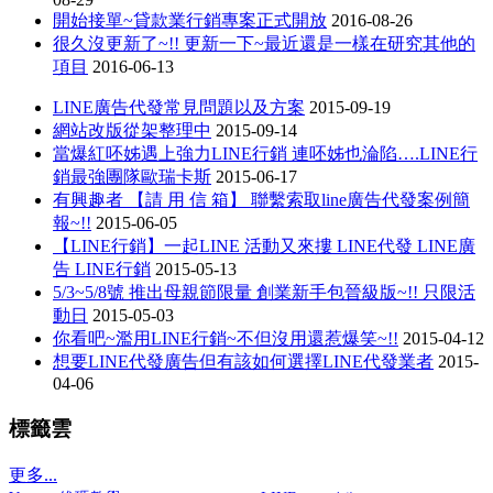
開始接單~貸款業行銷專案正式開放
2016-08-26
很久沒更新了~!! 更新一下~最近還是一樣在研究其他的
項目
2016-06-13
LINE廣告代發常見問題以及方案
2015-09-19
網站改版從架整理中
2015-09-14
當爆紅呸姊遇上強力LINE行銷 連呸姊也淪陷….LINE行
銷最強團隊歐瑞卡斯
2015-06-17
有興趣者 【請 用 信 箱】 聯繫索取line廣告代發案例簡
報~!!
2015-06-05
【LINE行銷】一起LINE 活動又來摟 LINE代發 LINE廣
告 LINE行銷
2015-05-13
5/3~5/8號 推出母親節限量 創業新手包晉級版~!! 只限活
動日
2015-05-03
你看吧~濫用LINE行銷~不但沒用還惹爆笑~!!
2015-04-12
想要LINE代發廣告但有該如何選擇LINE代發業者
2015-
04-06
標籤雲
更多...