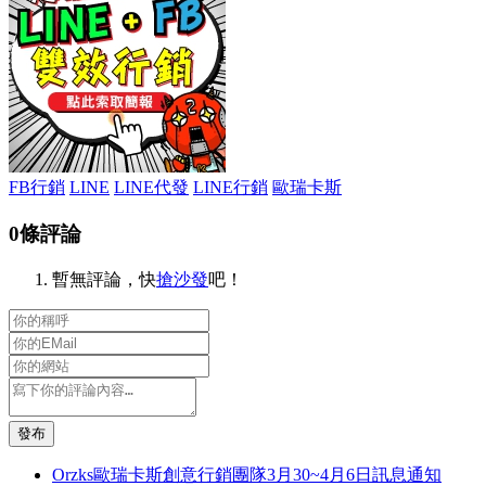
FB行銷
LINE
LINE代發
LINE行銷
歐瑞卡斯
0條評論
暫無評論，快
搶沙發
吧！
發布
Orzks歐瑞卡斯創意行銷團隊3月30~4月6日訊息通知