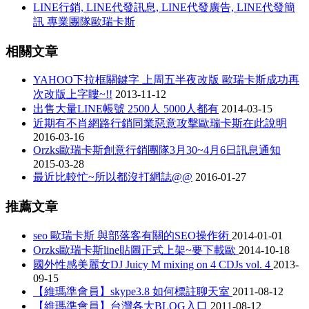
LINE行銷, LINE代發訊息, LINE代發廣告, LINE代發簡
訊 專業團隊歐瑞卡斯
相關文章
YAHOO下拉框關鍵字 上周五半夜改版 歐瑞卡斯成功再
次改版上字瞜~!!
2013-11-12
出售大量LINE帳號 2500人 5000人都有
2014-03-15
近期有不肖網路行銷同業惡意攻擊歐瑞卡斯在此說明
2016-03-16
Orzks歐瑞卡斯創意行銷團隊3月30~4月6日訊息通知
2015-03-28
最近比較忙~所以都沒打網誌@@
2016-01-27
推薦文章
seo 歐瑞卡斯 與部落客有關的SEO操作術
2014-01-01
Orzks歐瑞卡斯line貼圖正式上架~要下載歐
2014-10-18
國外性感美麗女DJ Juicy M mixing on 4 CDJs vol. 4
2013-
09-15
【維瑪準會員】skype3.8 如何標註聊天室
2011-08-12
【維瑪準會員】台灣各大BLOG入口
2011-08-12