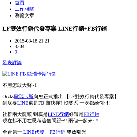
首頁
工作相關
瀏覽文章
LF雙效行銷代發專案 LINE行銷+FB行銷
2015-08-18 21:21
3304
0
發表評論
不黑怎敢大聲~!!
Orzks
歐瑞卡斯
向您正式推出 【LF雙效行銷代發專案】
到底要
LINE
還是FB 難抉擇? 沒關系 一次都給你~!!
社群兩大龍頭 到底是
LINE行銷
好還是
FB行銷
現在起不用在思考這個問題~!! 兩個一起來~!!
全台第一
LINE代發
+
FB行銷
雙效曝光