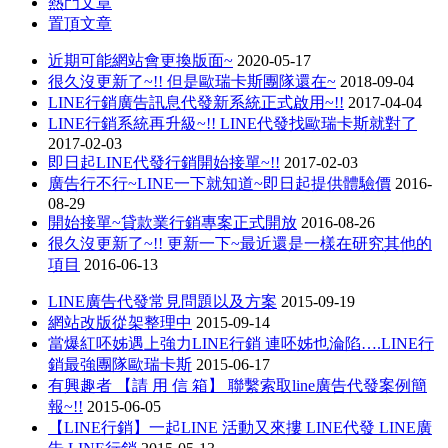
熱門文章
置頂文章
近期可能網站會更換版面~
2020-05-17
很久沒更新了~!! 但是歐瑞卡斯團隊還在~
2018-09-04
LINE行銷廣告訊息代發新系統正式啟用~!!
2017-04-04
LINE行銷系統再升級~!! LINE代發找歐瑞卡斯就對了
2017-02-03
即日起LINE代發行銷開始接單~!!
2017-02-03
廣告行不行~LINE一下就知道~即日起提供體驗價
2016-
08-29
開始接單~貸款業行銷專案正式開放
2016-08-26
很久沒更新了~!! 更新一下~最近還是一樣在研究其他的
項目
2016-06-13
LINE廣告代發常見問題以及方案
2015-09-19
網站改版從架整理中
2015-09-14
當爆紅呸姊遇上強力LINE行銷 連呸姊也淪陷….LINE行
銷最強團隊歐瑞卡斯
2015-06-17
有興趣者 【請 用 信 箱】 聯繫索取line廣告代發案例簡
報~!!
2015-06-05
【LINE行銷】一起LINE 活動又來摟 LINE代發 LINE廣