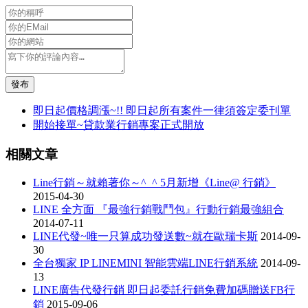
發布
即日起價格調漲~!! 即日起所有案件一律須簽定委刊單
開始接單~貸款業行銷專案正式開放
相關文章
Line行銷～就賴著你～^_^ 5月新增《Line@ 行銷》
2015-04-30
LINE 全方面 『最強行銷戰鬥包』行動行銷最強組合
2014-07-11
LINE代發~唯一只算成功發送數~就在歐瑞卡斯
2014-09-
30
全台獨家 IP LINEMINI 智能雲端LINE行銷系統
2014-09-
13
LINE廣告代發行銷 即日起委託行銷免費加碼贈送FB行
銷
2015-09-06