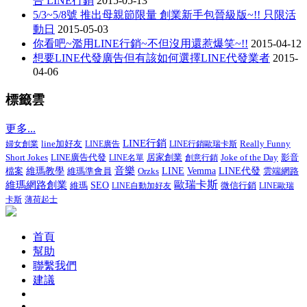
告 LINE行銷
2015-05-13
5/3~5/8號 推出母親節限量 創業新手包晉級版~!! 只限活
動日
2015-05-03
你看吧~濫用LINE行銷~不但沒用還惹爆笑~!!
2015-04-12
想要LINE代發廣告但有該如何選擇LINE代發業者
2015-
04-06
標籤雲
更多...
LINE行銷
line加好友
Really Funny
婦女創業
LINE廣告
LINE行銷歐瑞卡斯
Short Jokes
LINE廣告代發
居家創業
Joke of the Day
影音
LINE名單
創意行銷
音樂
檔案
維瑪教學
維瑪準會員
LINE
Vemma
LINE代發
Orzks
雲端網路
歐瑞卡斯
維瑪網路創業
SEO
微信行銷
維瑪
LINE自動加好友
LINE歐瑞
卡斯
薄荷起士
首頁
幫助
聯繫我們
建議