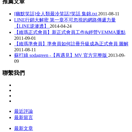
推薦文章
[幽默笑話]全人類最冷笑話?笑話 集錦.txt
2011-08-11
LINE行銷大解密 第一章不可忽視的網路傳遞力量
【LINE逆滲透】
2014-04-24
【維瑪正式會員】新正式會員工作&經營VEMMA重點
2011-09-01
【維瑪準會員】準會員如何註冊升級成為正式會員 圖解
2011-08-11
蘇打綠 sodagreen -【再遇見】MV 官方完整版
2013-09-
09
聯繫我們
最近評論
最新留言
最新文章