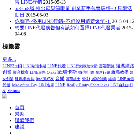
告 LINE行銷
2015-05-13
5/3~5/8號 推出母親節限量 創業新手包晉級版~!! 只限活
動日
2015-05-03
你看吧~濫用LINE行銷~不但沒用還惹爆笑~!!
2015-04-12
想要LINE代發廣告但有該如何選擇LINE代發業者
2015-
04-06
標籤雲
更多...
LINE行銷
維瑪網路
LINE代發
LINE歐瑞卡斯
LINE行銷歐瑞卡斯
雲端網路
歐瑞卡斯
創業
影音檔案
微信行銷
維瑪教學
LINE廣告
Orzks
創意行銷
婦
音樂
維瑪準會員
line加好友
SEO
居家創業
LINE廣告
女創業
薄荷起士
維瑪
代發
Joke of the Day
LINE
Really Funny Short Jokes
LINE名單
LINE自動加好
Vemma
友
首頁
幫助
聯繫我們
建議