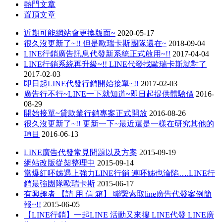
熱門文章
置頂文章
近期可能網站會更換版面~
2020-05-17
很久沒更新了~!! 但是歐瑞卡斯團隊還在~
2018-09-04
LINE行銷廣告訊息代發新系統正式啟用~!!
2017-04-04
LINE行銷系統再升級~!! LINE代發找歐瑞卡斯就對了
2017-02-03
即日起LINE代發行銷開始接單~!!
2017-02-03
廣告行不行~LINE一下就知道~即日起提供體驗價
2016-
08-29
開始接單~貸款業行銷專案正式開放
2016-08-26
很久沒更新了~!! 更新一下~最近還是一樣在研究其他的
項目
2016-06-13
LINE廣告代發常見問題以及方案
2015-09-19
網站改版從架整理中
2015-09-14
當爆紅呸姊遇上強力LINE行銷 連呸姊也淪陷….LINE行
銷最強團隊歐瑞卡斯
2015-06-17
有興趣者 【請 用 信 箱】 聯繫索取line廣告代發案例簡
報~!!
2015-06-05
【LINE行銷】一起LINE 活動又來摟 LINE代發 LINE廣