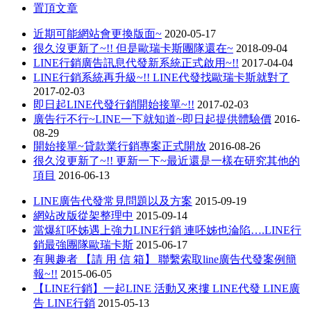
置頂文章
近期可能網站會更換版面~
2020-05-17
很久沒更新了~!! 但是歐瑞卡斯團隊還在~
2018-09-04
LINE行銷廣告訊息代發新系統正式啟用~!!
2017-04-04
LINE行銷系統再升級~!! LINE代發找歐瑞卡斯就對了
2017-02-03
即日起LINE代發行銷開始接單~!!
2017-02-03
廣告行不行~LINE一下就知道~即日起提供體驗價
2016-
08-29
開始接單~貸款業行銷專案正式開放
2016-08-26
很久沒更新了~!! 更新一下~最近還是一樣在研究其他的
項目
2016-06-13
LINE廣告代發常見問題以及方案
2015-09-19
網站改版從架整理中
2015-09-14
當爆紅呸姊遇上強力LINE行銷 連呸姊也淪陷….LINE行
銷最強團隊歐瑞卡斯
2015-06-17
有興趣者 【請 用 信 箱】 聯繫索取line廣告代發案例簡
報~!!
2015-06-05
【LINE行銷】一起LINE 活動又來摟 LINE代發 LINE廣
告 LINE行銷
2015-05-13