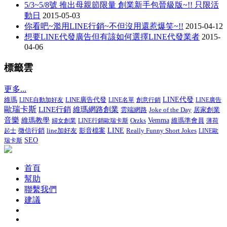
5/3~5/8號 推出母親節限量 創業新手包晉級版~!! 只限活
動日
2015-05-03
你看吧~濫用LINE行銷~不但沒用還惹爆笑~!!
2015-04-12
想要LINE代發廣告但有該如何選擇LINE代發業者
2015-
04-06
標籤雲
更多...
LINE廣告代發
LINE代發
維瑪
LINE自動加好友
LINE名單
創意行銷
LINE廣告
歐瑞卡斯
LINE行銷
維瑪網路創業
Joke of the Day
居家創業
雲端網路
音樂
維瑪教學
Vemma
維瑪準會員
婦女創業
LINE行銷歐瑞卡斯
Orzks
薄荷
微信行銷
line加好友
影音檔案
LINE
Really Funny Short Jokes
起士
LINE歐
SEO
瑞卡斯
首頁
幫助
聯繫我們
建議