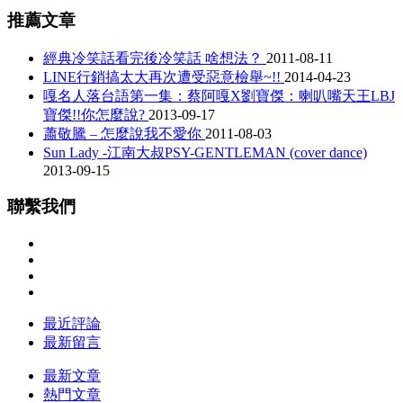
推薦文章
經典冷笑話看完後冷笑話 啥想法？
2011-08-11
LINE行銷搞太大再次遭受惡意檢舉~!!
2014-04-23
嘎名人落台語第一集：蔡阿嘎X劉寶傑：喇叭嘴天王LBJ
寶傑!!你怎麼說?
2013-09-17
蕭敬騰 – 怎麼說我不愛你
2011-08-03
Sun Lady -江南大叔PSY-GENTLEMAN (cover dance)
2013-09-15
聯繫我們
最近評論
最新留言
最新文章
熱門文章