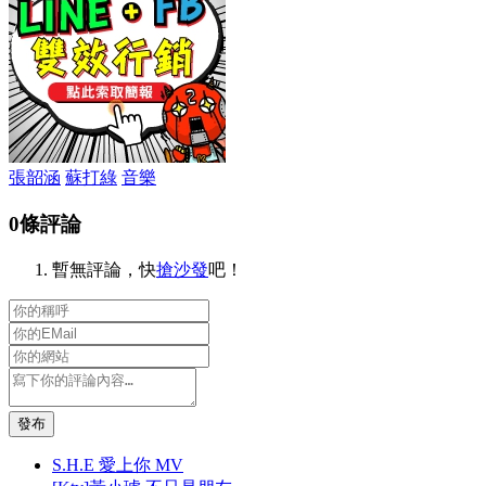
張韶涵
蘇打綠
音樂
0條評論
暫無評論，快
搶沙發
吧！
發布
S.H.E 愛上你 MV