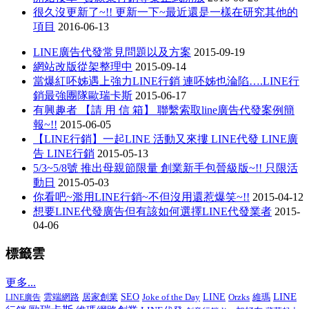
很久沒更新了~!! 更新一下~最近還是一樣在研究其他的
項目
2016-06-13
LINE廣告代發常見問題以及方案
2015-09-19
網站改版從架整理中
2015-09-14
當爆紅呸姊遇上強力LINE行銷 連呸姊也淪陷….LINE行
銷最強團隊歐瑞卡斯
2015-06-17
有興趣者 【請 用 信 箱】 聯繫索取line廣告代發案例簡
報~!!
2015-06-05
【LINE行銷】一起LINE 活動又來摟 LINE代發 LINE廣
告 LINE行銷
2015-05-13
5/3~5/8號 推出母親節限量 創業新手包晉級版~!! 只限活
動日
2015-05-03
你看吧~濫用LINE行銷~不但沒用還惹爆笑~!!
2015-04-12
想要LINE代發廣告但有該如何選擇LINE代發業者
2015-
04-06
標籤雲
更多...
LINE
居家創業
SEO
Joke of the Day
LINE
LINE廣告
雲端網路
Orzks
維瑪