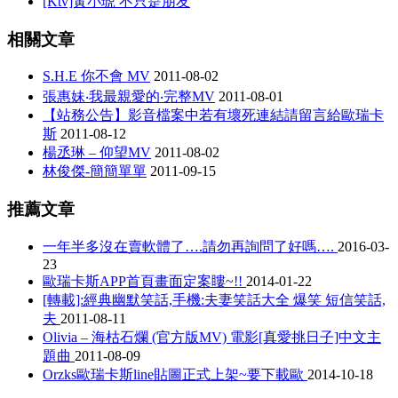
[Ktv]黃小琥 不只是朋友
相關文章
S.H.E 你不會 MV
2011-08-02
張惠妹‧我最親愛的‧完整MV
2011-08-01
【站務公告】影音檔案中若有壞死連結請留言給歐瑞卡
斯
2011-08-12
楊丞琳 – 仰望MV
2011-08-02
林俊傑-簡簡單單
2011-09-15
推薦文章
一年半多沒在賣軟體了….請勿再詢問了好嗎….
2016-03-
23
歐瑞卡斯APP首頁畫面定案瞜~!!
2014-01-22
[轉載]:經典幽默笑話,手機:夫妻笑話大全 爆笑 短信笑話,
夫
2011-08-11
Olivia – 海枯石爛 (官方版MV) 電影[真愛挑日子]中文主
題曲
2011-08-09
Orzks歐瑞卡斯line貼圖正式上架~要下載歐
2014-10-18