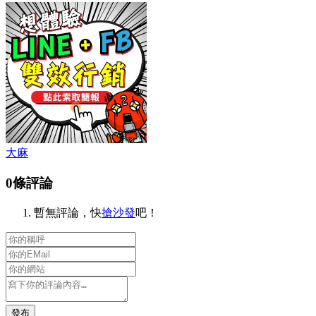
大麻
0條評論
暫無評論，快
搶沙發
吧！
發布