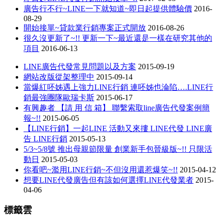
廣告行不行~LINE一下就知道~即日起提供體驗價
2016-
08-29
開始接單~貸款業行銷專案正式開放
2016-08-26
很久沒更新了~!! 更新一下~最近還是一樣在研究其他的
項目
2016-06-13
LINE廣告代發常見問題以及方案
2015-09-19
網站改版從架整理中
2015-09-14
當爆紅呸姊遇上強力LINE行銷 連呸姊也淪陷….LINE行
銷最強團隊歐瑞卡斯
2015-06-17
有興趣者 【請 用 信 箱】 聯繫索取line廣告代發案例簡
報~!!
2015-06-05
【LINE行銷】一起LINE 活動又來摟 LINE代發 LINE廣
告 LINE行銷
2015-05-13
5/3~5/8號 推出母親節限量 創業新手包晉級版~!! 只限活
動日
2015-05-03
你看吧~濫用LINE行銷~不但沒用還惹爆笑~!!
2015-04-12
想要LINE代發廣告但有該如何選擇LINE代發業者
2015-
04-06
標籤雲