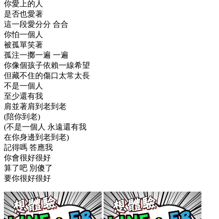
你愛上的人
是否也愛著
這一段愛分分 合合
你怕一個人
被孤單笑著
孤注一擲一遍 一遍
你像個孩子依賴一線希望
但藏不住的傷口太常太長
不是一個人
至少還有我
肩並著肩到老到老
(陪你到老)
(不是一個人 永遠還有我
在你身邊到老到老)
記得嗎 答應我
你會很好很好
算了吧 別傻了
要你很好很好