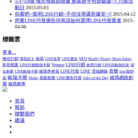
5/3~5/8號 推出母親節限量 創業新手包晉級版~!! 只限活
動日
2015-05-03
你看吧~濫用LINE行銷~不但沒用還惹爆笑~!!
2015-04-12
想要LINE代發廣告但有該如何選擇LINE代發業者
2015-
04-06
標籤雲
更多...
微信行銷
SEO
Really Funny Short Jokes
薄荷起士
維瑪
LINE名單
LINE廣告
LINE行銷
影音檔案
Vemma
LINE行銷歐瑞卡斯
創意行銷
LINE自動加好友
婦
音樂
維瑪準會員
LINE代發
LINE
line加好
女創業
LINE歐瑞卡斯
雲端網路
歐瑞卡斯
維瑪網路創
友
居家創業
LINE廣告代發
Joke of the Day
Orzks
業
維瑪教學
首頁
幫助
聯繫我們
建議