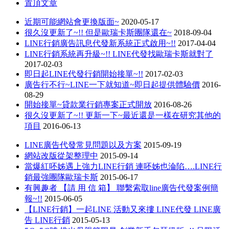
置頂文章
近期可能網站會更換版面~
2020-05-17
很久沒更新了~!! 但是歐瑞卡斯團隊還在~
2018-09-04
LINE行銷廣告訊息代發新系統正式啟用~!!
2017-04-04
LINE行銷系統再升級~!! LINE代發找歐瑞卡斯就對了
2017-02-03
即日起LINE代發行銷開始接單~!!
2017-02-03
廣告行不行~LINE一下就知道~即日起提供體驗價
2016-
08-29
開始接單~貸款業行銷專案正式開放
2016-08-26
很久沒更新了~!! 更新一下~最近還是一樣在研究其他的
項目
2016-06-13
LINE廣告代發常見問題以及方案
2015-09-19
網站改版從架整理中
2015-09-14
當爆紅呸姊遇上強力LINE行銷 連呸姊也淪陷….LINE行
銷最強團隊歐瑞卡斯
2015-06-17
有興趣者 【請 用 信 箱】 聯繫索取line廣告代發案例簡
報~!!
2015-06-05
【LINE行銷】一起LINE 活動又來摟 LINE代發 LINE廣
告 LINE行銷
2015-05-13