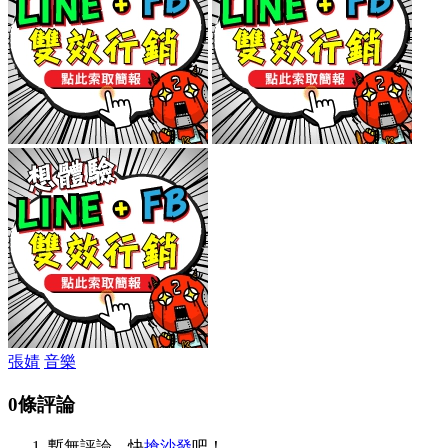
張婧
音樂
0條評論
暫無評論，快
搶沙發
吧！