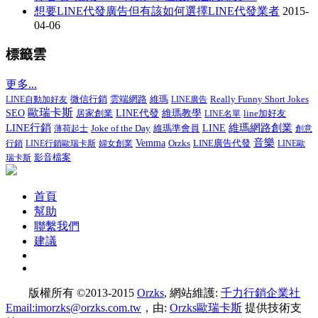
想要LINE代發廣告但有該如何選擇LINE代發業者
2015-
04-06
標籤雲
更多...
微信行銷
Really Funny Short Jokes
LINE自動加好友
雲端網路
維瑪
LINE廣告
歐瑞卡斯
SEO
居家創業
LINE代發
維瑪教學
line加好友
LINE名單
LINE行銷
維瑪網路創業
Joke of the Day
維瑪準會員
LINE
薄荷起士
創意
音樂
Vemma
LINE廣告代發
行銷
LINE行銷歐瑞卡斯
婦女創業
Orzks
LINE歐
影音檔案
瑞卡斯
首頁
幫助
聯繫我們
建議
版權所有 ©2013-2015
Orzks
, 網站維護:
千力行銷企業社
Email:imorzks@orzks.com.tw
，由:
Orzks歐瑞卡斯
提供技術支