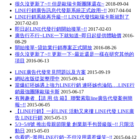
很久沒更新了~!! 但是歐瑞卡斯團隊還在~
2018-09-04
LINE行銷廣告訊息代發新系統正式啟用~!!
2017-04-04
LINE行銷系統再升級~!! LINE代發找歐瑞卡斯就對了
2017-02-03
即日起LINE代發行銷開始接單~!!
2017-02-03
廣告行不行~LINE一下就知道~即日起提供體驗價
2016-
08-29
開始接單~貸款業行銷專案正式開放
2016-08-26
很久沒更新了~!! 更新一下~最近還是一樣在研究其他的
項目
2016-06-13
LINE廣告代發常見問題以及方案
2015-09-19
網站改版從架整理中
2015-09-14
當爆紅呸姊遇上強力LINE行銷 連呸姊也淪陷….LINE行
銷最強團隊歐瑞卡斯
2015-06-17
有興趣者 【請 用 信 箱】 聯繫索取line廣告代發案例簡
報~!!
2015-06-05
【LINE行銷】一起LINE 活動又來摟 LINE代發 LINE廣
告 LINE行銷
2015-05-13
5/3~5/8號 推出母親節限量 創業新手包晉級版~!! 只限活
動日
2015-05-03
你看吧~濫用LINE行銷~不但沒用還惹爆笑~!!
2015-04-12