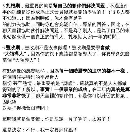
5.
扎根期
，最重要的就是
幫自己的夥伴們解決問題
，不過這件
事的訓練是從你成為正式會員後就要開始學習的！（很多人都
不知道…）因為到時候，你才會有足夠
的能力去協助，同時你也會充滿自信，專業的回答，因此，在
聊天室裡協助伙伴解決問題，不是為了別人，是為了自己的未
來站起來做一個真正的領導人。扎根期大 約一年的時間！
6.
豐收期
，豐收期不是沒事做喔！豐收期是要學
會做
“大領導人”，
因為你的旗下應該都是領導人了，你要學會怎麼
當個 “大領導人”！
有點偶像的感覺吼^^，因為
每一個階層學的追求的都不一樣
，
這個時候要特別的平易近人
親切 甚至熱情，最重要的是 “謙虛”，這就真的不是人人都做
得到的了！所以，
事實上一個事業的成功，在二年內真的是算
非常非常快了
！聊天室裡的夥伴們，都是你可以練習的對象，
因此絕
對要把握機會跟時間！
這時後就是個關鍵，你是決定：算了算了…太累了！
還是決定：不行，我一定要到終點！