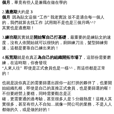
個月
，畢竟有些人是兼職在做在學的
2.
適應期
大約是
3
個月
因為貼文這個 “工作” 我老實說 並不是適合每一個人
的，我們就算去找工作 試用期不是也是三個月嗎^^?
其實也是適應期！
3.
練功期
其實就是
開始幫自己打基礎
，最重要的是練貼文的速
度，沒有人依開始就可以很快的，廚師練刀法，髮型師練剪
速，這都是要靠自己練出來的！
4.
拓荒期
就是在真正
為自己的組織開拓市場了
，這部份需要磨
練，在這時期，你會發現
“人來人往” 即使是正式會員也是一樣^^，而這些都是正常
的！
也就是說你真正的需要篩選出跟你一起打拼的夥伴了，也要開
始組織扎根，即使是自己的直推正式會員，也是要篩選的喔！
不但要經營上要穩，同時需要觀念是正
確，更需要通的過考驗，甚至很多人是 5 分鐘熱度！這種人其
實很多，甚至有些人不自知…就像一間公司的業務，不是人人
都做的久，或是做的好的！