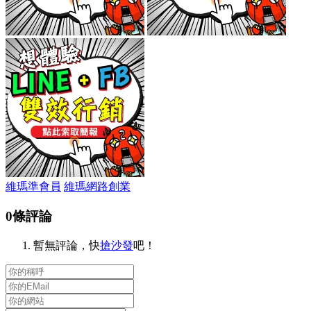
維瑪準會員
維瑪網路創業
0條評論
暫無評論，快
搶沙發
吧！