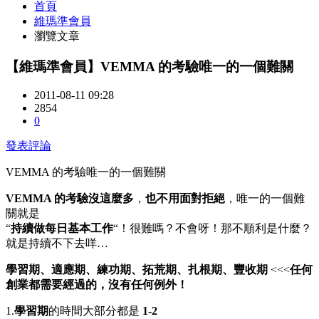
首頁
維瑪準會員
瀏覽文章
【維瑪準會員】VEMMA 的考驗唯一的一個難關
2011-08-11 09:28
2854
0
發表評論
VEMMA 的考驗唯一的一個難關
VEMMA 的考驗沒這麼多
，
也不用面對拒絕
，唯一的一個難
關就是
“
持續做每日基本工作
“！很難嗎？不會呀！那不順利是什麼？
就是持續不下去咩…
學習期、適應期、練功期、拓荒期、扎根期、豐收期
<<<
任何
創業都需要經過的，沒有任何例外！
1.
學習期
的時間大部分都是
1-2