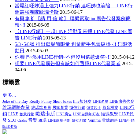
當爆紅呸姊遇上強力LINE行銷 連呸姊也淪陷….LINE行
銷最強團隊歐瑞卡斯
2015-06-17
有興趣者 【請 用 信 箱】 聯繫索取line廣告代發案例簡
報~!!
2015-06-05
【LINE行銷】一起LINE 活動又來摟 LINE代發 LINE廣
告 LINE行銷
2015-05-13
5/3~5/8號 推出母親節限量 創業新手包晉級版~!! 只限活
動日
2015-05-03
你看吧~濫用LINE行銷~不但沒用還惹爆笑~!!
2015-04-12
想要LINE代發廣告但有該如何選擇LINE代發業者
2015-
04-06
標籤雲
更多...
Joke of the Day
Really Funny Short Jokes
line加好友
LINE廣告代發
LINE名單
LINE行
維瑪網路創業
維瑪準會員
居家創業
微信行銷
影音檔案
薄荷起士
銷
歐瑞卡斯
LINE
維瑪教學
LINE代
創意行銷
LINE廣告
LINE自動加好友
音樂
發
SEO
Vemma
Orzks
維瑪
LINE歐瑞卡斯
婦女創業
雲端網路
LINE行銷
歐瑞卡斯