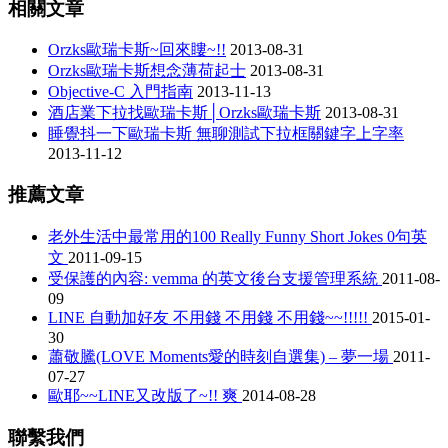
相關文章
Orzks歐瑞卡斯~回來瞜~!!
2013-08-31
Orzks歐瑞卡斯想念薄荷起士
2013-08-31
Objective-C 入門指南
2013-11-13
酒店業下拉找歐瑞卡斯│Orzks歐瑞卡斯
2013-08-31
睡覺抖一下歐瑞卡斯 無聊測試下拉框關鍵字上字率
2013-11-12
推薦文章
老外生活中最常用的100 Really Funny Short Jokes 0句英
文
2011-09-15
受保護的內容: vemma 的英文後台支援管理系統
2011-08-
09
LINE 自動加好友 不用錢 不用錢 不用錢~~!!!!!
2015-01-
30
蕭敬騰(LOVE Moments愛的時刻自選集) – 夢一場
2011-
07-27
歐耶~~LINE又改版了~!! 爽
2014-08-28
聯繫我們