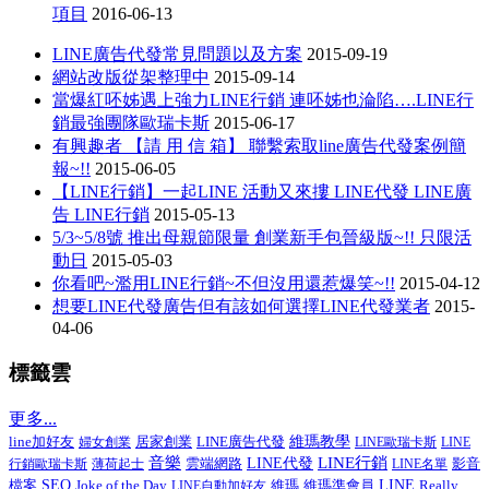
項目
2016-06-13
LINE廣告代發常見問題以及方案
2015-09-19
網站改版從架整理中
2015-09-14
當爆紅呸姊遇上強力LINE行銷 連呸姊也淪陷….LINE行
銷最強團隊歐瑞卡斯
2015-06-17
有興趣者 【請 用 信 箱】 聯繫索取line廣告代發案例簡
報~!!
2015-06-05
【LINE行銷】一起LINE 活動又來摟 LINE代發 LINE廣
告 LINE行銷
2015-05-13
5/3~5/8號 推出母親節限量 創業新手包晉級版~!! 只限活
動日
2015-05-03
你看吧~濫用LINE行銷~不但沒用還惹爆笑~!!
2015-04-12
想要LINE代發廣告但有該如何選擇LINE代發業者
2015-
04-06
標籤雲
更多...
line加好友
居家創業
LINE廣告代發
維瑪教學
婦女創業
LINE歐瑞卡斯
LINE
音樂
LINE行銷
LINE代發
影音
行銷歐瑞卡斯
薄荷起士
雲端網路
LINE名單
檔案
SEO
Joke of the Day
維瑪準會員
LINE
Really
LINE自動加好友
維瑪