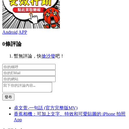
Android
APP
0條評論
暫無評論，快
搶沙發
吧！
發布
卓文萱-一句話 (官方完整版MV)
香蕉相機：可加上文字、特效和可愛貼圖的 iPhone 拍照
App