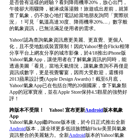
是否曾有這樣的經驗？看到降雨機率20%，放心出門，
午後卻大雨驟降，被淋成落湯雞！旅遊或出差前，就算
查了氣象，仍不放心地打電話給當地朋友詢問「實際狀
況」！可見「氣溫高達30度、降雨機率20%…」數字般
的氣象資訊，已無法滿足使用者的需求。
Yahoo!認為查詢氣象資訊應更美麗、更直覺、更個人
化，且不受地點或裝置限制！因此Yahoo!整合Flickr相簿
分享平台上網友分享的城市影像，於4/18推出iPhone版
Yahoo!氣象App，讓使用者在了解氣象資訊的同時，能
透過美圖「看見」當地天氣情況，讓氣象查詢不再僅是
資訊或數字，更是視覺饗宴，因而大受歡迎，還獲得
2013蘋果設計獎(Apple Design Awards)！截至6月底，
Yahoo!氣象App已在包括台灣的20個國家，拿下氣象類
App的冠軍寶座，並在Apple Store保持4.5顆星的強勢好
評！
跨版本不受限！ Yahoo! 宣布更新
Android
版本氣象
App
Yahoo!氣象App繼iPhone版本後，於今日正式推出全新
Android
版本，讓全球更多低頭族體驗Flickr美景與氣象
資訊整合的美麗魅力。全新
Android
版本的Yahoo!氣象