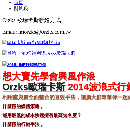
首頁
關於我
Orzks 歐瑞卡斯聯絡方式
Email: imorzks@orzks.com.tw
想大賣先學會興風作浪
Orzks
歐瑞卡斯
2014波浪式行
利用虛與實全面整合的直效手法，讓廣大群眾幫你一起做
什麼樣的媒體策略，
能用最低的成本快速擁有最高知名度 ?
什麼樣的行銷手法，