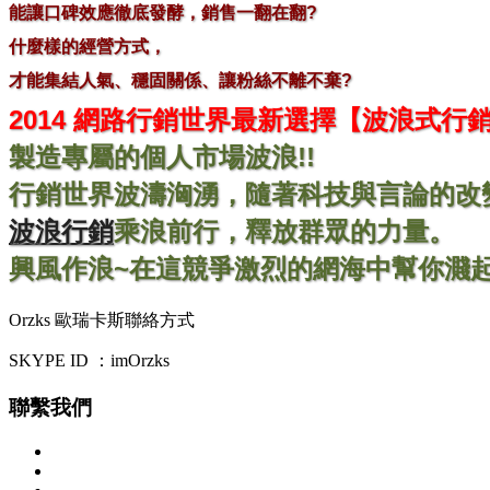
能讓口碑效應徹底發酵，銷售一翻在翻?
什麼樣的經營方式，
才能集結人氣、穩固關係、讓粉絲不離不棄?
2014 網路行銷世界最新選擇【波浪式行
製造專屬的個人市場波浪!!
行銷世界波濤洶湧，隨著科技與言論的改
波浪行銷
乘浪前行，釋放群眾的力量。
興風作浪~在這競爭激烈的網海中幫你濺起
Orzks 歐瑞卡斯聯絡方式
SKYPE ID ：imOrzks
聯繫我們