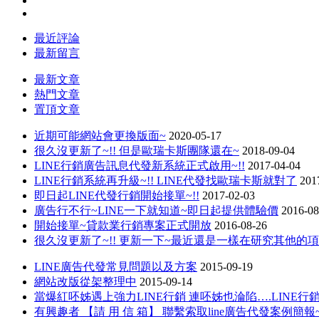
最近評論
最新留言
最新文章
熱門文章
置頂文章
近期可能網站會更換版面~
2020-05-17
很久沒更新了~!! 但是歐瑞卡斯團隊還在~
2018-09-04
LINE行銷廣告訊息代發新系統正式啟用~!!
2017-04-04
LINE行銷系統再升級~!! LINE代發找歐瑞卡斯就對了
201
即日起LINE代發行銷開始接單~!!
2017-02-03
廣告行不行~LINE一下就知道~即日起提供體驗價
2016-08
開始接單~貸款業行銷專案正式開放
2016-08-26
很久沒更新了~!! 更新一下~最近還是一樣在研究其他的
LINE廣告代發常見問題以及方案
2015-09-19
網站改版從架整理中
2015-09-14
當爆紅呸姊遇上強力LINE行銷 連呸姊也淪陷….LINE
有興趣者 【請 用 信 箱】 聯繫索取line廣告代發案例簡報~