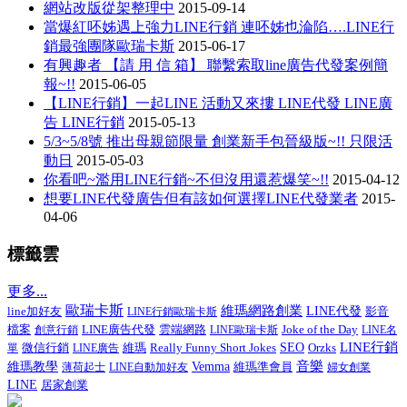
網站改版從架整理中
2015-09-14
當爆紅呸姊遇上強力LINE行銷 連呸姊也淪陷….LINE行
銷最強團隊歐瑞卡斯
2015-06-17
有興趣者 【請 用 信 箱】 聯繫索取line廣告代發案例簡
報~!!
2015-06-05
【LINE行銷】一起LINE 活動又來摟 LINE代發 LINE廣
告 LINE行銷
2015-05-13
5/3~5/8號 推出母親節限量 創業新手包晉級版~!! 只限活
動日
2015-05-03
你看吧~濫用LINE行銷~不但沒用還惹爆笑~!!
2015-04-12
想要LINE代發廣告但有該如何選擇LINE代發業者
2015-
04-06
標籤雲
更多...
歐瑞卡斯
維瑪網路創業
line加好友
LINE代發
影音
LINE行銷歐瑞卡斯
檔案
LINE廣告代發
Joke of the Day
創意行銷
雲端網路
LINE歐瑞卡斯
LINE名
LINE行銷
微信行銷
Really Funny Short Jokes
SEO
單
LINE廣告
維瑪
Orzks
音樂
維瑪教學
Vemma
維瑪準會員
薄荷起士
LINE自動加好友
婦女創業
LINE
居家創業