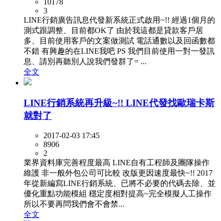
10178
3
LINE行銷廣告訊息代發新系統正式啟用~!! 經過1個月的
測式跟調整、目前都OK了 由於我這都是貸款客戶居
多、目前使用客戶的文案做測試 電話通數以及回函數都
不錯 有興趣的在LINE我吧 PS 我們目前使用一對一發訊
息、請別再聽別人說我們發群了= ...
全文
LINE行銷系統再升級~!! LINE代發找歐瑞卡斯
就對了
2017-02-03 17:45
8906
2
業界資料庫完善程度最高 LINE自有工程師及團隊操作
維護 非一般外包公司可比較 改版更因速度最快~!! 2017
年從新編寫LINE行銷系統、已將不必要的代碼去除、並
優化重點功能模組 穩定度相對提高~完全模擬人工操作
所以不要再問我們會不會禁...
全文