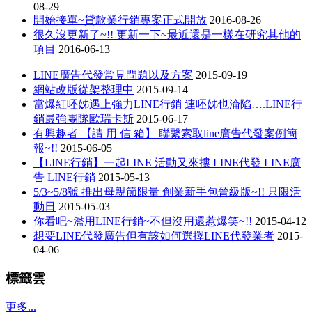
08-29
開始接單~貸款業行銷專案正式開放
2016-08-26
很久沒更新了~!! 更新一下~最近還是一樣在研究其他的
項目
2016-06-13
LINE廣告代發常見問題以及方案
2015-09-19
網站改版從架整理中
2015-09-14
當爆紅呸姊遇上強力LINE行銷 連呸姊也淪陷….LINE行
銷最強團隊歐瑞卡斯
2015-06-17
有興趣者 【請 用 信 箱】 聯繫索取line廣告代發案例簡
報~!!
2015-06-05
【LINE行銷】一起LINE 活動又來摟 LINE代發 LINE廣
告 LINE行銷
2015-05-13
5/3~5/8號 推出母親節限量 創業新手包晉級版~!! 只限活
動日
2015-05-03
你看吧~濫用LINE行銷~不但沒用還惹爆笑~!!
2015-04-12
想要LINE代發廣告但有該如何選擇LINE代發業者
2015-
04-06
標籤雲
更多...