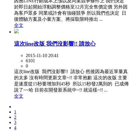
因應LINE行銷成本上漲以及同業競爭條件上 我們決定
於即日起開始浮動調整價格至12月完全售價定價 另外因
為客戶眾多 同業或許會有強碰競爭 所以我們也決定 日
後體驗方案及小量方案、將採取限時推出 ...
全文
這次line改版 我們沒影響!! 請放心
2015-11-10 20:41
6101
0
這次line改版 我們沒影響!! 請放心 然後因為最近單量真
的太多 沒有時間更新文章~!! 非常抱歉 這次的改版 主要
是速度從15秒要增加到45秒 所以15秒發2萬則的 已成傳
說了~~哈 目前在開發新系統中~!! 就這樣~!! ...
全文
1
2
3
4