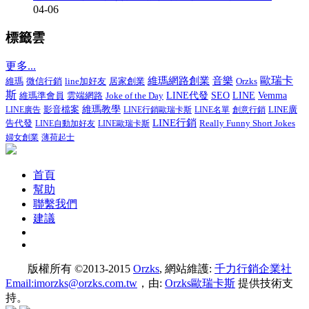
04-06
標籤雲
更多...
音樂
歐瑞卡
維瑪網路創業
微信行銷
line加好友
居家創業
維瑪
Orzks
斯
維瑪準會員
Joke of the Day
LINE代發
SEO
LINE
Vemma
雲端網路
影音檔案
維瑪教學
LINE廣
LINE廣告
LINE行銷歐瑞卡斯
LINE名單
創意行銷
LINE行銷
告代發
Really Funny Short Jokes
LINE自動加好友
LINE歐瑞卡斯
婦女創業
薄荷起士
首頁
幫助
聯繫我們
建議
版權所有 ©2013-2015
Orzks
, 網站維護:
千力行銷企業社
Email:imorzks@orzks.com.tw
，由:
Orzks歐瑞卡斯
提供技術支
持。