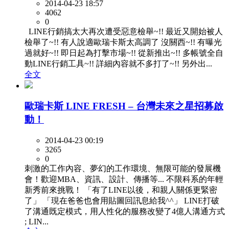
2014-04-23 18:57
4062
0
LINE行銷搞太大再次遭受惡意檢舉~!! 最近又開始被人
檢舉了~!! 有人說適歐瑞卡斯太高調了 沒關西~!! 有曝光
過就好~!! 即日起為打擊市場~!! 從新推出~!! 多帳號全自
動LINE行銷工具~!! 詳細內容就不多打了~!! 另外出...
全文
歐瑞卡斯 LINE FRESH – 台灣未來之星招募啟
動！
2014-04-23 00:19
3265
0
刺激的工作內容、夢幻的工作環境、無限可能的發展機
會！歡迎MBA、資訊、設計、傳播等... 不限科系的年輕
新秀前來挑戰！ 「有了LINE以後，和親人關係更緊密
了」 「現在爸爸也會用貼圖回訊息給我^^」 LINE打破
了溝通既定模式，用人性化的服務改變了4億人溝通方式
; LIN...