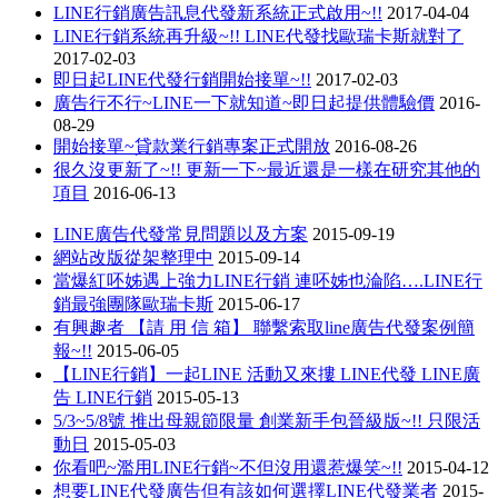
LINE行銷廣告訊息代發新系統正式啟用~!!
2017-04-04
LINE行銷系統再升級~!! LINE代發找歐瑞卡斯就對了
2017-02-03
即日起LINE代發行銷開始接單~!!
2017-02-03
廣告行不行~LINE一下就知道~即日起提供體驗價
2016-
08-29
開始接單~貸款業行銷專案正式開放
2016-08-26
很久沒更新了~!! 更新一下~最近還是一樣在研究其他的
項目
2016-06-13
LINE廣告代發常見問題以及方案
2015-09-19
網站改版從架整理中
2015-09-14
當爆紅呸姊遇上強力LINE行銷 連呸姊也淪陷….LINE行
銷最強團隊歐瑞卡斯
2015-06-17
有興趣者 【請 用 信 箱】 聯繫索取line廣告代發案例簡
報~!!
2015-06-05
【LINE行銷】一起LINE 活動又來摟 LINE代發 LINE廣
告 LINE行銷
2015-05-13
5/3~5/8號 推出母親節限量 創業新手包晉級版~!! 只限活
動日
2015-05-03
你看吧~濫用LINE行銷~不但沒用還惹爆笑~!!
2015-04-12
想要LINE代發廣告但有該如何選擇LINE代發業者
2015-