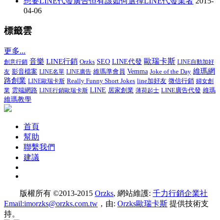
想要LINE代發廣告但有該如何選擇LINE代發業者
2015-
04-06
標籤雲
更多...
音樂
LINE行銷
歐瑞卡斯
SEO
LINE代發
創意行銷
Orzks
LINE自動加好
維瑪網
影音檔案
維瑪準會員
Vemma
Joke of the Day
友
LINE名單
LINE廣告
路創業
Really Funny Short Jokes
line加好友
微信行銷
LINE歐瑞卡斯
婦女創
LINE
居家創業
LINE廣告代發
業
雲端網路
LINE行銷歐瑞卡斯
薄荷起士
維瑪
維瑪教學
首頁
幫助
聯繫我們
建議
版權所有 ©2013-2015
Orzks
, 網站維護:
千力行銷企業社
Email:imorzks@orzks.com.tw
，由:
Orzks歐瑞卡斯
提供技術支
持。