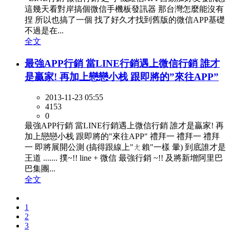
這幾天看對岸搞個微信手機板發訊器 那台灣怎麼能沒有
捏 所以也搞了一個 找了好久才找到舊版的微信APP基礎
不過是在...
全文
最強APP行銷 當LINE行銷遇上微信行銷 誰才
是贏家! 再加上戀戀小栈 跟即將的”來往APP”
2013-11-23 05:55
4153
0
最強APP行銷 當LINE行銷遇上微信行銷 誰才是贏家! 再
加上戀戀小栈 跟即將的"來往APP" 禮拜一 禮拜一 禮拜
一 即將展開公測 (搞得跟線上"ㄤ賴"一樣 暈) 到底誰才是
王道 ....... 撲~!! line + 微信 最強行銷 ~!! 及將新增阿里巴
巴集團...
全文
1
2
3