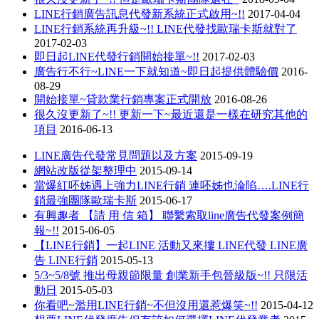
LINE行銷廣告訊息代發新系統正式啟用~!!
2017-04-04
LINE行銷系統再升級~!! LINE代發找歐瑞卡斯就對了
2017-02-03
即日起LINE代發行銷開始接單~!!
2017-02-03
廣告行不行~LINE一下就知道~即日起提供體驗價
2016-
08-29
開始接單~貸款業行銷專案正式開放
2016-08-26
很久沒更新了~!! 更新一下~最近還是一樣在研究其他的
項目
2016-06-13
LINE廣告代發常見問題以及方案
2015-09-19
網站改版從架整理中
2015-09-14
當爆紅呸姊遇上強力LINE行銷 連呸姊也淪陷….LINE行
銷最強團隊歐瑞卡斯
2015-06-17
有興趣者 【請 用 信 箱】 聯繫索取line廣告代發案例簡
報~!!
2015-06-05
【LINE行銷】一起LINE 活動又來摟 LINE代發 LINE廣
告 LINE行銷
2015-05-13
5/3~5/8號 推出母親節限量 創業新手包晉級版~!! 只限活
動日
2015-05-03
你看吧~濫用LINE行銷~不但沒用還惹爆笑~!!
2015-04-12