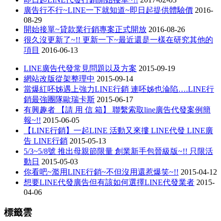
廣告行不行~LINE一下就知道~即日起提供體驗價
2016-
08-29
開始接單~貸款業行銷專案正式開放
2016-08-26
很久沒更新了~!! 更新一下~最近還是一樣在研究其他的
項目
2016-06-13
LINE廣告代發常見問題以及方案
2015-09-19
網站改版從架整理中
2015-09-14
當爆紅呸姊遇上強力LINE行銷 連呸姊也淪陷….LINE行
銷最強團隊歐瑞卡斯
2015-06-17
有興趣者 【請 用 信 箱】 聯繫索取line廣告代發案例簡
報~!!
2015-06-05
【LINE行銷】一起LINE 活動又來摟 LINE代發 LINE廣
告 LINE行銷
2015-05-13
5/3~5/8號 推出母親節限量 創業新手包晉級版~!! 只限活
動日
2015-05-03
你看吧~濫用LINE行銷~不但沒用還惹爆笑~!!
2015-04-12
想要LINE代發廣告但有該如何選擇LINE代發業者
2015-
04-06
標籤雲