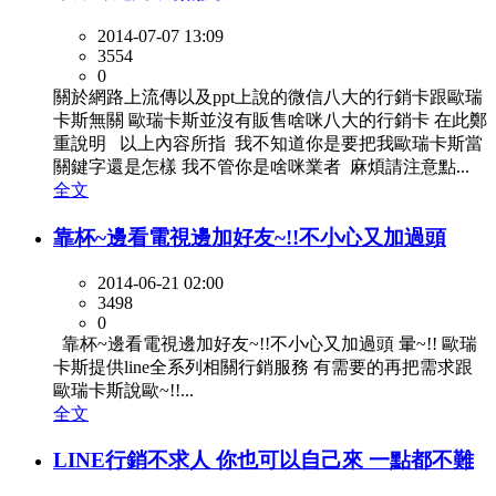
2014-07-07 13:09
3554
0
關於網路上流傳以及ppt上說的微信八大的行銷卡跟歐瑞
卡斯無關 歐瑞卡斯並沒有販售啥咪八大的行銷卡 在此鄭
重說明 以上內容所指 我不知道你是要把我歐瑞卡斯當
關鍵字還是怎樣 我不管你是啥咪業者 麻煩請注意點...
全文
靠杯~邊看電視邊加好友~!!不小心又加過頭
2014-06-21 02:00
3498
0
靠杯~邊看電視邊加好友~!!不小心又加過頭 暈~!! 歐瑞
卡斯提供line全系列相關行銷服務 有需要的再把需求跟
歐瑞卡斯說歐~!!...
全文
LINE行銷不求人 你也可以自己來 一點都不難