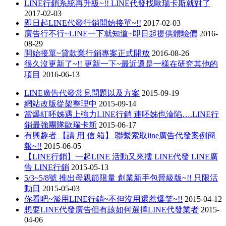
LINE行銷系統再升級~!! LINE代發找歐瑞卡斯就對了
2017-02-03
即日起LINE代發行銷開始接單~!!
2017-02-03
廣告行不行~LINE一下就知道~即日起提供體驗價
2016-
08-29
開始接單~貸款業行銷專案正式開放
2016-08-26
很久沒更新了~!! 更新一下~最近還是一樣在研究其他的
項目
2016-06-13
LINE廣告代發常見問題以及方案
2015-09-19
網站改版從架整理中
2015-09-14
當爆紅呸姊遇上強力LINE行銷 連呸姊也淪陷….LINE行
銷最強團隊歐瑞卡斯
2015-06-17
有興趣者 【請 用 信 箱】 聯繫索取line廣告代發案例簡
報~!!
2015-06-05
【LINE行銷】一起LINE 活動又來摟 LINE代發 LINE廣
告 LINE行銷
2015-05-13
5/3~5/8號 推出母親節限量 創業新手包晉級版~!! 只限活
動日
2015-05-03
你看吧~濫用LINE行銷~不但沒用還惹爆笑~!!
2015-04-12
想要LINE代發廣告但有該如何選擇LINE代發業者
2015-
04-06