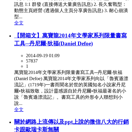
訊息 1:1 群發 (直接傳送大量廣告訊息) 2. 長久奮戰型：
動態主頁經營 (透過個人主頁分享廣告訊息) 3. 耐心崩潰
型...
全文
【開箱文】萬寶龍2014年文學家系列限量書寫
工具─丹尼爾‧狄福(Daniel Defoe)
2014-09-19 01:09
57837
1
萬寶龍2014年文學家系列限量書寫工具─丹尼爾‧狄福
(Daniel Defoe) 萬寶龍2014年文學家系列向以「魯賓遜漂
流記」(1719年)一書而聞名於世的英國知名小說家丹尼
爾•狄福致敬，設計靈感源自於丹尼爾•狄福最著名的小
說「魯賓遜漂流記」。書寫工具的外形令人聯想到小
說...
全文
關於網路上流傳以及ppt上說的微信八大的行銷
卡跟歐瑞卡斯無關